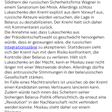
Söldnern
der russischen
Sicherheitsfirma Wagner
in
einem Sanatorium bei Minsk. Allerdings schloss
Lukaschenko den Kreml explizit aus dem Vorwurf aus,
russische Akteure würden versuchen, die Lage in
Belarus zu destabilisieren. Der Kreml hielt sich daher
mit Kommentaren zurück.
Die Annahme war, dass Lukaschenko aus
der Präsidentschaftswahl so geschwächt hervorgehen
würde, dass er gezwungen wäre, die russischen
Integrationspläne
zu akzeptieren. Stattdessen sieht
sich der Kreml nun mit dem Risiko konfrontiert, die
Kontrolle über Belarus zu verlieren. Hält sich
Lukaschenkо an der Macht, kann er Moskau zwar nicht
länger mit einer Westwende drohen. Allerdings dürfte
dies antirussische Stimmungen in der belarussischen
Gesellschaft stärken.
Im Falle eines Machttransfers ist unsicher, ob der Kreml
einen Kandidaten seines Vertrauens lancieren kann.
Zudem würde nach innen das Scheitern seiner
bisherigen Belarus-Politik offensichtlich, da erneut eine
„Revolution“ in der Nachbarschaft nicht verhindert
werden konnte. Moskau steht daher vor einem