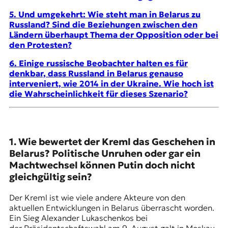
r
n
5. Und umgekehrt: Wie steht man in Belarus zu
a
Russland? Sind die Beziehungen zwischen den
l
Ländern überhaupt Thema der Opposition oder bei
i
den Protesten?
s
6. Einige russische Beobachter halten es für
m
denkbar, dass Russland in Belarus genauso
u
interveniert, wie 2014 in der Ukraine. Wie hoch ist
s
die Wahrscheinlichkeit für dieses Szenario?
u
n
d
M
e
1. Wie bewertet der Kreml das Geschehen in
d
Belarus? Politische Unruhen oder gar ein
i
Machtwechsel können Putin doch nicht
e
n
gleichgültig sein?
k
o
Der Kreml ist wie viele andere Akteure von den
m
aktuellen Entwicklungen in Belarus überrascht worden.
p
Ein Sieg Alexander Lukaschenkos bei
e
der Präsidentschaftswahl am 9. August galt in Moskau