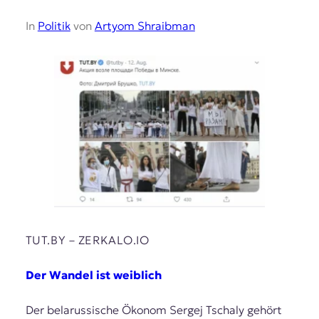
In
Politik
von
Artyom Shraibman
TUT.BY – ZERKALO.IO
Der Wandel ist weiblich
Der belarussische Ökonom Sergej Tschaly gehört