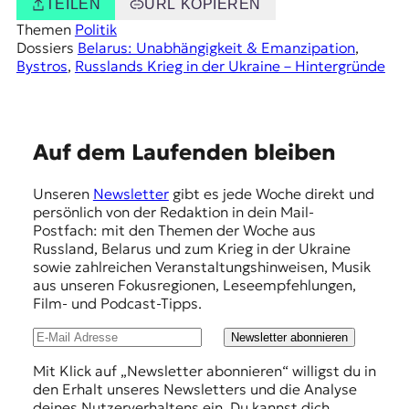
TEILEN
URL KOPIEREN
Themen
Politik
Dossiers
Belarus: Unabhängigkeit & Emanzipation
, 
Bystros
, 
Russlands Krieg in der Ukraine – Hintergründe
E
Auf dem Laufenden bleiben
m
Unseren
Newsletter
gibt es jede Woche direkt und
p
persönlich von der Redaktion in dein Mail-
f
Postfach: mit den Themen der Woche aus
Russland, Belarus und zum Krieg in der Ukraine
e
sowie zahlreichen Veranstaltungshinweisen, Musik
h
aus unseren Fokusregionen, Leseempfehlungen,
Film- und Podcast-Tipps.
l
u
Newsletter abonnieren
n
Mit Klick auf „Newsletter abonnieren“ willigst du in
den Erhalt unseres Newsletters und die Analyse
g
deines Nutzerverhaltens ein. Du kannst dich