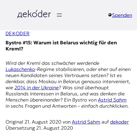
Zum
Inhalt
springen
Spenden
д
DEKODER
e
Bystro #15: Warum ist Belarus wichtig für den
k
Kreml?
o
Wird der Kreml das schwächer werdende
Lukaschenko
-Regime stabilisieren, oder eher auf einen
d
neuen Kandidaten seines Vertrauens setzen? Ist es
denkbar, dass Moskau in Belarus genauso interveniert,
e
wie
2014 in der Ukraine
? Was sind überhaupt
Russlands Interessen in Belarus, und was denken die
r
Menschen übereinander? Ein Bystro von
Astrid Sahm
in sechs Fragen und Antworten – einfach durchklicken.
|
Original
21. August 2020
von
Astrid Sahm
auf
dekoder
D
Übersetzung
21. August 2020