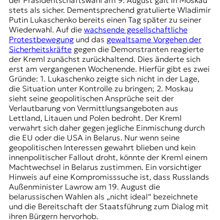
t
stets als sicher. Dementsprechend gratulierte Wladimir
e
Putin Lukaschenko bereits einen Tag später zu seiner
n
Wiederwahl. Auf die
wachsende gesellschaftliche
z
Protestbewegung
und das
gewaltsame Vorgehen der
z
Sicherheitskräfte
gegen die Demonstranten reagierte
u
der Kreml zunächst zurückhaltend. Dies änderte sich
O
erst am vergangenen Wochenende. Hierfür gibt es zwei
s
Gründe: 1. Lukaschenko zeigte sich nicht in der Lage,
t
die Situation unter Kontrolle zu bringen; 2. Moskau
e
sieht seine geopolitischen Ansprüche seit der
u
Verlautbarung von Vermittlungsangeboten aus
r
Lettland, Litauen und Polen bedroht. Der Kreml
o
verwahrt sich daher gegen jegliche Einmischung durch
p
die EU oder die USA in Belarus. Nur wenn seine
a
geopolitischen Interessen gewahrt blieben und kein
.
innenpolitischer Fallout droht, könnte der Kreml einem
Machtwechsel in Belarus zustimmen. Ein vorsichtiger
Hinweis auf eine Kompromisssuche ist, dass Russlands
Außenminister Lawrow am 19. August die
belarussischen Wahlen als „nicht ideal“ bezeichnete
und die Bereitschaft der Staatsführung zum Dialog mit
ihren Bürgern hervorhob.