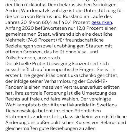
deutlich rückläufig. Dem belarussischen Soziologen
Andrej Wardomatzki
zufolge ist die Unterstützung für
die Union von Belarus und Russland im Laufe des
Jahres 2019 von 60,4 auf 40,4 Prozent
gesunken
.
Anfang 2020 befürworteten nur 12,8 Prozent einen
gemeinsamen Staat, während sich eine deutliche
Mehrheit (74,6 Prozent) für freundschaftliche
Beziehungen von zwei unabhängigen Staaten mit
offenen Grenzen, das heißt ohne Visa- und
Zollschranken, aussprach.
Die aktuelle Protestbewegung konzentriert sich
ausschließlich auf innenpolitische Fragen. Sie ist in
erster Linie gegen Präsident Lukaschenko gerichtet,
der infolge seiner Verharmlosung der Covid-19-
Pandemie einen massiven Vertrauensverlust erlitten
hat. Ihre zentrale Forderung ist die Umsetzung des
Rechts auf freie und faire Wahlen. Der vereinigte
Wahlkampfstab der Alternativkandidatin Swetlana
Tichanowskaja betont in seinen öffentlichen
Statements zudem stets, dass sie keine grundsätzliche
Änderung des außenpolitischen Kurses von Belarus und
gleichermaßen gute Beziehungen zu allen