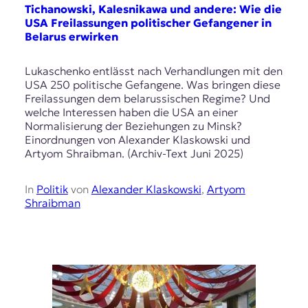
Tichanowski, Kalesnikawa und andere: Wie die
t
USA Freilassungen politischer Gefangener in
e
Belarus erwirken
n
z
z
Lukaschenko entlässt nach Verhandlungen mit den
u
USA 250 politische Gefangene. Was bringen diese
O
Freilassungen dem belarussischen Regime? Und
s
welche Interessen haben die USA an einer
t
Normalisierung der Beziehungen zu Minsk?
e
Einordnungen von Alexander Klaskowski und
u
Artyom Shraibman. (Archiv-Text Juni 2025)
r
o
In
Politik
von
Alexander Klaskowski
,
Artyom
p
Shraibman
a
.