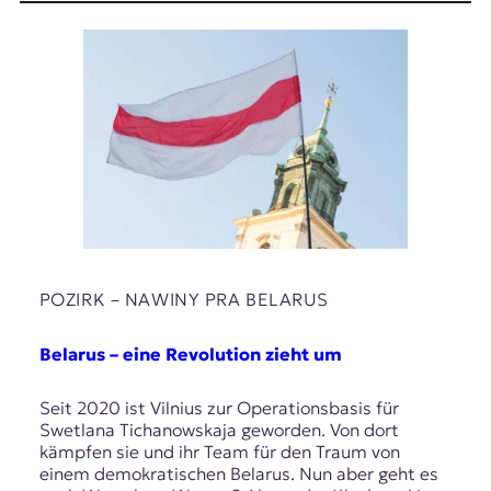
E
K
O
D
E
R
W
i
POZIRK – NAWІNY PRA BELARUS
s
s
Belarus – eine Revolution zieht um
e
n
Seit 2020 ist Vilnius zur Operationsbasis für
,
Swetlana Tichanowskaja geworden. Von dort
J
kämpfen sie und ihr Team für den Traum von
o
einem demokratischen Belarus. Nun aber geht es
u