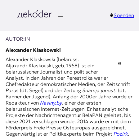
Zum
Inhalt
springen
Spenden
д
e
AUTOR:IN
k
Alexander Klaskowski
Alexander Klaskowski (belaruss.
o
Aljaxandr Klaskouski, geb. 1958) ist ein
belarussischer Journalist und politischer
d
Analyst. In den Jahren der Perestroika war er
Chefredakteur demokratischer Medien, der Zeitschrift
e
Parus
(dt. Segel) und der Zeitung
Snamja junosti
(dt.
Banner der Jugend). Anfang der 2000er Jahre wurde er
r
Redakteur von
Naviny.by
, einer der ersten
belarussischen Internet-Zeitungen. Er hat analytische
|
Projekte der Nachrichtenagentur BelaPAN geleitet, bis
diese 2021 zerschlagen wurde. 2014 wurde er mit dem
D
Förderpreis Freie Presse Osteuropas ausgezeichnet.
Gegenwärtig ist er Politikexperte beim Projekt
Pozirk
.