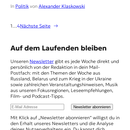
In
Politik
von
Alexander Klaskowski
1
…
4
Nächste Seite
→
E
Auf dem Laufenden bleiben
m
Unseren
Newsletter
gibt es jede Woche direkt und
p
persönlich von der Redaktion in dein Mail-
f
Postfach: mit den Themen der Woche aus
Russland, Belarus und zum Krieg in der Ukraine
e
sowie zahlreichen Veranstaltungshinweisen, Musik
h
aus unseren Fokusregionen, Leseempfehlungen,
Film- und Podcast-Tipps.
l
u
Newsletter abonnieren
n
Mit Klick auf „Newsletter abonnieren“ willigst du in
den Erhalt unseres Newsletters und die Analyse
g
deines Nutzerverhaltens ein. Du kannst dich