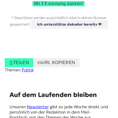
Mit 3 € einmalig danken!
* Diese Daten werden ausschließlich lokal in deinem Browser
gespeichert!
Ich unterstütze dekoder bereits 🫶
TEILEN
URL KOPIEREN
Themen
Politik
E
Auf dem Laufenden bleiben
m
Unseren
Newsletter
gibt es jede Woche direkt und
p
persönlich von der Redaktion in dein Mail-
Postfach: mit den Themen der Woche aus