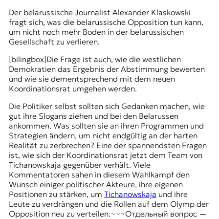
r
n
Der belarussische Journalist Alexander Klaskowski
a
fragt sich, was die belarussische Opposition tun kann,
l
um nicht noch mehr Boden in der belarussischen
i
Gesellschaft zu verlieren.
s
[bilingbox]Die Frage ist auch, wie die westlichen
m
Demokratien das Ergebnis der Abstimmung bewerten
u
und wie sie dementsprechend mit dem neuen
s
Koordinationsrat umgehen werden.
u
n
Die Politiker selbst sollten sich Gedanken machen, wie
d
gut ihre Slogans ziehen und bei den Belarussen
M
ankommen. Was sollten sie an ihren Programmen und
e
Strategien ändern, um nicht endgültig an der harten
d
Realität zu zerbrechen? Eine der spannendsten Fragen
i
ist, wie sich der Koordinationsrat jetzt dem Team von
e
Tichanowskaja gegenüber verhält. Viele
n
Kommentatoren sahen in diesem Wahlkampf den
k
Wunsch einiger politischer Akteure, ihre eigenen
o
Positionen zu stärken, um
Tichanowskaja
und ihre
m
Leute zu verdrängen und die Rollen auf dem Olymp der
p
Opposition neu zu verteilen.~~~Отдельный вопрос —
e