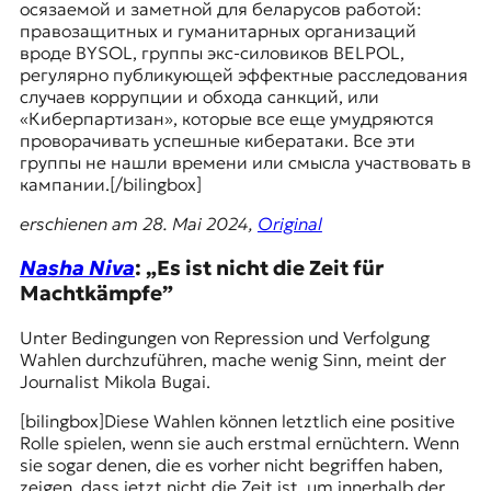
осязаемой и заметной для беларусов работой:
правозащитных и гуманитарных организаций
вроде BYSOL, группы экс-силовиков BELPOL,
регулярно публикующей эффектные расследования
случаев коррупции и обхода санкций, или
«Киберпартизан», которые все еще умудряются
проворачивать успешные кибератаки. Все эти
группы не нашли времени или смысла участвовать в
кампании.[/bilingbox]
erschienen am 28. Mai 2024,
Original
Nasha Niva
: „Es ist nicht die Zeit für
Machtkämpfe”
Unter Bedingungen von Repression und Verfolgung
Wahlen durchzuführen, mache wenig Sinn, meint der
Journalist Mikola Bugai.
[bilingbox]Diese Wahlen können letztlich eine positive
Rolle spielen, wenn sie auch erstmal ernüchtern. Wenn
sie sogar denen, die es vorher nicht begriffen haben,
zeigen, dass jetzt nicht die Zeit ist, um innerhalb der