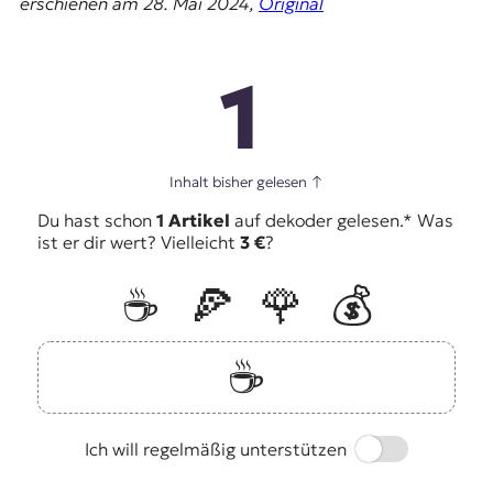
erschienen am 28. Mai 2024,
Original
1
Inhalt bisher gelesen
↑
Du hast schon
1 Artikel
auf dekoder gelesen.* Was
ist er dir wert? Vielleicht
3 €
?
☕️
🍕
🌹
💰
☕️
Switch
Ich will regelmäßig unterstützen