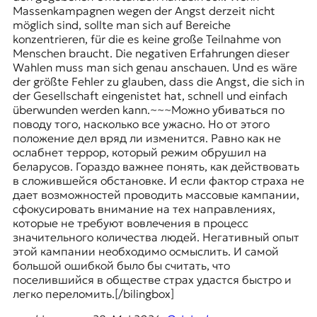
Massenkampagnen wegen der Angst derzeit nicht
möglich sind, sollte man sich auf Bereiche
konzentrieren, für die es keine große Teilnahme von
Menschen braucht. Die negativen Erfahrungen dieser
Wahlen muss man sich genau anschauen. Und es wäre
der größte Fehler zu glauben, dass die Angst, die sich in
der Gesellschaft eingenistet hat, schnell und einfach
überwunden werden kann.~~~Можно убиваться по
поводу того, насколько все ужасно. Но от этого
положение дел вряд ли изменится. Равно как не
ослабнет террор, который режим обрушил на
беларусов. Гораздо важнее понять, как действовать
в сложившейся обстановке. И если фактор страха не
дает возможностей проводить массовые кампании,
сфокусировать внимание на тех направлениях,
которые не требуют вовлечения в процесс
значительного количества людей. Негативный опыт
этой кампании необходимо осмыслить. И самой
большой ошибкой было бы считать, что
поселившийся в обществе страх удастся быстро и
легко переломить.[/bilingbox]