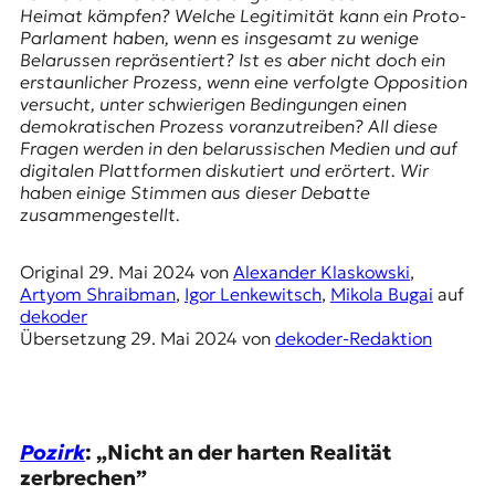
E
Heimat kämpfen? Welche Legitimität kann ein Proto-
K
Parlament haben, wenn es insgesamt zu wenige
Belarussen repräsentiert? Ist es aber nicht doch ein
O
erstaunlicher Prozess, wenn eine verfolgte Opposition
versucht, unter schwierigen Bedingungen einen
D
demokratischen Prozess voranzutreiben? All diese
Fragen werden in den belarussischen Medien und auf
E
digitalen Plattformen diskutiert und erörtert. Wir
haben einige Stimmen aus dieser Debatte
R
zusammengestellt.
Original
29. Mai 2024
von
Alexander Klaskowski
,
W
Artyom Shraibman
,
Igor Lenkewitsch
,
Mikola Bugai
auf
i
dekoder
s
Übersetzung
29. Mai 2024
von
dekoder-Redaktion
s
e
n
,
J
Pozirk
: „Nicht an der harten Realität
o
zerbrechen”
u