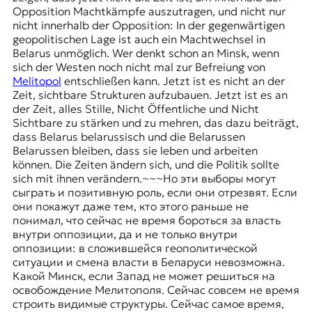
Opposition Machtkämpfe auszutragen, und nicht nur
nicht innerhalb der Opposition: In der gegenwärtigen
geopolitischen Lage ist auch ein Machtwechsel in
Belarus unmöglich. Wer denkt schon an Minsk, wenn
sich der Westen noch nicht mal zur Befreiung von
Melitopol
entschließen kann. Jetzt ist es nicht an der
Zeit, sichtbare Strukturen aufzubauen. Jetzt ist es an
der Zeit, alles Stille, Nicht Öffentliche und Nicht
Sichtbare zu stärken und zu mehren, das dazu beiträgt,
dass Belarus belarussisch und die Belarussen
Belarussen bleiben, dass sie leben und arbeiten
können. Die Zeiten ändern sich, und die Politik sollte
sich mit ihnen verändern.~~~Но эти выборы могут
сыграть и позитивную роль, если они отрезвят. Если
они покажут даже тем, кто этого раньше не
понимал, что сейчас не время бороться за власть
внутри оппозиции, да и не только внутри
оппозиции: в сложившейся геополитической
ситуации и смена власти в Беларуси невозможна.
Какой Минск, если Запад не может решиться на
освобождение Мелитополя. Сейчас совсем не время
строить видимые структуры. Сейчас самое время,