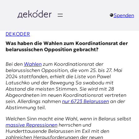
Zum
Inhalt
springen
Spenden
д
DEKODER
e
Was haben die Wahlen zum Koordinationsrat der
k
belarussischen Opposition gebracht?
o
Bei den
Wahlen
zum Koordinationsrat der
belarussischen Opposition, die vom 25. bis 27. Mai
d
2024 stattfanden, erhielt die Liste von Pawel
Latuschko und der Bewegung
Sa swabodu
mit
e
Abstand die meisten Stimmen. Sie wird mit 28
Abgeordneten im neuen Koordinationsrat vertreten
r
sein. Allerdings nahmen
nur 6723 Belarussen
an der
Abstimmung teil.
|
Welchen Sinn macht eine Wahl, wenn in Belarus selbst
D
massive Repressionen
herrschen und
Hunderttausende Belarussen im Exil mit den
zahlreichen Herausforderungen der neuen