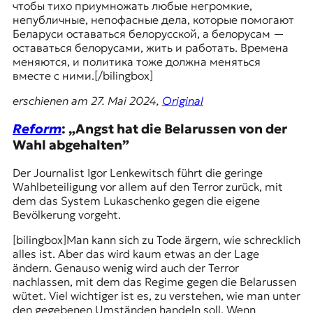
чтобы тихо приумножать любые негромкие,
непубличные, непофасные дела, которые помогают
Беларуси оставаться белорусской, а белорусам —
оставаться белорусами, жить и работать. Времена
меняются, и политика тоже должна меняться
вместе с ними.[/bilingbox]
erschienen am 27. Mai 2024,
Original
Reform
: „Angst hat die Belarussen von der
Wahl abgehalten”
Der Journalist Igor Lenkewitsch führt die geringe
Wahlbeteiligung vor allem auf den Terror zurück, mit
dem das System Lukaschenko gegen die eigene
Bevölkerung vorgeht.
[bilingbox]Man kann sich zu Tode ärgern, wie schrecklich
alles ist. Aber das wird kaum etwas an der Lage
ändern. Genauso wenig wird auch der Terror
nachlassen, mit dem das Regime gegen die Belarussen
wütet. Viel wichtiger ist es, zu verstehen, wie man unter
den gegebenen Umständen handeln soll. Wenn