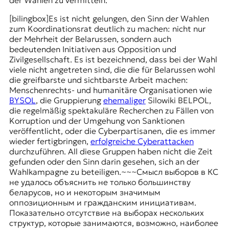
der Wahlen zu vermitteln.
[bilingbox]Es ist nicht gelungen, den Sinn der Wahlen
zum Koordinationsrat deutlich zu machen: nicht nur
der Mehrheit der Belarussen, sondern auch
bedeutenden Initiativen aus Opposition und
Zivilgesellschaft. Es ist bezeichnend, dass bei der Wahl
viele nicht angetreten sind, die die für Belarussen wohl
die greifbarste und sichtbarste Arbeit machen:
Menschenrechts- und humanitäre Organisationen wie
BYSOL
, die Gruppierung
ehemaliger
Silowiki
BELPOL,
die regelmäßig spektakuläre Recherchen zu Fällen von
Korruption und der Umgehung von Sanktionen
veröffentlicht, oder die Cyberpartisanen, die es immer
wieder fertigbringen,
erfolgreiche Cyberattacken
durchzuführen. All diese Gruppen haben nicht die Zeit
gefunden oder den Sinn darin gesehen, sich an der
Wahlkampagne zu beteiligen.~~~Смысл выборов в КС
не удалось объяснить не только большинству
беларусов, но и некоторым значимым
оппозиционным и гражданским инициативам.
Показательно отсутствие на выборах нескольких
структур, которые занимаются, возможно, наиболее