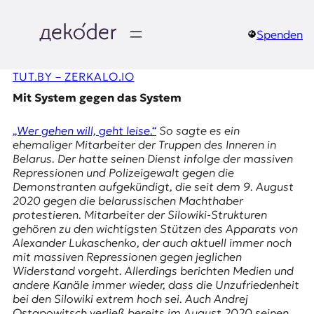
Zum
Inhalt
springen
Spenden
д
TUT.BY – ZERKALO.IO
e
Mit System gegen das System
k
„Wer gehen will, geht leise.“
So sagte es ein
o
ehemaliger Mitarbeiter der
Truppen des Inneren
in
Belarus. Der hatte seinen Dienst infolge der massiven
d
Repressionen und Polizeigewalt gegen die
Demonstranten aufgekündigt, die seit dem
9. August
e
2020
gegen die belarussischen Machthaber
protestieren. Mitarbeiter der
Silowiki
-Strukturen
r
gehören zu den wichtigsten Stützen des Apparats von
Alexander Lukaschenko, der auch aktuell immer noch
|
mit massiven Repressionen gegen jeglichen
Widerstand vorgeht. Allerdings berichten Medien und
D
andere Kanäle immer wieder, dass die Unzufriedenheit
bei den Silowiki extrem hoch sei. Auch Andrej
Ostapowitsch verließ bereits im August 2020 seinen