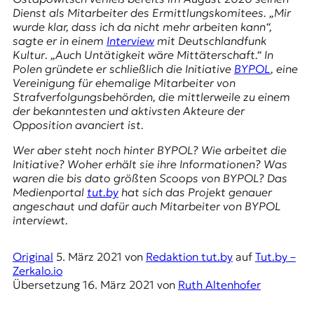
E
Dienst als Mitarbeiter des Ermittlungskomitees. „Mir
K
wurde klar, dass ich da nicht mehr arbeiten kann“,
sagte er in einem
Interview
mit
Deutschlandfunk
O
Kultur
. „Auch Untätigkeit wäre Mittäterschaft.“ In
Polen gründete er schließlich die Initiative
BYPOL
, eine
D
Vereinigung für ehemalige Mitarbeiter von
Strafverfolgungsbehörden, die mittlerweile zu einem
E
der bekanntesten und aktivsten Akteure der
Opposition avanciert ist.
R
Wer aber steht noch hinter
BYPOL
? Wie arbeitet die
Initiative? Woher erhält sie ihre Informationen? Was
W
waren die bis dato größten Scoops von BYPOL? Das
i
Medienportal
tut.by
hat sich das Projekt genauer
s
angeschaut und dafür auch Mitarbeiter von BYPOL
s
interviewt.
e
n
Original
5. März 2021
von
Redaktion tut.by
auf
Tut.by –
,
Zerkalo.io
J
Übersetzung
16. März 2021
von
Ruth Altenhofer
o
u