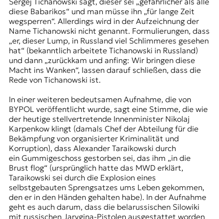
Sergej Tichanowski sagt, dieser sei „gefährlicher als alle
diese Babarikos“ und man müsse ihn „für lange Zeit
wegsperren“. Allerdings wird in der Aufzeichnung der
Name Tichanowski nicht genannt. Formulierungen, dass
„er, dieser Lump, in Russland viel Schlimmeres gesehen
hat“ (bekanntlich arbeitete Tichanowski in Russland)
und dann „zurückkam und anfing: Wir bringen diese
Macht ins Wanken“, lassen darauf schließen, dass die
Rede von Tichanowski ist.
In einer weiteren bedeutsamen Aufnahme, die von
BYPOL veröffentlicht wurde, sagt eine
Stimme
, die wie
der heutige stellvertretende Innenminister Nikolaj
Karpenkow klingt (damals Chef der
Abteilung für die
Bekämpfung von organisierter Kriminalität und
Korruption
), dass Alexander Taraikowski durch
ein Gummigeschoss gestorben sei, das ihm „in die
Brust flog“ (ursprünglich hatte das MWD erklärt,
Taraikowski sei durch die Explosion eines
selbstgebauten Sprengsatzes ums Leben gekommen,
den er in den Händen gehalten habe). In der Aufnahme
geht es auch darum, dass die belarussischen Silowiki
mit russischen Jarygina-Pistolen ausgestattet worden