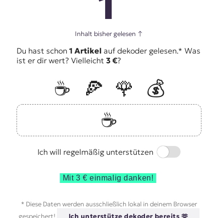
1
Inhalt bisher gelesen
↑
Du hast schon
1 Artikel
auf dekoder gelesen.* Was
ist er dir wert? Vielleicht
3 €
?
☕️
🍕
🌹
💰
☕️
Switch
Ich will regelmäßig unterstützen
Mit 3 € einmalig danken!
* Diese Daten werden ausschließlich lokal in deinem Browser
gespeichert!
Ich unterstütze dekoder bereits 🫶