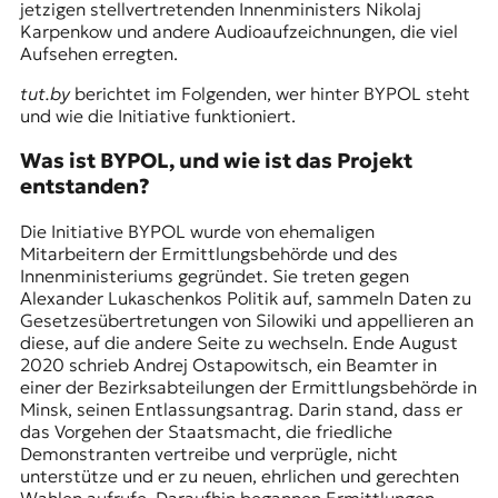
jetzigen stellvertretenden Innenministers Nikolaj
t
Karpenkow und andere Audioaufzeichnungen, die viel
e
Aufsehen erregten.
n
z
tut.by
berichtet im Folgenden, wer hinter BYPOL steht
z
und wie die Initiative funktioniert.
u
O
Was ist BYPOL, und wie ist das Projekt
s
entstanden?
t
e
Die Initiative BYPOL wurde von ehemaligen
u
Mitarbeitern der Ermittlungsbehörde und des
r
Innenministeriums gegründet. Sie treten gegen
o
Alexander Lukaschenkos Politik auf, sammeln Daten zu
p
Gesetzesübertretungen von Silowiki und appellieren an
a
diese, auf die andere Seite zu wechseln. Ende August
.
2020 schrieb Andrej Ostapowitsch, ein Beamter in
einer der Bezirksabteilungen der Ermittlungsbehörde in
Minsk, seinen Entlassungsantrag. Darin stand, dass er
das Vorgehen der Staatsmacht, die friedliche
Demonstranten vertreibe und verprügle, nicht
unterstütze und er zu neuen, ehrlichen und gerechten
Wahlen aufrufe. Daraufhin begannen Ermittlungen