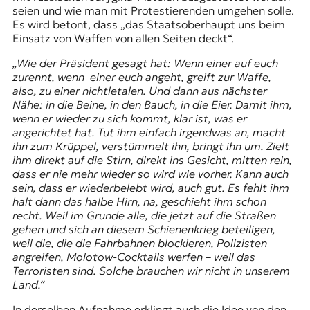
seien und wie man mit Protestierenden umgehen solle.
Es wird betont, dass „das Staatsoberhaupt uns beim
Einsatz von Waffen von allen Seiten deckt“.
„Wie der Präsident gesagt hat: Wenn einer auf euch
zurennt, wenn einer euch angeht, greift zur Waffe,
also, zu einer nichtletalen. Und dann aus nächster
Nähe: in die Beine, in den Bauch, in die Eier. Damit ihm,
wenn er wieder zu sich kommt, klar ist, was er
angerichtet hat. Tut ihm einfach irgendwas an, macht
ihn zum Krüppel, verstümmelt ihn, bringt ihn um. Zielt
ihm direkt auf die Stirn, direkt ins Gesicht, mitten rein,
dass er nie mehr wieder so wird wie vorher. Kann auch
sein, dass er wiederbelebt wird, auch gut. Es fehlt ihm
halt dann das halbe Hirn, na, geschieht ihm schon
recht. Weil im Grunde alle, die jetzt auf die Straßen
gehen und sich an diesem
Schienenkrieg
beteiligen,
weil die, die die Fahrbahnen blockieren, Polizisten
angreifen, Molotow-Cocktails werfen – weil das
Terroristen sind. Solche brauchen wir nicht in unserem
Land.“
In derselben Aufnahme erklingt auch die Idee von den