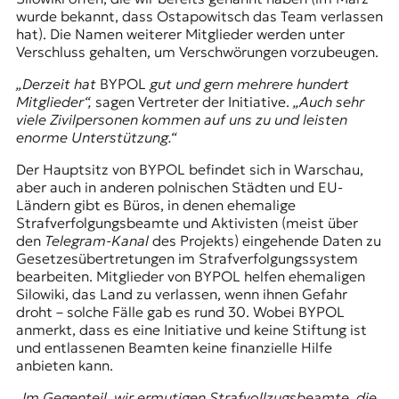
wurde bekannt, dass Ostapowitsch das Team verlassen
hat). Die Namen weiterer Mitglieder werden unter
Verschluss gehalten, um Verschwörungen vorzubeugen.
„Derzeit hat
BYPOL
gut und gern mehrere hundert
Mitglieder“,
sagen Vertreter der Initiative.
„Auch sehr
viele Zivilpersonen kommen auf uns zu und leisten
enorme Unterstützung.“
Der Hauptsitz von BYPOL befindet sich in Warschau,
aber auch in anderen polnischen Städten und EU-
Ländern gibt es Büros, in denen ehemalige
Strafverfolgungsbeamte und Aktivisten (meist über
den
Telegram-Kanal
des Projekts) eingehende Daten zu
Gesetzesübertretungen im Strafverfolgungssystem
bearbeiten. Mitglieder von BYPOL helfen ehemaligen
Silowiki, das Land zu verlassen, wenn ihnen Gefahr
droht – solche Fälle gab es rund 30. Wobei BYPOL
anmerkt, dass es eine Initiative und keine Stiftung ist
und entlassenen Beamten keine finanzielle Hilfe
anbieten kann.
„Im Gegenteil, wir ermutigen Strafvollzugsbeamte, die