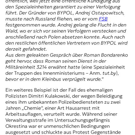
öffentlich, weil jetzt eine öffentliche Kündigung aus
den Spezialeinheiten garantiert zu einer Verfolgung
führt. Der Gründer von BYPOL, Andrej Ostapowitsch,
musste nach Russland fliehen, wo er vom
FSB
festgenommen wurde. Andrej gelang die Flucht in den
Wald, wo er sich vor seinen Verfolgern verstecken und
anschließend nach Polen absetzen konnte. Auch nach
den restlichen öffentlichen Vertretern von BYPOL wird
derzeit gefahndet.
Aus dem geleakten Gespräch über Roman Bondarenko
geht hervor, dass Roman seinen Dienst in der
Militäreinheit 3214 erwähnt hatte
(eine Spezialeinheit
der Truppen des Innenministeriums – Anm.
tut.by
),
bevor er in dem Kleinbus verprügelt wurde.“
Ein weiteres Beispiel ist der Fall des ehemaligen
Polizisten Dimitri Kulakowski, der wegen Beleidigung
eines ihm unbekannten Polizeibediensteten zu zwei
Jahren „Chemie“, einer Art Hausarrest mit
Arbeitsauflagen, verurteilt wurde. Während seiner
Verwaltungsstrafe im Untersuchungsgefängnis
Okrestina
war er
unmenschlichen Bedingungen
ausgesetzt und schluckte aus Protest Gegenstände