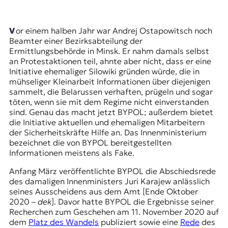
r
n
a
Vor einem halben Jahr war Andrej Ostapowitsch noch
l
Beamter einer Bezirksabteilung der
i
Ermittlungsbehörde in Minsk. Er nahm damals selbst
s
an Protestaktionen teil, ahnte aber nicht, dass er eine
m
Initiative ehemaliger Silowiki gründen würde, die in
u
mühseliger Kleinarbeit Informationen über diejenigen
s
sammelt, die Belarussen verhaften, prügeln und sogar
u
töten, wenn sie mit dem Regime nicht einverstanden
n
sind. Genau das macht jetzt BYPOL; außerdem bietet
d
die Initiative aktuellen und ehemaligen Mitarbeitern
M
der Sicherheitskräfte Hilfe an. Das Innenministerium
e
bezeichnet die von BYPOL bereitgestellten
d
Informationen meistens als Fake.
i
e
Anfang März veröffentlichte BYPOL die
Abschiedsrede
n
des damaligen Innenministers Juri Karajew anlässlich
k
seines Ausscheidens aus dem Amt [Ende Oktober
o
2020 –
dek
]. Davor hatte BYPOL die Ergebnisse seiner
m
Recherchen
zum Geschehen am 11. November 2020 auf
p
dem
Platz des Wandels
publiziert sowie eine
Rede
des
e