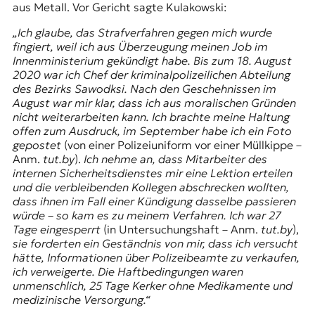
aus Metall. Vor Gericht sagte Kulakowski:
„Ich glaube, das Strafverfahren gegen mich wurde
fingiert, weil ich aus Überzeugung meinen Job im
Innenministerium gekündigt habe. Bis zum 18. August
2020 war ich Chef der kriminalpolizeilichen Abteilung
des Bezirks Sawodksi. Nach den Geschehnissen im
August war mir klar, dass ich aus moralischen Gründen
nicht weiterarbeiten kann. Ich brachte meine Haltung
offen zum Ausdruck, im September habe ich ein Foto
gepostet
(von einer Polizeiuniform vor einer Müllkippe –
Anm.
tut.by
).
Ich nehme an, dass Mitarbeiter des
internen Sicherheitsdienstes mir eine Lektion erteilen
und die verbleibenden Kollegen abschrecken wollten,
dass ihnen im Fall einer Kündigung dasselbe passieren
würde – so kam es zu meinem Verfahren. Ich war 27
Tage eingesperrt
(in Untersuchungshaft – Anm.
tut.by
),
sie forderten ein Geständnis von mir, dass ich versucht
hätte, Informationen über Polizeibeamte zu verkaufen,
ich verweigerte. Die Haftbedingungen waren
unmenschlich, 25 Tage Kerker ohne Medikamente und
medizinische Versorgung.“