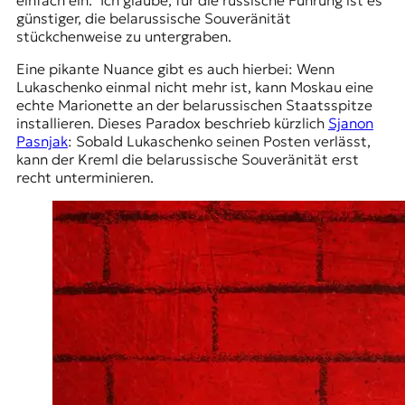
einfach ein.” Ich glaube, für die russische Führung ist es
t
günstiger, die belarussische Souveränität
e
stückchenweise zu untergraben.
n
Eine pikante Nuance gibt es auch hierbei: Wenn
z
Lukaschenko einmal nicht mehr ist, kann Moskau eine
z
echte Marionette an der belarussischen Staatsspitze
u
installieren. Dieses Paradox beschrieb kürzlich
Sjanon
O
Pasnjak
: Sobald Lukaschenko seinen Posten verlässt,
s
kann der Kreml die belarussische Souveränität erst
t
recht unterminieren.
e
u
r
o
p
a
.