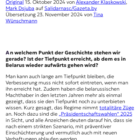
E
Original
15. Oktober 2024
von
Alexander Klaskowski
,
Mark Dsjuba
auf
Salidarnasc/Gazeta.by
K
Übersetzung
23. November 2024
von
Tina
Wünschmann
O
D
E
An welchem Punkt der Geschichte stehen wir
gerade? Ist der Tiefpunkt erreicht, ab dem es in
R
Belarus wieder aufwärts gehen wird?
Man kann auch lange am Tiefpunkt bleiben, die
W
Verbesserung muss nicht sofort eintreten, wenn man
i
ihn erreicht hat. Zudem haben die belarussischen
s
Machthaber in den letzten Jahren mehr als einmal
s
gezeigt, dass sie den Tiefpunkt noch zu unterbieten
e
wissen. Kurz gesagt, das Regime nimmt
totalitäre Züge
n
an. Noch dazu sind die
„Präsidentschaftswahlen“ 2025
,
in Sicht, und alle Anzeichen deuten darauf hin, dass sie
J
nach einem strikten Szenario, mit präventiver
o
Einschüchterung und vermutlich auch mit neuen
u
Verhaftungen ablaufen werden.