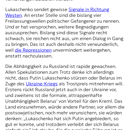
r
n
Lukaschenko sendet gewisse
Signale in Richtung
a
Westen
. An erster Stelle sind die bislang vier
l
Freilassungswellen politischer Gefangener zu nennen.
i
Und er hat versprochen, weitere Begnadigungen
s
auszusprechen. Bislang sind diese Signale recht
m
schwach, sie reichen nicht aus, um einen Dialog in Gang
u
zu bringen. Das ist auch deshalb nicht verwunderlich,
s
weil
die Repressionen
unvermindert weitergehen,
u
anstatt nachzulassen.
n
d
Die Abhängigkeit zu Russland ist rapide gewachsen.
M
Allen Spekulationen zum Trotz denke ich allerdings
e
nicht, dass Putin Lukaschenko stürzen oder Belarus im
d
Zuge des
Ukraine-Kriegs
als Trostpreis mitnehmen will.
i
Erstens rückt Russland jetzt auch in der Ukraine vor,
e
und zweitens ist die formale, attrappenhafte
n
Unabhängigkeit Belarus‘ von Vorteil für den Kreml. Das
k
Land einzunehmen, würde andere Partner, vor allem die
o
postsowjetischen, noch mehr verunsichern, sie würden
m
denken: „Lukaschenko hat sich Putin angebiedert, so
p
gut er konnte, und trotzdem verleibt der sich Belarus
e