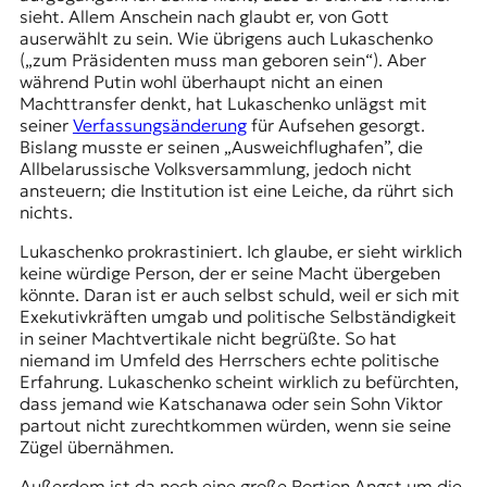
sieht. Allem Anschein nach glaubt er, von Gott
auserwählt zu sein. Wie übrigens auch Lukaschenko
(„zum Präsidenten muss man geboren sein“). Aber
während Putin wohl überhaupt nicht an einen
Machttransfer denkt, hat Lukaschenko unlägst mit
seiner
Verfassungsänderung
für Aufsehen gesorgt.
Bislang musste er seinen „Ausweichflughafen”, die
Allbelarussische Volksversammlung
, jedoch nicht
ansteuern; die Institution ist eine Leiche, da rührt sich
nichts.
Lukaschenko prokrastiniert. Ich glaube, er sieht wirklich
keine würdige Person, der er seine Macht übergeben
könnte. Daran ist er auch selbst schuld, weil er sich mit
Exekutivkräften umgab und politische Selbständigkeit
in seiner Machtvertikale nicht begrüßte. So hat
niemand im Umfeld des Herrschers echte politische
Erfahrung. Lukaschenko scheint wirklich zu befürchten,
dass jemand wie
Katschanawa
oder sein Sohn
Viktor
partout nicht zurechtkommen würden, wenn sie seine
Zügel übernähmen.
Außerdem ist da noch eine große Portion Angst um die