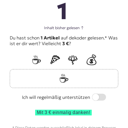
1
Inhalt bisher gelesen
↑
Du hast schon
1 Artikel
auf dekoder gelesen.* Was
ist er dir wert? Vielleicht
3 €
?
☕️
🍕
🌹
💰
☕️
Switch
Ich will regelmäßig unterstützen
Mit 3 € einmalig danken!
* Diese Daten werden ausschließlich lokal in deinem Browser