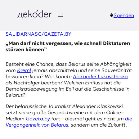
Zum
Inhalt
springen
Spenden
д
SALIDARNASC/GAZETA.BY
e
„Man darf nicht vergessen, wie schnell Diktaturen
k
stürzen können”
o
Besteht eine Chance, dass Belarus seine Abhängigkeit
vom
Kreml
jemals abschütteln und seine Souveränität
d
bewahren kann? Wer könnte
Alexander Lukaschenko
als Nachfolger beerben? Welchen Einfluss hat die
e
Demokratiebewegung im Exil auf die Geschehnisse in
Belarus?
r
Der belarussische Journalist Alexander Klaskowski
|
setzt seine große Gesprächsreihe mit dem Online-
Medium
Gazeta.by
fort – diesmal geht es nicht um
die
D
Vergangenheit von Belarus
, sondern um die Zukunft.