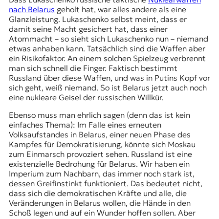
nach Belarus
geholt hat, war alles andere als eine
Glanzleistung. Lukaschenko selbst meint, dass er
damit seine Macht gesichert hat, dass einer
Atommacht – so sieht sich Lukaschenko nun – niemand
etwas anhaben kann. Tatsächlich sind die Waffen aber
ein Risikofaktor. An einem solchen Spielzeug verbrennt
man sich schnell die Finger. Faktisch bestimmt
Russland über diese Waffen, und was in Putins Kopf vor
sich geht, weiß niemand. So ist Belarus jetzt auch noch
eine nukleare Geisel der russischen Willkür.
Ebenso muss man ehrlich sagen (denn das ist kein
einfaches Thema): Im Falle eines erneuten
Volksaufstandes in Belarus, einer neuen Phase des
Kampfes für Demokratisierung, könnte sich Moskau
zum Einmarsch provoziert sehen. Russland ist eine
existenzielle Bedrohung für Belarus. Wir haben ein
Imperium zum Nachbarn, das immer noch stark ist,
dessen Greifinstinkt funktioniert. Das bedeutet nicht,
dass sich die demokratischen Kräfte und alle, die
Veränderungen in Belarus wollen, die Hände in den
Schoß legen und auf ein Wunder hoffen sollen. Aber