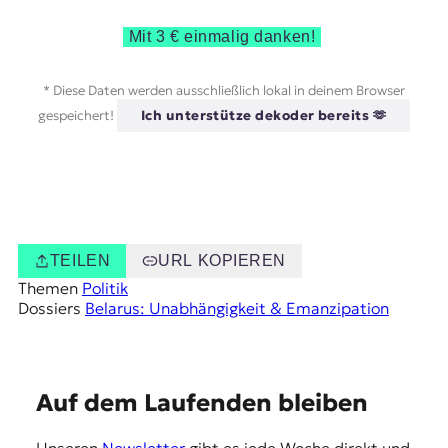
Mit 3 € einmalig danken!
* Diese Daten werden ausschließlich lokal in deinem Browser
gespeichert!
Ich unterstütze dekoder bereits 🫶
TEILEN
URL KOPIEREN
Themen
Politik
Dossiers
Belarus: Unabhängigkeit & Emanzipation
E
Auf dem Laufenden bleiben
m
Unseren
Newsletter
gibt es jede Woche direkt und