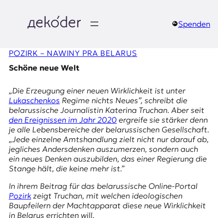
Zum
Inhalt
springen
Spenden
д
POZIRK – NAWІNY PRA BELARUS
e
Schöne neue Welt
k
„Die Erzeugung einer neuen Wirklichkeit ist unter
o
Lukaschenkos
Regime nichts Neues”, schreibt die
belarussische Journalistin Katerina Truchan. Aber seit
d
den Ereignissen im Jahr 2020
ergreife sie stärker denn
je alle Lebensbereiche der belarussischen Gesellschaft.
e
„Jede einzelne Amtshandlung zielt nicht nur darauf ab,
jegliches Andersdenken auszumerzen, sondern auch
r
ein neues Denken auszubilden, das einer Regierung die
Stange hält, die keine mehr ist.”
|
In ihrem Beitrag für das belarussische Online-Portal
D
Pozirk
zeigt Truchan, mit welchen ideologischen
Baupfeilern der Machtapparat diese neue Wirklichkeit
in Belarus errichten will.