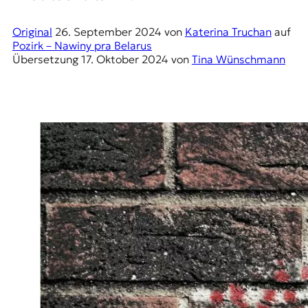
E
K
Original
26. September 2024
von
Katerina Truchan
auf
Pozirk – Nawіny pra Belarus
O
Übersetzung
17. Oktober 2024
von
Tina Wünschmann
D
E
R
W
i
s
s
e
n
,
J
o
u