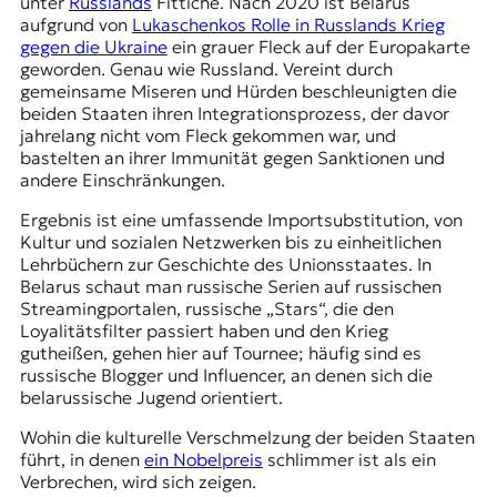
unter
Russlands
Fittiche. Nach 2020 ist Belarus
aufgrund von
Lukaschenkos Rolle in Russlands Krieg
gegen die Ukraine
ein grauer Fleck auf der Europakarte
geworden. Genau wie Russland. Vereint durch
gemeinsame Miseren und Hürden beschleunigten die
beiden Staaten ihren Integrationsprozess, der davor
jahrelang nicht vom Fleck gekommen war, und
bastelten an ihrer Immunität gegen Sanktionen und
andere Einschränkungen.
Ergebnis ist eine umfassende Importsubstitution, von
Kultur und sozialen Netzwerken bis zu einheitlichen
Lehrbüchern zur Geschichte des
Unionsstaates
. In
Belarus schaut man russische Serien auf russischen
Streamingportalen, russische „Stars“, die den
Loyalitätsfilter passiert haben und den Krieg
gutheißen, gehen hier auf Tournee; häufig sind es
russische Blogger und Influencer, an denen sich die
belarussische Jugend orientiert.
Wohin die kulturelle Verschmelzung der beiden Staaten
führt, in denen
ein Nobelpreis
schlimmer ist als ein
Verbrechen, wird sich zeigen.