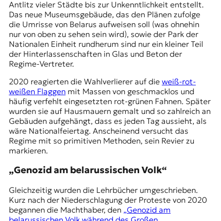
Antlitz vieler Städte bis zur Unkenntlichkeit entstellt.
Das neue Museumsgebäude, das den Plänen zufolge
die Umrisse von Belarus aufweisen soll (was ohnehin
nur von oben zu sehen sein wird), sowie der Park der
Nationalen Einheit rundherum sind nur ein kleiner Teil
der Hinterlassenschaften in Glas und Beton der
Regime-Vertreter.
2020 reagierten die Wahlverlierer auf die
weiß-rot-
weißen Flaggen
mit Massen von geschmacklos und
häufig verfehlt eingesetzten
rot-grünen Fahnen
. Später
wurden sie auf Hausmauern gemalt und so zahlreich an
Gebäuden aufgehängt, dass es jeden Tag aussieht, als
wäre Nationalfeiertag. Anscheinend versucht das
Regime mit so primitiven Methoden, sein Revier zu
markieren.
„Genozid am belarussischen Volk“
Gleichzeitig wurden die Lehrbücher umgeschrieben.
Kurz nach der Niederschlagung der Proteste von 2020
begannen die Machthaber, den
„Genozid am
belarussischen Volk während des Großen