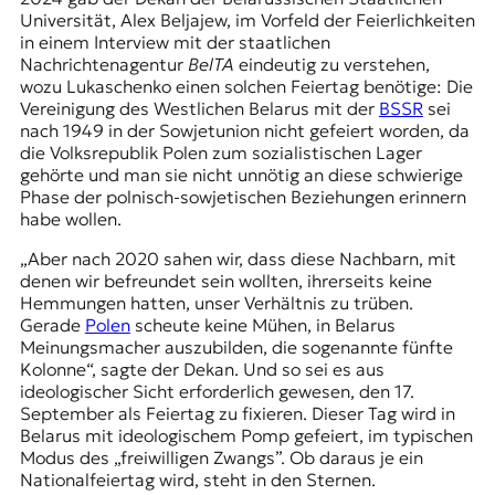
Universität, Alex Beljajew, im Vorfeld der Feierlichkeiten
in einem Interview mit der staatlichen
Nachrichtenagentur
BelTA
eindeutig zu verstehen,
wozu Lukaschenko einen solchen Feiertag benötige: Die
Vereinigung des Westlichen Belarus mit der
BSSR
sei
nach 1949 in der Sowjetunion nicht gefeiert worden, da
die Volksrepublik Polen zum sozialistischen Lager
gehörte und man sie nicht unnötig an diese schwierige
Phase der polnisch-sowjetischen Beziehungen erinnern
habe wollen.
„Aber nach 2020 sahen wir, dass diese Nachbarn, mit
denen wir befreundet sein wollten, ihrerseits keine
Hemmungen hatten, unser Verhältnis zu trüben.
Gerade
Polen
scheute keine Mühen, in Belarus
Meinungsmacher auszubilden, die sogenannte fünfte
Kolonne“, sagte der Dekan. Und so sei es aus
ideologischer Sicht erforderlich gewesen, den
17.
September
als Feiertag zu fixieren. Dieser Tag wird in
Belarus mit ideologischem Pomp gefeiert, im typischen
Modus des „freiwilligen Zwangs”. Ob daraus je ein
Nationalfeiertag wird, steht in den Sternen.