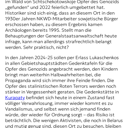
im Wald von Schtschekotowskoje Opfer des Genozids
„gefunden“ und 2022 feierlich umgebettet hat.
Historiker sind sich einig, dass an diesem Ort in den
1930er Jahren NKWD-Mitarbeiter sowjetische Bürger
erschossen haben, zu diesem Ergebnis kamen
Archäologen bereits 1995. Stellt man die
Behauptungen der Generalstaatsanwaltschaft heute
infrage, kann man allerdings strafrechtlich belangt
werden. Sehr praktisch, nicht?
In den Jahren 2024-25 sollen per Erlass Lukaschenkos
in allen Gebietshauptstädten Gedenktafeln für die
Opfer des Genozids angebracht werden, den Kindern
bringt man weiterhin Halbwahrheiten bei, die
Propaganda wird sich immer ihre Feinde finden. Die
Opfer des stalinistischen Roten Terrors werden noch
stärker in Vergessenheit geraten. Die Gedenkstätte in
Kurapaty
befindet sich heute in einem Zustand fast
völliger Verwahrlosung, immer wieder kommt es zu
Vandalismus, und selbst wenn sich jemand finden
würde, der wieder für Ordnung sorgt – das Risiko ist
beträchtlich. Die wenigen Aktivisten, die noch in Belarus
und mutig genug sind, diesen Ort zu besuchen, bleiben