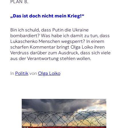
E
PLAN B.
K
„Das ist doch nicht mein Krieg!“
O
Bin ich schuld, dass Putin die Ukraine
D
bombardiert? Was habe ich damit zu tun, dass
Lukaschenko Menschen wegsperrt? In einem
E
scharfen Kommentar bringt Olga Loiko ihren
Verdruss darüber zum Ausdruck, dass sich viele
R
aus der Verantwortung stehlen wollen.
W
In
Politik
von
Olga Loiko
i
s
s
e
n
,
J
o
u