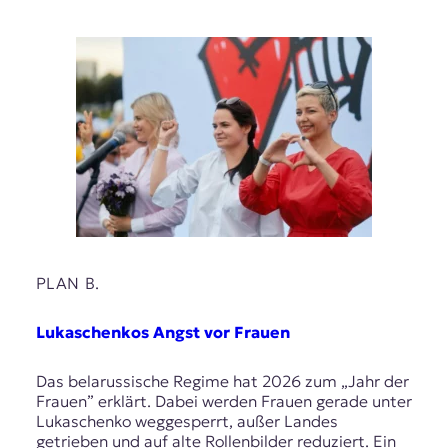
t
e
n
z
z
u
O
s
t
e
u
r
o
p
PLAN B.
a
.
Lukaschenkos Angst vor Frauen
Das belarussische Regime hat 2026 zum „Jahr der
Frauen” erklärt. Dabei werden Frauen gerade unter
Lukaschenko weggesperrt, außer Landes
getrieben und auf alte Rollenbilder reduziert. Ein