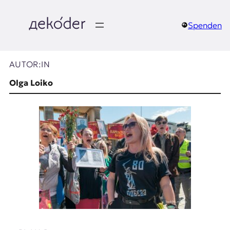
Zum
Inhalt
springen
Spenden
д
e
AUTOR:IN
k
Olga Loiko
o
d
e
r
|
D