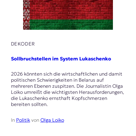
r
n
a
l
i
s
m
DEKODER
u
s
u
Sollbruchstellen im System Lukaschenko
n
d
2026 könnten sich die wirtschaftlichen und damit
M
politischen Schwierigkeiten in Belarus auf
e
mehreren Ebenen zuspitzen. Die Journalistin Olga
d
Loiko umreißt die wichtigsten Herausforderungen,
i
die Lukaschenko ernsthaft Kopfschmerzen
e
bereiten sollten.
n
k
o
In
Politik
von
Olga Loiko
m
p
e