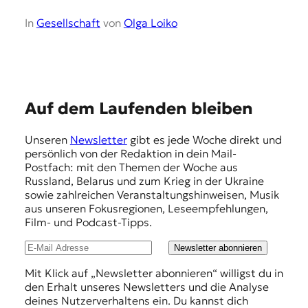
In
Gesellschaft
von
Olga Loiko
E
Auf dem Laufenden bleiben
m
Unseren
Newsletter
gibt es jede Woche direkt und
p
persönlich von der Redaktion in dein Mail-
f
Postfach: mit den Themen der Woche aus
Russland, Belarus und zum Krieg in der Ukraine
e
sowie zahlreichen Veranstaltungshinweisen, Musik
h
aus unseren Fokusregionen, Leseempfehlungen,
Film- und Podcast-Tipps.
l
u
Newsletter abonnieren
n
Mit Klick auf „Newsletter abonnieren“ willigst du in
den Erhalt unseres Newsletters und die Analyse
g
deines Nutzerverhaltens ein. Du kannst dich