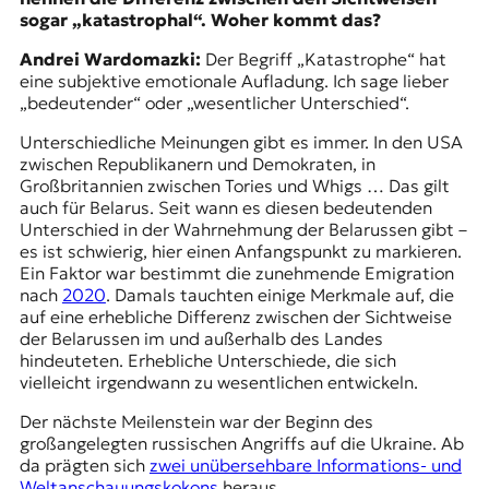
t
sogar „katastrophal“. Woher kommt das?
e
Andrei Wardomazki:
Der Begriff „Katastrophe“ hat
n
eine subjektive emotionale Aufladung. Ich sage lieber
z
„bedeutender“ oder „wesentlicher Unterschied“.
z
u
Unterschiedliche Meinungen gibt es immer. In den USA
O
zwischen Republikanern und Demokraten, in
s
Großbritannien zwischen Tories und Whigs … Das gilt
t
auch für Belarus. Seit wann es diesen bedeutenden
e
Unterschied in der Wahrnehmung der Belarussen gibt –
u
es ist schwierig, hier einen Anfangspunkt zu markieren.
r
Ein Faktor war bestimmt die zunehmende Emigration
o
nach
2020
. Damals tauchten einige Merkmale auf, die
p
auf eine erhebliche Differenz zwischen der Sichtweise
a
der Belarussen im und außerhalb des Landes
.
hindeuteten. Erhebliche Unterschiede, die sich
vielleicht irgendwann zu wesentlichen entwickeln.
Der nächste Meilenstein war der Beginn des
großangelegten russischen Angriffs auf die Ukraine. Ab
da prägten sich
zwei unübersehbare Informations- und
Weltanschauungskokons
heraus.