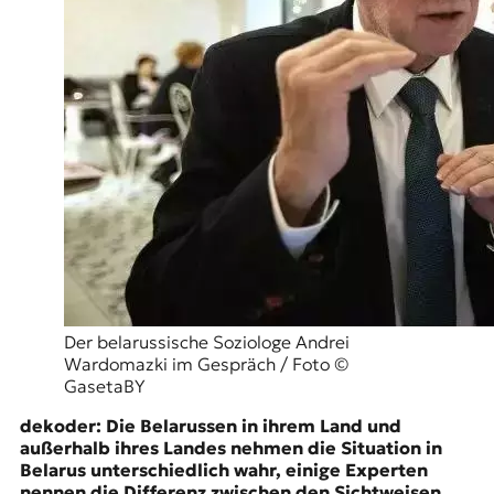
r
n
a
l
i
s
m
u
s
u
n
d
M
e
d
i
Der belarussische Soziologe Andrei
e
Wardomazki im Gespräch / Foto ©
n
GasetaBY
k
o
dekoder: Die Belarussen in ihrem Land und
m
außerhalb ihres Landes nehmen die Situation in
p
Belarus unterschiedlich wahr, einige Experten
e
nennen die Differenz zwischen den Sichtweisen