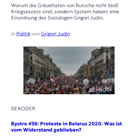
Warum die Gräueltaten von Butscha nicht bloß
Kriegsexzess sind, sondern System haben: eine
Einordnung des Soziologen Grigori Judin.
In
Politik
von
Grigori Judin
DEKODER
Bystro #38: Proteste in Belarus 2020. Was ist
vom Widerstand geblieben?