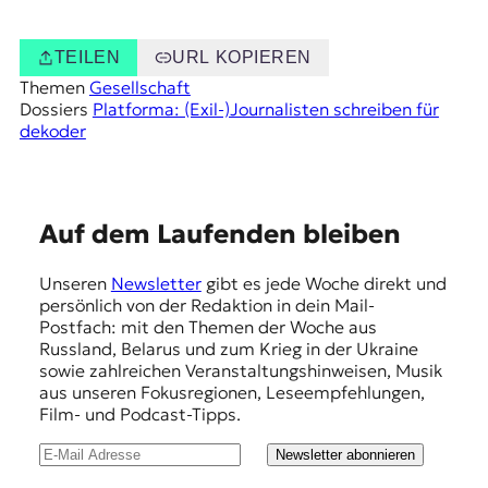
TEILEN
URL KOPIEREN
Themen
Gesellschaft
Dossiers
Platforma: (Exil-)Journalisten schreiben für
dekoder
E
Auf dem Laufenden bleiben
m
Unseren
Newsletter
gibt es jede Woche direkt und
p
persönlich von der Redaktion in dein Mail-
f
Postfach: mit den Themen der Woche aus
Russland, Belarus und zum Krieg in der Ukraine
e
sowie zahlreichen Veranstaltungshinweisen, Musik
h
aus unseren Fokusregionen, Leseempfehlungen,
Film- und Podcast-Tipps.
l
u
Newsletter abonnieren