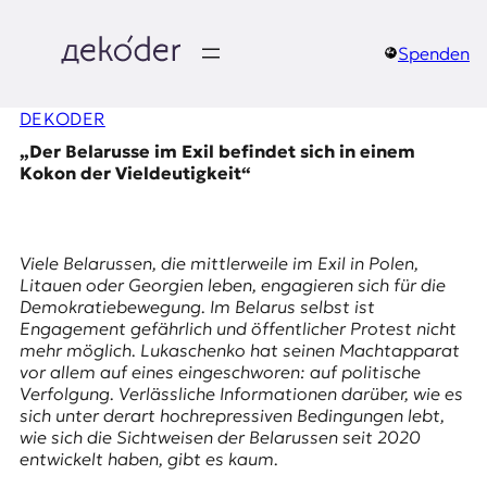
Zum
Inhalt
springen
Spenden
д
DEKODER
e
„Der Belarusse im Exil befindet sich in einem
k
Kokon der Vieldeutigkeit“
o
d
Viele Belarussen, die mittlerweile im Exil in Polen,
Litauen oder Georgien leben, engagieren sich für die
e
Demokratiebewegung. Im Belarus selbst ist
Engagement gefährlich und öffentlicher Protest nicht
r
mehr möglich. Lukaschenko hat seinen Machtapparat
vor allem auf eines eingeschworen: auf politische
|
Verfolgung. Verlässliche Informationen darüber, wie es
sich unter derart hochrepressiven Bedingungen lebt,
D
wie sich die Sichtweisen der Belarussen seit 2020
entwickelt haben, gibt es kaum.