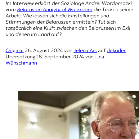
E
Im Interview erklärt der Soziologe Andrei Wardomazki
vom
Belarusian Analytical Workroom
die Tücken seiner
K
Arbeit: Wie lassen sich die Einstellungen und
Stimmungen der Belarussen ermitteln? Tut sich
O
tatsächlich eine Kluft zwischen den Belarussen im Exil
und denen im Land auf?
D
E
Original
26. August 2024
von
Jelena Ais
auf
dekoder
Übersetzung
18. September 2024
von
Tina
R
Wünschmann
W
i
s
s
e
n
,
J
o
u