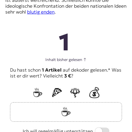
ideologische Konfrontation der beiden nationalen Ideen
sehr wohl
blutig enden
.
1
Inhalt bisher gelesen
↑
Du hast schon
1 Artikel
auf dekoder gelesen.* Was
ist er dir wert? Vielleicht
3 €
?
☕️
🍕
🌹
💰
☕️
Switch
Ich will regelmäßig unterstützen