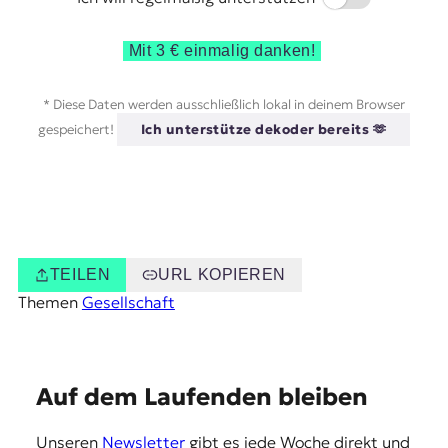
Mit 3 € einmalig danken!
* Diese Daten werden ausschließlich lokal in deinem Browser
gespeichert!
Ich unterstütze dekoder bereits 🫶
TEILEN
URL KOPIEREN
Themen
Gesellschaft
E
Auf dem Laufenden bleiben
m
Unseren
Newsletter
gibt es jede Woche direkt und