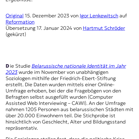
E
K
Original
15. Dezember 2023
von
Igor Lenkewitsch
auf
Reformation
O
Übersetzung
17. Januar 2024
von
Hartmut Schröder
(gekürzt)
D
E
R
Die Studie
Belarussische nationale Identität im Jahr
2023
wurde im November von unabhängigen
Soziologen mithilfe der Friedrich-Ebert-Stiftung
W
erstellt. Die Daten wurden mittels einer Online-
i
Umfrage erhoben, bei der die Fragebögen von den
s
Befragten selbst ausgefüllt wurden (Computer
s
Assisted Web Interviewing – CAWI). An der Umfrage
e
nahmen 1205 Personen aus belarussischen Städten mit
n
über 20.000 Einwohnern teil. Die Stichprobe ist
,
hinsichtlich von Geschlecht, Alter und Bildungsstand
J
repräsentativ.
o
u