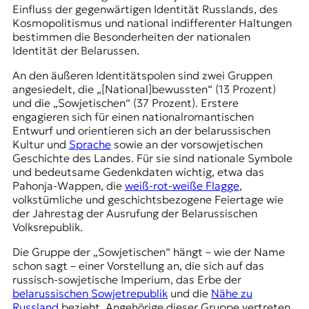
Einfluss der gegenwärtigen Identität Russlands, des
t
Kosmopolitismus und national indifferenter Haltungen
e
bestimmen die Besonderheiten der nationalen
n
Identität der Belarussen.
z
z
An den äußeren Identitätspolen sind zwei Gruppen
u
angesiedelt, die „[National]bewussten“ (13 Prozent)
O
und die „Sowjetischen“ (37 Prozent). Erstere
s
engagieren sich für einen nationalromantischen
t
Entwurf und orientieren sich an der belarussischen
e
Kultur und
Sprache
sowie an der vorsowjetischen
u
Geschichte des Landes. Für sie sind nationale Symbole
r
und bedeutsame Gedenkdaten wichtig, etwa das
o
Pahonja-Wappen, die
weiß-rot-weiße Flagge
,
p
volkstümliche und geschichtsbezogene Feiertage wie
a
der
Jahrestag der Ausrufung
der Belarussischen
.
Volksrepublik.
Die Gruppe der „Sowjetischen“ hängt – wie der Name
schon sagt – einer Vorstellung an, die sich auf das
russisch-sowjetische Imperium, das Erbe der
belarussischen Sowjetrepublik
und die
Nähe zu
Russland
bezieht. Angehörige dieser Gruppe vertreten