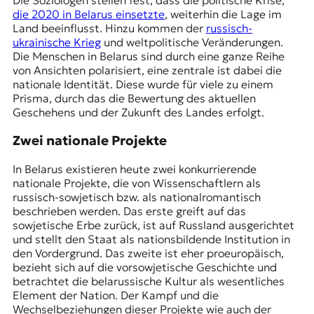
Die Soziologen stellen fest, dass die politische Krise,
r
die 2020 in Belarus einsetzte
, weiterhin die Lage im
n
Land beeinflusst. Hinzu kommen der
russisch-
a
ukrainische Krieg
und weltpolitische Veränderungen.
l
Die Menschen in Belarus sind durch eine ganze Reihe
i
von Ansichten polarisiert, eine zentrale ist dabei die
s
nationale Identität. Diese wurde für viele zu einem
m
Prisma, durch das die Bewertung des aktuellen
u
Geschehens und der Zukunft des Landes erfolgt.
s
u
Zwei nationale Projekte
n
d
In Belarus existieren heute zwei konkurrierende
M
nationale Projekte, die von Wissenschaftlern als
e
russisch-sowjetisch bzw. als nationalromantisch
d
beschrieben werden. Das erste greift auf das
i
sowjetische Erbe zurück, ist auf Russland ausgerichtet
e
und stellt den Staat als nationsbildende Institution in
n
den Vordergrund. Das zweite ist eher proeuropäisch,
k
bezieht sich auf die
vorsowjetische Geschichte
und
o
betrachtet die belarussische Kultur als wesentliches
m
Element der Nation. Der Kampf und die
p
Wechselbeziehungen dieser Projekte wie auch der
e