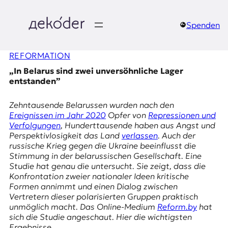
Zum
Inhalt
springen
Spenden
д
REFORMATION
e
„In Belarus sind zwei unversöhnliche Lager
k
entstanden”
o
Zehntausende Belarussen wurden nach den
Ereignissen im Jahr 2020
Opfer von
Repressionen und
d
Verfolgungen
, Hunderttausende haben aus Angst und
Perspektivlosigkeit das Land
verlassen
. Auch der
e
russische Krieg gegen die Ukraine beeinflusst die
Stimmung in der belarussischen Gesellschaft. Eine
r
Studie hat genau die untersucht. Sie zeigt, dass die
Konfrontation zweier nationaler Ideen kritische
|
Formen annimmt und einen Dialog zwischen
Vertretern dieser polarisierten Gruppen praktisch
D
unmöglich macht. Das Online-Medium
Reform.by
hat
sich die Studie angeschaut. Hier die wichtigsten
Ergebnisse.