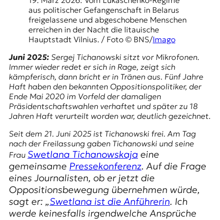
E
aus politischer Gefangenschaft in Belarus
K
freigelassene und abgeschobene Menschen
erreichen in der Nacht die litauische
O
Hauptstadt Vilnius. / Foto © BNS/
Imago
D
Juni 2025:
Sergej Tichanowski
sitzt vor Mikrofonen.
Immer wieder redet er sich in Rage, zeigt sich
E
kämpferisch, dann bricht er in Tränen aus. Fünf Jahre
Haft haben den bekannten Oppositionspolitiker, der
R
Ende Mai 2020 im Vorfeld der damaligen
Präsidentschaftswahlen
verhaftet und später zu 18
Jahren Haft verurteilt worden war, deutlich gezeichnet.
W
Seit dem 21. Juni 2025 ist Tichanowski frei. Am Tag
i
nach der Freilassung gaben Tichanowski und seine
s
Swetlana Tichanowskaja
eine
s
Frau
e
gemeinsame
Pressekonferenz
. Auf die Frage
n
eines Journalisten, ob er jetzt die
,
Oppositionsbewegung übernehmen würde,
J
sagt er: „
Swetlana ist die Anführerin
. Ich
o
werde keinesfalls irgendwelche Ansprüche
u