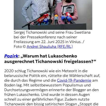
Sergej Tichanowski und seine Frau Swetlana
bei der Pressekonferenz nach seiner
Freilassung am 22. Juni 2025 in Vilnius. /
Foto ©
Andrei Shauliuha (RFE/RL)
Pozirk
: „Warum hat Lukaschenko
ausgerechnet Tichanowski freigelassen?”
2020 schlug Tichanowski wie ein Meteorit in die
belarussische Politik ein, rüttelte die Wählerschaft auf,
die durch das Regime und die
Covid-19-Pandemie
am
Boden lag. Mit selbstbewusstem Populismus und
Durchsetzungsvermögen erinnerte der Blogger an den
frühen Lukaschenko. Und wurde in dessen Augen
schnell zu einer gefährlichen Figur. Zudem nutzte
Tichanowski den bissig satirischen Slogan
„Stoppt die