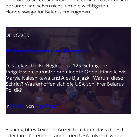
der amerikanischen nicht, um die wichtigsten
Handelswege für Belarus freizugeben.
DEKODER
Weihnachtswunder auf Abwegen
Das Lukaschenko-Regime hat 123 Gefangene
freigelassen, darunter prominente Oppositionelle wie
Maryja Kalesnikawa und Ales Bjaljazki. Warum dieser
Schritt? Was erhoffen sich die USA von ihrer Belarus-
Politik?
In
Politik
von
Ingo Petz
Bisher gibt es keinerlei Anzeichen dafür, dass die EU
oder ihre führenden Länder, den USA folgend, wieder