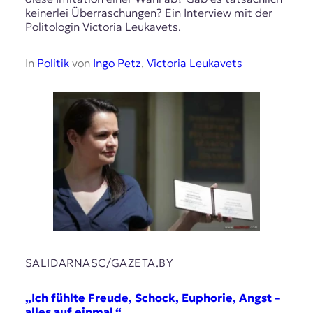
keinerlei Überraschungen? Ein Interview mit der
Politologin Victoria Leukavets.
In
Politik
von
Ingo Petz
,
Victoria Leukavets
SALIDARNASC/GAZETA.BY
„Ich fühlte Freude, Schock, Euphorie, Angst –
alles auf einmal.“