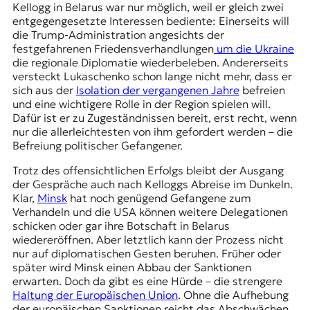
Kellogg in Belarus war nur möglich, weil er gleich zwei
entgegengesetzte Interessen bediente: Einerseits will
die Trump-Administration angesichts der
festgefahrenen Friedensverhandlungen
um die Ukraine
die regionale Diplomatie wiederbeleben. Andererseits
versteckt Lukaschenko schon lange nicht mehr, dass er
sich aus der
Isolation der vergangenen Jahre
befreien
und eine wichtigere Rolle in der Region spielen will.
Dafür ist er zu Zugeständnissen bereit, erst recht, wenn
nur die allerleichtesten von ihm gefordert werden – die
Befreiung politischer Gefangener.
Trotz des offensichtlichen Erfolgs bleibt der Ausgang
der Gespräche auch nach Kelloggs Abreise im Dunkeln.
Klar,
Minsk
hat noch genügend Gefangene zum
Verhandeln und die USA können weitere Delegationen
schicken oder gar ihre Botschaft in Belarus
wiedereröffnen. Aber letztlich kann der Prozess nicht
nur auf diplomatischen Gesten beruhen. Früher oder
später wird Minsk einen Abbau der Sanktionen
erwarten. Doch da gibt es eine Hürde – die strengere
Haltung der Europäischen Union
. Ohne die Aufhebung
der europäischen Sanktionen reicht das Abschwächen