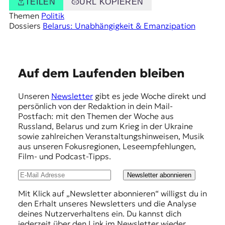
TEILEN
URL KOPIEREN
Themen
Politik
Dossiers
Belarus: Unabhängigkeit & Emanzipation
E
Auf dem Laufenden bleiben
m
Unseren
Newsletter
gibt es jede Woche direkt und
p
persönlich von der Redaktion in dein Mail-
f
Postfach: mit den Themen der Woche aus
Russland, Belarus und zum Krieg in der Ukraine
e
sowie zahlreichen Veranstaltungshinweisen, Musik
h
aus unseren Fokusregionen, Leseempfehlungen,
Film- und Podcast-Tipps.
l
u
Newsletter abonnieren
n
Mit Klick auf „Newsletter abonnieren“ willigst du in
den Erhalt unseres Newsletters und die Analyse
g
deines Nutzerverhaltens ein. Du kannst dich
e
jederzeit über den Link im Newsletter wieder