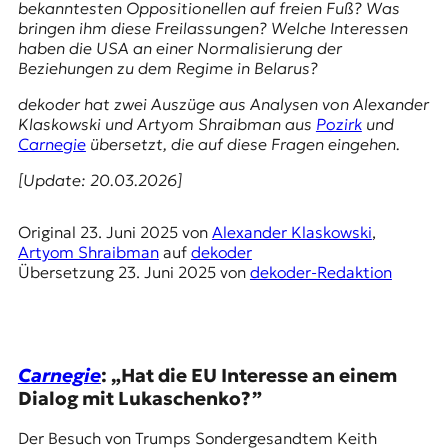
bekanntesten Oppositionellen auf freien Fuß? Was
t
bringen ihm diese Freilassungen? Welche Interessen
e
haben die USA an einer Normalisierung der
n
Beziehungen zu dem Regime in Belarus?
z
z
dekoder hat zwei Auszüge aus Analysen von Alexander
u
Klaskowski und Artyom Shraibman aus
Pozirk
und
O
Carnegie
übersetzt, die auf diese Fragen eingehen.
s
t
[Update: 20.03.2026]
e
u
Original
23. Juni 2025
von
Alexander Klaskowski
,
r
Artyom Shraibman
auf
dekoder
o
Übersetzung
23. Juni 2025
von
dekoder-Redaktion
p
a
.
Carnegie
: „Hat die EU Interesse an einem
Dialog mit Lukaschenko?”
Der Besuch von Trumps Sondergesandtem Keith