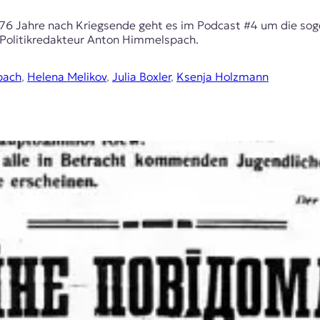
76 Jahre nach Kriegsende geht es im Podcast #4 um die sog
-Politikredakteur Anton Himmelspach.
pach
,
Helena Melikov
,
Julia Boxler
,
Ksenja Holzmann