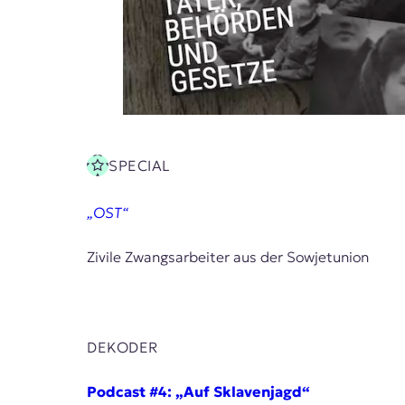
E
K
O
D
E
SPECIAL
R
„OST“
W
i
Zivile Zwangsarbeiter aus der Sowjetunion
s
s
e
n
,
DEKODER
J
o
u
Podcast #4: „Auf Sklavenjagd“