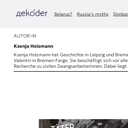
Zum
Inhalt
springen
Belarus?
Russia’s myths
Donbas
д
e
AUTOR:IN
k
Ksenja Holzmann
Ksenja Holzmann hat Geschichte in Leipzig und Bremen
o
Valentin
in Bremen-Farge. Sie beschäftigt sich vor al
Recherche zu zivilen Zwangsarbeiterinnen. Dabei lieg
d
e
r
|
D