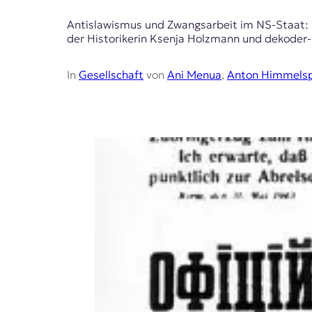
r
n
Antislawismus und Zwangsarbeit im NS-Staat: 
a
der Historikerin Ksenja Holzmann und dekoder
l
i
s
In
Gesellschaft
von
Ani Menua
,
Anton Himmels
m
u
s
u
n
d
M
e
d
i
e
n
k
o
m
p
e