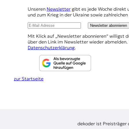
m
Unseren
Newsletter
gibt es jede Woche direkt 
p
und zum Krieg in der Ukraine sowie zahlreiche
f
Newsletter abonnieren
e
Mit Klick auf „Newsletter abonnieren“ willigst 
h
über den Link im Newsletter wieder abmelden. 
l
Datenschutzerklärung
.
u
n
g
zur Startseite
e
n
dekoder ist Preisträger