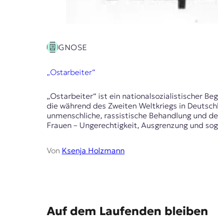
t
e
n
z
GNOSE
z
u
O
„Ostarbeiter“
s
t
e
„Ostarbeiter“ ist ein nationalsozialistischer Beg
u
die während des Zweiten Weltkriegs in Deutsch
r
unmenschliche, rassistische Behandlung und der
o
Frauen – Ungerechtigkeit, Ausgrenzung und soga
p
a
Von
Ksenja Holzmann
.
E
Auf dem Laufenden bleiben