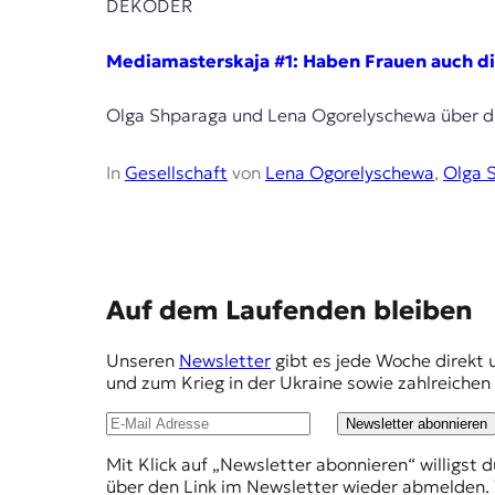
E
DEKODER
K
Mediamasterskaja #1: Haben Frauen auch di
O
Olga Shparaga und Lena Ogorelyschewa über di
D
E
In
Gesellschaft
von
Lena Ogorelyschewa
,
Olga 
R
W
i
E
Auf dem Laufenden bleiben
s
m
s
Unseren
Newsletter
gibt es jede Woche direkt 
e
p
und zum Krieg in der Ukraine sowie zahlreiche
n
f
,
Newsletter abonnieren
J
e
o
Mit Klick auf „Newsletter abonnieren“ willigst 
h
u
über den Link im Newsletter wieder abmelden. 