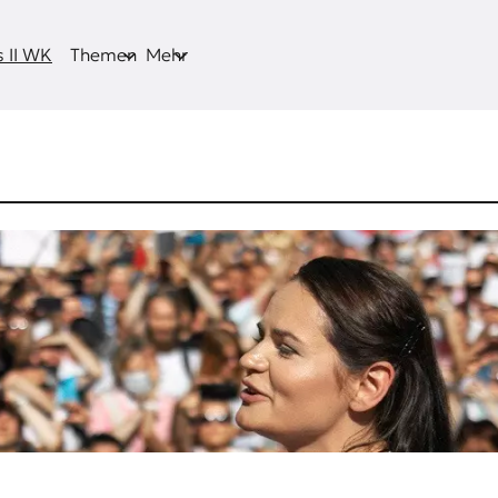
 II WK
Themen
Mehr