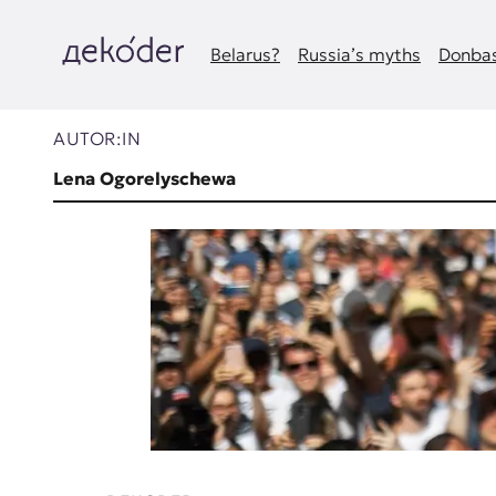
Zum
Inhalt
springen
Belarus?
Russia’s myths
Donbas
д
e
AUTOR:IN
k
Lena Ogorelyschewa
o
d
e
r
|
D