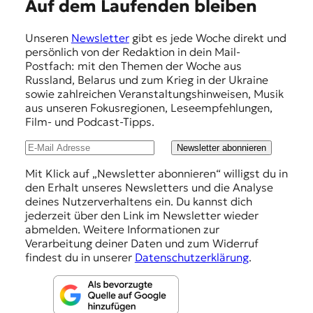
E
Auf dem Laufenden bleiben
t
m
e
Unseren
Newsletter
gibt es jede Woche direkt und
n
p
persönlich von der Redaktion in dein Mail-
z
f
Postfach: mit den Themen der Woche aus
z
Russland, Belarus und zum Krieg in der Ukraine
u
e
sowie zahlreichen Veranstaltungshinweisen, Musik
O
h
aus unseren Fokusregionen, Leseempfehlungen,
s
Film- und Podcast-Tipps.
t
l
e
u
Newsletter abonnieren
u
r
n
Mit Klick auf „Newsletter abonnieren“ willigst du in
o
den Erhalt unseres Newsletters und die Analyse
g
p
deines Nutzerverhaltens ein. Du kannst dich
a
e
jederzeit über den Link im Newsletter wieder
.
abmelden. Weitere Informationen zur
n
Verarbeitung deiner Daten und zum Widerruf
findest du in unserer
Datenschutzerklärung
.