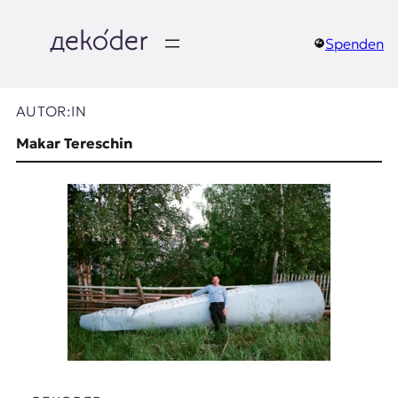
Zum
Inhalt
springen
Spenden
д
e
AUTOR:IN
k
Makar Tereschin
o
d
e
r
|
D