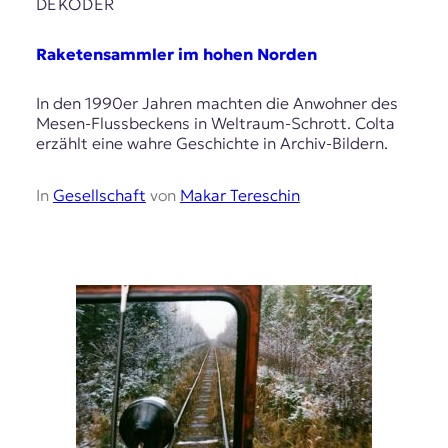
E
DEKODER
K
Raketensammler im hohen Norden
O
In den 1990er Jahren machten die Anwohner des
D
Mesen-Flussbeckens in Weltraum-Schrott. Colta
erzählt eine wahre Geschichte in Archiv-Bildern.
E
R
In
Gesellschaft
von
Makar Tereschin
W
i
s
s
e
n
,
J
o
u