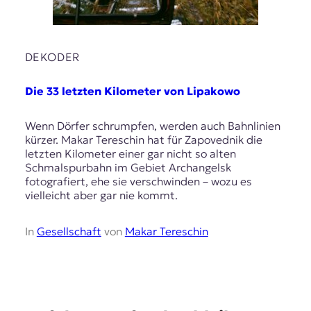
r
n
a
l
DEKODER
i
s
m
Die 33 letzten Kilometer von Lipakowo
u
s
Wenn Dörfer schrumpfen, werden auch Bahnlinien
u
kürzer. Makar Tereschin hat für Zapovednik die
n
letzten Kilometer einer gar nicht so alten
d
Schmalspurbahn im Gebiet Archangelsk
M
fotografiert, ehe sie verschwinden – wozu es
e
vielleicht aber gar nie kommt.
d
i
e
In
Gesellschaft
von
Makar Tereschin
n
k
o
m
p
e