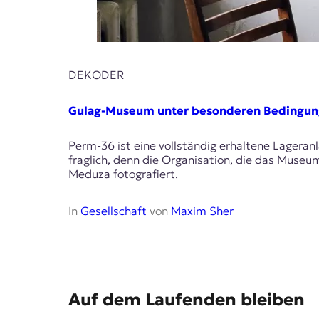
E
K
O
DEKODER
D
E
Gulag-Museum unter besonderen Bedingu
R
Perm-36 ist eine vollständig erhaltene Lageran
fraglich, denn die Organisation, die das Museu
Meduza fotografiert.
W
i
s
In
Gesellschaft
von
Maxim Sher
s
e
n
,
J
o
E
Auf dem Laufenden bleiben
u