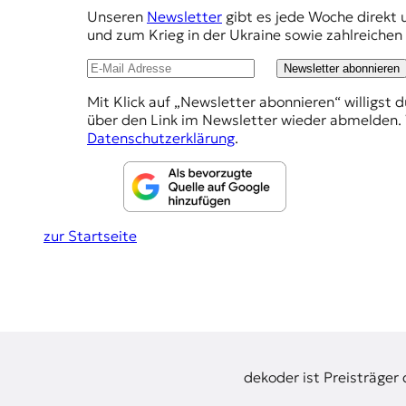
m
r
Unseren
Newsletter
gibt es jede Woche direkt 
n
p
und zum Krieg in der Ukraine sowie zahlreiche
a
f
l
Newsletter abonnieren
i
e
s
Mit Klick auf „Newsletter abonnieren“ willigst 
h
m
über den Link im Newsletter wieder abmelden. 
u
l
Datenschutzerklärung
.
s
u
u
n
n
d
g
M
zur Startseite
e
e
d
n
i
e
n
k
o
m
dekoder ist Preisträger
p
e