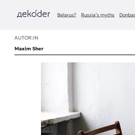
Zum
Inhalt
springen
Belarus?
Russia’s myths
Donbas
д
e
AUTOR:IN
k
Maxim Sher
o
d
e
r
|
D