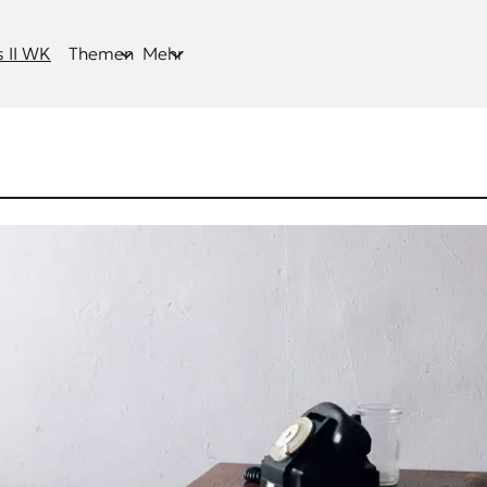
 II WK
Themen
Mehr