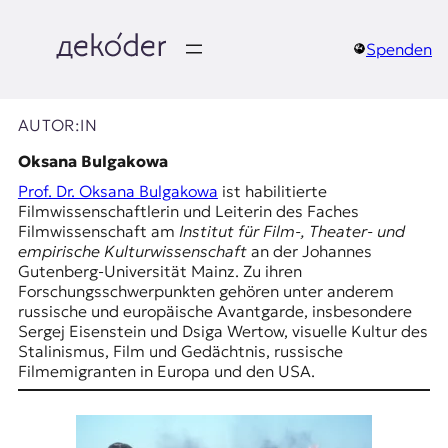
Zum
Inhalt
springen
Spenden
д
e
AUTOR:IN
k
Oksana Bulgakowa
Prof. Dr. Oksana Bulgakowa
ist habilitierte
o
Filmwissenschaftlerin und Leiterin des Faches
Filmwissenschaft am
Institut für Film-, Theater- und
d
empirische Kulturwissenschaft
an der Johannes
Gutenberg-Universität Mainz. Zu ihren
e
Forschungsschwerpunkten gehören unter anderem
russische und europäische Avantgarde, insbesondere
r
Sergej Eisenstein und Dsiga Wertow, visuelle Kultur des
Stalinismus, Film und Gedächtnis, russische
|
Filmemigranten in Europa und den USA.
D