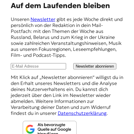
E
Auf dem Laufenden bleiben
m
Unseren
Newsletter
gibt es jede Woche direkt und
p
persönlich von der Redaktion in dein Mail-
f
Postfach: mit den Themen der Woche aus
Russland, Belarus und zum Krieg in der Ukraine
e
sowie zahlreichen Veranstaltungshinweisen, Musik
h
aus unseren Fokusregionen, Leseempfehlungen,
Film- und Podcast-Tipps.
l
u
Newsletter abonnieren
n
Mit Klick auf „Newsletter abonnieren“ willigst du in
den Erhalt unseres Newsletters und die Analyse
g
deines Nutzerverhaltens ein. Du kannst dich
e
jederzeit über den Link im Newsletter wieder
abmelden. Weitere Informationen zur
n
Verarbeitung deiner Daten und zum Widerruf
findest du in unserer
Datenschutzerklärung
.