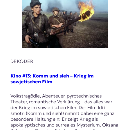
E
K
O
D
E
R
DEKODER
W
Kino #13: Komm und sieh – Krieg im
i
sowjetischen Film
s
s
Volkstragödie, Abenteuer, pyrotechnisches
e
Theater, romantische Verklärung – das alles war
n
der Krieg im sowjetischen Film. Der Film Idi i
,
smotri (Komm und sieh!) nimmt dabei eine ganz
J
besondere Haltung ein: Er zeigt Krieg als
o
apokalyptisches und surreales Mysterium. Oksana
u