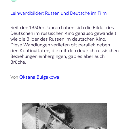
t
e
Leinwandbilder: Russen und Deutsche im Film
n
z
Seit den 1930er Jahren haben sich die Bilder des
z
Deutschen im russischen Kino genauso gewandelt
u
wie die Bilder des Russen im deutschen Kino.
O
Diese Wandlungen verliefen oft parallel; neben
s
den Kontinuitäten, die mit den deutsch-russischen
t
Beziehungen einhergingen, gab es aber auch
e
Brüche.
u
r
o
Von
Oksana Bulgakowa
p
a
.