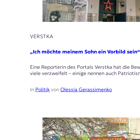
t
e
n
z
z
VERSTKA
u
O
s
„Ich möchte meinem Sohn ein Vorbild sein“
t
e
Eine Reporterin des Portals Verstka hat die Bew
u
viele verzweifelt – einige nennen auch Patrioti
r
o
p
In
Politik
von
Olessja Gerassimenko
a
.