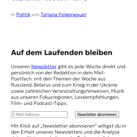
In
Politik
von
Tatjana Felgengauer
E
Auf dem Laufenden bleiben
m
Unseren
Newsletter
gibt es jede Woche direkt und
p
persönlich von der Redaktion in dein Mail-
f
Postfach: mit den Themen der Woche aus
Russland, Belarus und zum Krieg in der Ukraine
e
sowie zahlreichen Veranstaltungshinweisen, Musik
h
aus unseren Fokusregionen, Leseempfehlungen,
Film- und Podcast-Tipps.
l
u
Newsletter abonnieren
n
Mit Klick auf „Newsletter abonnieren“ willigst du in
den Erhalt unseres Newsletters und die Analyse
g