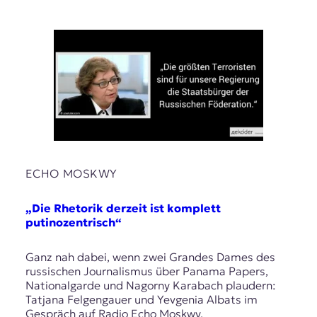
t
e
n
z
z
u
O
s
t
e
u
r
ECHO MOSKWY
o
p
„Die Rhetorik derzeit ist komplett
a
putinozentrisch“
.
Ganz nah dabei, wenn zwei Grandes Dames des
russischen Journalismus über Panama Papers,
Nationalgarde und Nagorny Karabach plaudern:
Tatjana Felgengauer und Yevgenia Albats im
Gespräch auf Radio Echo Moskwy.