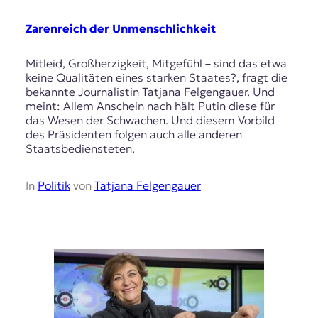
E
K
Zarenreich der Unmenschlichkeit
O
Mitleid, Großherzigkeit, Mitgefühl – sind das etwa
keine Qualitäten eines starken Staates?, fragt die
D
bekannte Journalistin Tatjana Felgengauer. Und
meint: Allem Anschein nach hält Putin diese für
E
das Wesen der Schwachen. Und diesem Vorbild
des Präsidenten folgen auch alle anderen
R
Staatsbediensteten.
W
In
Politik
von
Tatjana Felgengauer
i
s
s
e
n
,
J
o
u