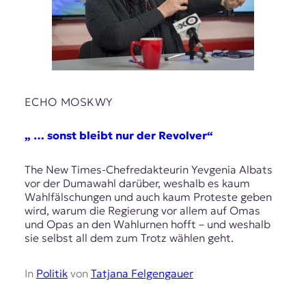
r
n
a
l
i
s
m
u
ECHO MOSKWY
s
u
„ … sonst bleibt nur der Revolver“
n
d
M
The New Times-Chefredakteurin Yevgenia Albats
e
vor der Dumawahl darüber, weshalb es kaum
d
Wahlfälschungen und auch kaum Proteste geben
i
wird, warum die Regierung vor allem auf Omas
e
und Opas an den Wahlurnen hofft – und weshalb
n
sie selbst all dem zum Trotz wählen geht.
k
o
In
Politik
von
Tatjana Felgengauer
m
p
e