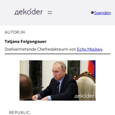
Zum
Inhalt
springen
Spenden
д
e
AUTOR:IN
k
Tatjana Felgengauer
Stellvertretende Chefredakteurin von
Echo Moskwy
.
o
d
e
r
|
D
REPUBLIC