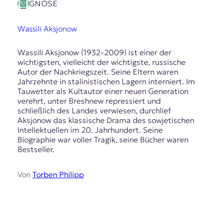
E
GNOSE
K
Wassili Aksjonow
O
Wassili Aksjonow (1932–2009) ist einer der
D
wichtigsten, vielleicht der wichtigste, russische
Autor der Nachkriegszeit. Seine Eltern waren
E
Jahrzehnte in stalinistischen Lagern interniert. Im
Tauwetter als Kultautor einer neuen Generation
R
verehrt, unter Breshnew repressiert und
schließlich des Landes verwiesen, durchlief
Aksjonow das klassische Drama des sowjetischen
W
Intellektuellen im 20. Jahrhundert. Seine
i
Biographie war voller Tragik, seine Bücher waren
s
Bestseller.
s
e
n
Von
Torben Philipp
,
J
o
u