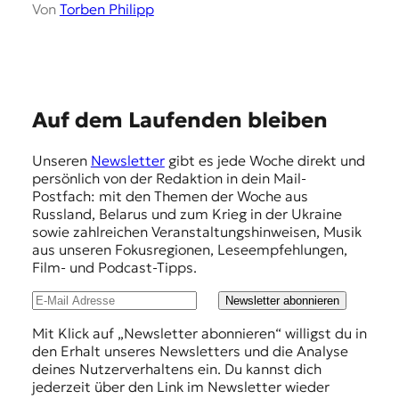
Von
Torben Philipp
E
Auf dem Laufenden bleiben
m
Unseren
Newsletter
gibt es jede Woche direkt und
p
persönlich von der Redaktion in dein Mail-
f
Postfach: mit den Themen der Woche aus
Russland, Belarus und zum Krieg in der Ukraine
e
sowie zahlreichen Veranstaltungshinweisen, Musik
h
aus unseren Fokusregionen, Leseempfehlungen,
Film- und Podcast-Tipps.
l
u
Newsletter abonnieren
n
Mit Klick auf „Newsletter abonnieren“ willigst du in
den Erhalt unseres Newsletters und die Analyse
g
deines Nutzerverhaltens ein. Du kannst dich
e
jederzeit über den Link im Newsletter wieder