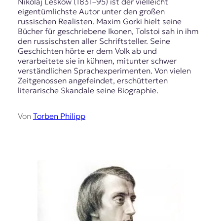
Nikolaj Leskow (1831–95) ist der vielleicht
t
eigentümlichste Autor unter den großen
e
russischen Realisten. Maxim Gorki hielt seine
n
Bücher für geschriebene Ikonen, Tolstoi sah in ihm
z
den russischsten aller Schriftsteller. Seine
z
Geschichten hörte er dem Volk ab und
u
verarbeitete sie in kühnen, mitunter schwer
O
verständlichen Sprachexperimenten. Von vielen
s
Zeitgenossen angefeindet, erschütterten
t
literarische Skandale seine Biographie.
e
u
Von
Torben Philipp
r
o
p
a
.