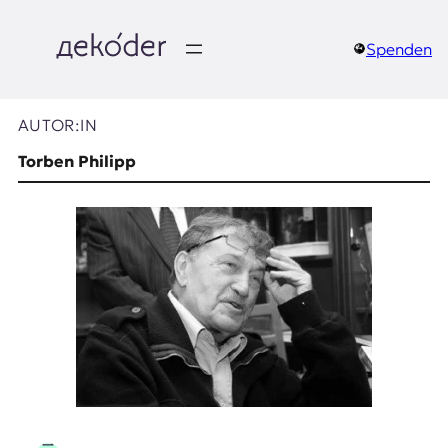
Zum
Inhalt
springen
Spenden
д
e
AUTOR:IN
k
Torben Philipp
o
d
e
r
|
D