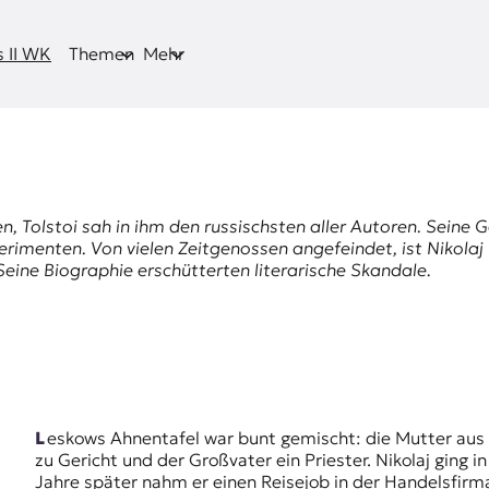
 II WK
Themen
Mehr
n, Tolstoi sah in ihm den russischsten aller Autoren. Seine 
rimenten. Von vielen Zeitgenossen angefeindet, ist Nikolaj 
 Seine Biographie erschütterten literarische Skandale.
Leskows Ahnentafel war bunt gemischt: die Mutter aus verarmtem Adel, der Vater Untersuchungsbeamter
zu Gericht und der Großvater ein Priester. Nikolaj ging i
Jahre später nahm er einen Reisejob in der Handelsfirma