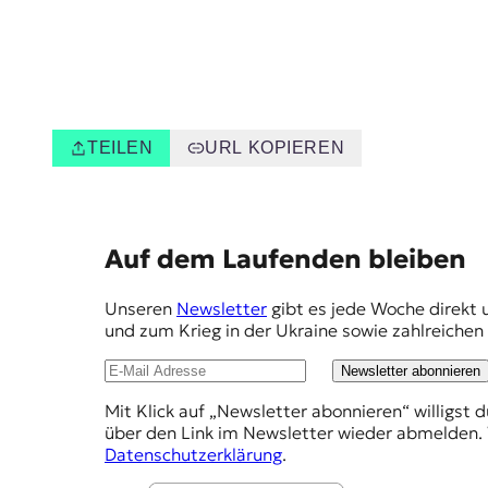
TEILEN
URL KOPIEREN
E
Auf dem Laufenden bleiben
m
Unseren
Newsletter
gibt es jede Woche direkt 
p
und zum Krieg in der Ukraine sowie zahlreiche
f
Newsletter abonnieren
e
Mit Klick auf „Newsletter abonnieren“ willigst 
h
über den Link im Newsletter wieder abmelden. 
l
Datenschutzerklärung
.
u