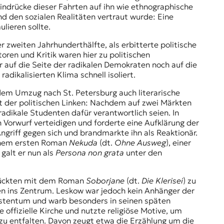
indrücke dieser Fahrten auf ihn wie ethnographische
nd den sozialen Realitäten vertraut wurde: Eine
lieren sollte.
r zweiten Jahrhunderthälfte, als erbitterte politische
oren und Kritik waren hier zu politischen
 auf die Seite der radikalen Demokraten noch auf die
adikalisierten Klima schnell isoliert.
 dem Umzug nach St. Petersburg auch literarische
t der politischen Linken: Nachdem auf zwei Märkten
dikale Studenten dafür verantwortlich seien. In
 Vorwurf verteidigen und forderte eine Aufklärung der
Angriff gegen sich und brandmarkte ihn als Reaktionär.
einem ersten Roman
Nekuda
(dt.
Ohne Ausweg
), einer
galt er nun als
Persona non grata
unter den
o rückten mit dem Roman
Soborjane
(dt.
Die Klerisei
) zu
en ins Zentrum. Leskow war jedoch kein Anhänger der
ristentum und warb besonders in seinen späten
e offizielle Kirche und nutzte religiöse Motive, um
zu entfalten. Davon zeugt etwa die Erzählung um die