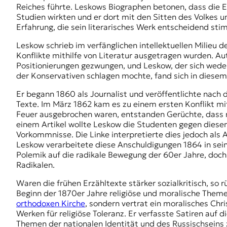
Reiches führte. Leskows Biographen betonen, dass die E
Studien wirkten und er dort mit den Sitten des Volkes u
Erfahrung, die sein literarisches Werk entscheidend stimu
Leskow schrieb im verfänglichen intellektuellen Milieu de
Konflikte mithilfe von Literatur ausgetragen wurden. Aut
Positionierungen gezwungen, und Leskow, der sich weder
der Konservativen schlagen mochte, fand sich in diesem r
Er begann 1860 als Journalist und veröffentlichte nach
Texte. Im März 1862 kam es zu einem ersten Konflikt mi
Feuer ausgebrochen waren, entstanden Gerüchte, dass ra
einem Artikel wollte Leskow die Studenten gegen diesen
Vorkommnisse. Die Linke interpretierte dies jedoch als 
Leskow verarbeitete diese Anschuldigungen 1864 in s
Polemik auf die radikale Bewegung der 60er Jahre, doch 
Radikalen.
Waren die frühen Erzähltexte stärker sozialkritisch, s
Beginn der 1870er Jahre religiöse und moralische Them
orthodoxen Kirche
, sondern vertrat ein moralisches Ch
Werken für religiöse Toleranz. Er verfasste Satiren auf di
Themen der nationalen Identität und des Russischseins 