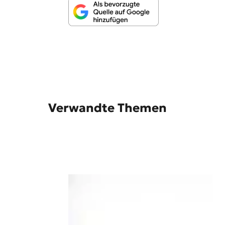
n
g
e
n
Verwandte Themen