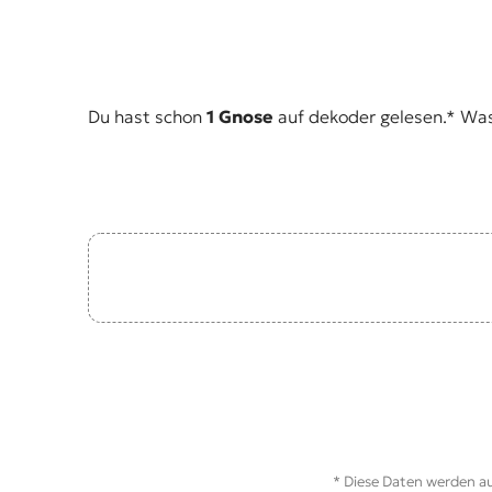
t
e
n
z
z
Du hast schon
1 Gnose
auf dekoder gelesen.* Was i
u
O
s
t
e
u
r
o
p
a
.
* Diese Daten werden au