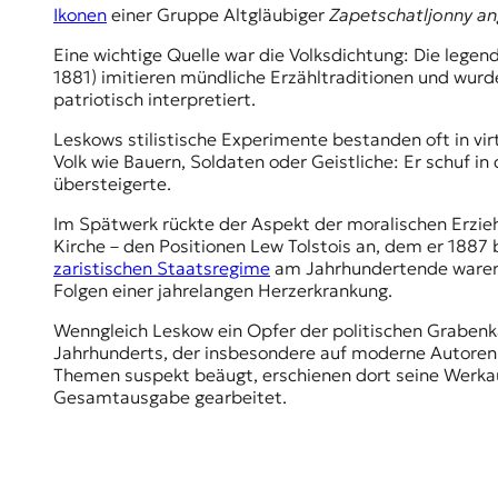
r
Ikonen
einer Gruppe Altgläubiger
Zapetschatljonny
an
n
a
Eine wichtige Quelle war die Volksdichtung: Die lege
l
1881) imitieren mündliche Erzähltraditionen und wurde
i
patriotisch interpretiert.
s
m
Leskows stilistische Experimente bestanden oft in vi
u
Volk wie Bauern, Soldaten oder Geistliche: Er schuf i
s
übersteigerte.
u
Im Spätwerk rückte der Aspekt der moralischen Erzieh
n
Kirche – den Positionen Lew Tolstois an, dem er 1887
d
zaristischen Staatsregime
am Jahrhundertende waren s
M
Folgen einer jahrelangen Herzerkrankung.
e
d
Wenngleich Leskow ein Opfer der politischen Grabenkäm
i
Jahrhunderts, der insbesondere auf moderne Autoren 
e
Themen suspekt beäugt, erschienen dort seine Werkau
n
Gesamtausgabe gearbeitet.
k
o
m
p
e