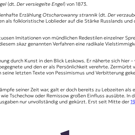
gel
(dt.
Der versiegelte Engel
) von 1873.
ndenhafte Erzählung
Otscharowanny
strannik
(dt.
Der verzaube
n als folkloristische Loblieder auf die Stärke Russlands un
rtuosen Imitationen von mündlichen Redestilen einzelner Spr
n diesem
skaz
genannten Verfahren eine radikale Vielstimmigkei
ung durch Kunst in den Blick Leskows. Er näherte sich hier –
 begegnete und den er als Persönlichkeit verehrte. Zermürb
eine letzten Texte von Pessimismus und Verbitterung geke
pfe seiner Zeit war, galt er doch bereits zu Lebzeiten als 
wie Tschechow oder Remissow großen Einfluss ausübte. In de
sgaben nur unvollständig und gekürzt. Erst seit Mitte der
1