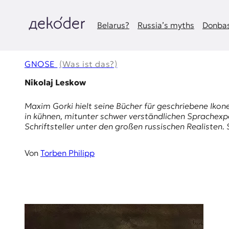
Zum
Inhalt
springen
Belarus?
Russia’s myths
Donbas
д
e
GNOSE
(Was ist das?)
k
Nikolaj Leskow
o
Maxim Gorki hielt seine Bücher für geschriebene Ikone
in kühnen, mitunter schwer verständlichen Sprachexpe
d
Schriftsteller unter den großen russischen Realisten.
e
Von
Torben Philipp
r
|
D