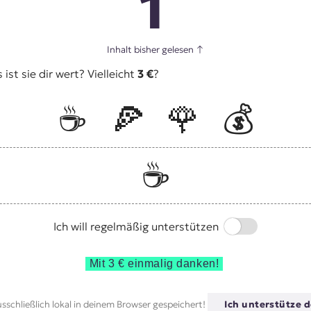
1
Inhalt bisher gelesen
↑
st sie dir wert? Vielleicht
3 €
?
☕️
🍕
🌹
💰
☕️
Switch
Ich will regelmäßig unterstützen
Mit 3 € einmalig danken!
sschließlich lokal in deinem Browser gespeichert!
Ich unterstütze d