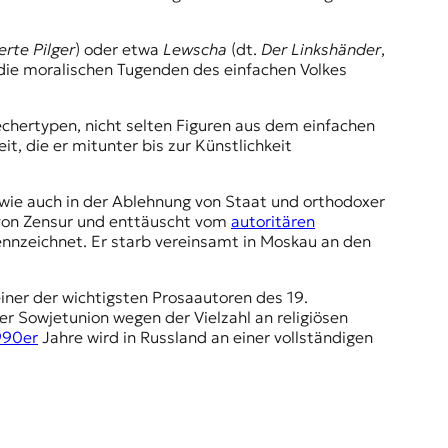
rte Pilger
) oder etwa
Lewscha
(dt.
Der Linkshänder
,
d die moralischen Tugenden des einfachen Volkes
echertypen, nicht selten Figuren aus dem einfachen
t, die er mitunter bis zur Künstlichkeit
 wie auch in der Ablehnung von Staat und orthodoxer
t von Zensur und enttäuscht vom
autoritären
nnzeichnet. Er starb vereinsamt in Moskau an den
einer der wichtigsten Prosaautoren des 19.
r Sowjetunion wegen der Vielzahl an religiösen
990er
Jahre wird in Russland an einer vollständigen