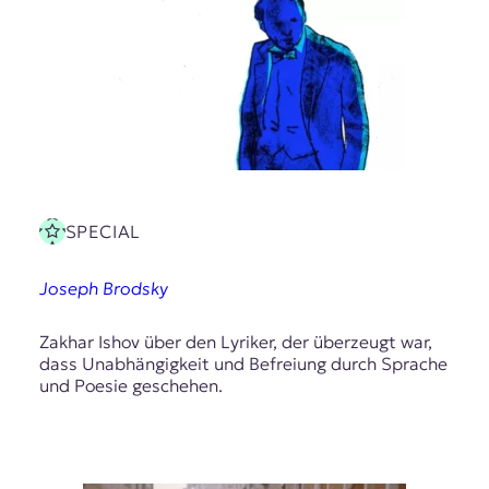
E
K
O
D
E
R
SPECIAL
W
Joseph Brodsky
i
s
s
Zakhar Ishov über den Lyriker, der überzeugt war,
e
dass Unabhängigkeit und Befreiung durch Sprache
n
und Poesie geschehen.
,
J
o
u