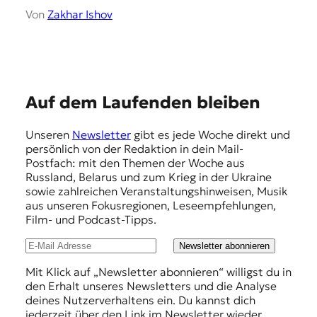
Von
Zakhar Ishov
E
Auf dem Laufenden bleiben
m
Unseren
Newsletter
gibt es jede Woche direkt und
p
persönlich von der Redaktion in dein Mail-
f
Postfach: mit den Themen der Woche aus
Russland, Belarus und zum Krieg in der Ukraine
e
sowie zahlreichen Veranstaltungshinweisen, Musik
h
aus unseren Fokusregionen, Leseempfehlungen,
Film- und Podcast-Tipps.
l
u
Newsletter abonnieren
n
Mit Klick auf „Newsletter abonnieren“ willigst du in
den Erhalt unseres Newsletters und die Analyse
g
deines Nutzerverhaltens ein. Du kannst dich
e
jederzeit über den Link im Newsletter wieder