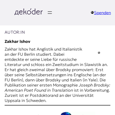
Zum
Inhalt
springen
Spenden
д
e
AUTOR:IN
k
Zakhar Ishov
Zakhar Ishov hat Anglistik und Italianistik
o
an der FU Berlin studiert. Dabei
entdeckte er seine Liebe für russische
d
Literatur und schloss ein Zweitstudium in Slawistik an.
Er hat gleich zweimal über Brodsky promoviert: Erst
e
über seine Selbstübersetzungen ins Englische (an der
FU Berlin), dann über Brodsky und Italien (in Yale). Die
r
Publikation seiner ersten Monographie
Joseph Brodsky:
American Poet Found in Translation
ist in Vorbereitung.
|
Zurzeit ist er Postdoktorand an der Universität
Uppsala in Schweden.
D