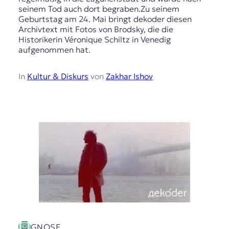
seinem Tod auch dort begraben.Zu seinem
t
Geburtstag am 24. Mai bringt dekoder diesen
e
Archivtext mit Fotos von Brodsky, die die
n
Historikerin Véronique Schiltz in Venedig
z
aufgenommen hat.
z
u
O
In
Kultur & Diskurs
von
Zakhar Ishov
s
t
e
u
r
o
p
a
.
GNOSE