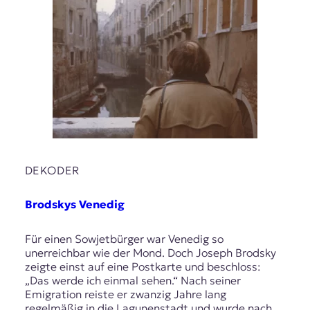
r
n
a
l
i
s
m
u
s
u
n
d
M
DEKODER
e
d
Brodskys Venedig
i
e
Für einen Sowjetbürger war Venedig so
n
unerreichbar wie der Mond. Doch Joseph Brodsky
k
zeigte einst auf eine Postkarte und beschloss:
o
„Das werde ich einmal sehen.“ Nach seiner
m
Emigration reiste er zwanzig Jahre lang
p
regelmäßig in die Lagunenstadt und wurde nach
e