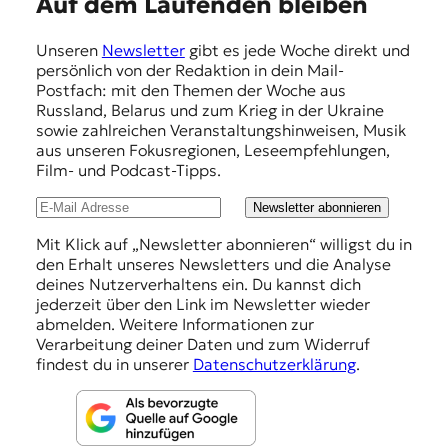
E
Auf dem Laufenden bleiben
m
Unseren
Newsletter
gibt es jede Woche direkt und
p
persönlich von der Redaktion in dein Mail-
f
Postfach: mit den Themen der Woche aus
Russland, Belarus und zum Krieg in der Ukraine
e
sowie zahlreichen Veranstaltungshinweisen, Musik
h
aus unseren Fokusregionen, Leseempfehlungen,
Film- und Podcast-Tipps.
l
u
Newsletter abonnieren
n
Mit Klick auf „Newsletter abonnieren“ willigst du in
den Erhalt unseres Newsletters und die Analyse
g
deines Nutzerverhaltens ein. Du kannst dich
e
jederzeit über den Link im Newsletter wieder
abmelden. Weitere Informationen zur
n
Verarbeitung deiner Daten und zum Widerruf
findest du in unserer
Datenschutzerklärung
.