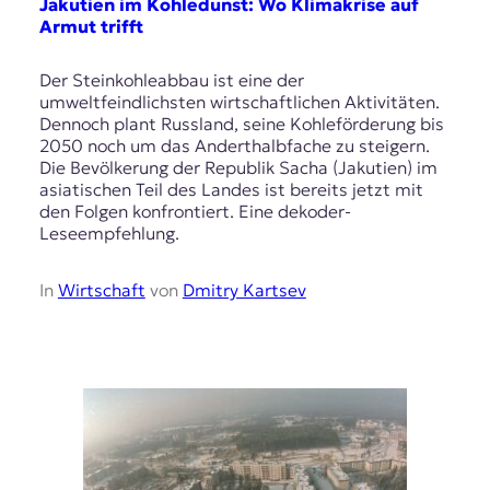
E
Jakutien im Kohledunst: Wo Klimakrise auf
Armut trifft
K
O
Der Steinkohleabbau ist eine der
umweltfeindlichsten wirtschaftlichen Aktivitäten.
D
Dennoch plant Russland, seine Kohleförderung bis
2050 noch um das Anderthalbfache zu steigern.
E
Die Bevölkerung der Republik Sacha (Jakutien) im
asiatischen Teil des Landes ist bereits jetzt mit
R
den Folgen konfrontiert. Eine dekoder-
Leseempfehlung.
W
In
Wirtschaft
von
Dmitry Kartsev
i
s
s
e
n
,
J
o
u