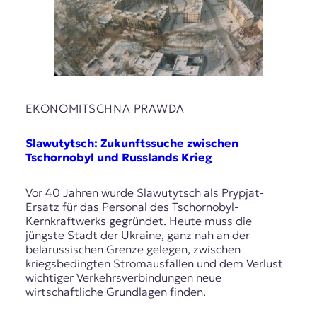
r
n
a
l
i
s
m
u
EKONOMITSCHNA PRAWDA
s
u
Slawutytsch: Zukunftssuche zwischen
n
Tschornobyl und Russlands Krieg
d
M
e
Vor 40 Jahren wurde Slawutytsch als Prypjat-
d
Ersatz für das Personal des Tschornobyl-
i
Kernkraftwerks gegründet. Heute muss die
e
jüngste Stadt der Ukraine, ganz nah an der
n
belarussischen Grenze gelegen, zwischen
k
kriegsbedingten Stromausfällen und dem Verlust
o
wichtiger Verkehrsverbindungen neue
m
wirtschaftliche Grundlagen finden.
p
e