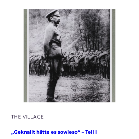
THE VILLAGE
„Geknallt hätte es sowieso“ – Teil I