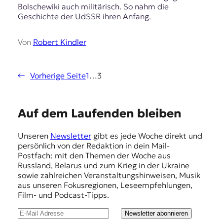
Bolschewiki auch militärisch. So nahm die
Geschichte der UdSSR ihren Anfang.
Von
Robert Kindler
←
Vorherige Seite
1
…
3
E
Auf dem Laufenden bleiben
m
Unseren
Newsletter
gibt es jede Woche direkt und
p
persönlich von der Redaktion in dein Mail-
f
Postfach: mit den Themen der Woche aus
Russland, Belarus und zum Krieg in der Ukraine
e
sowie zahlreichen Veranstaltungshinweisen, Musik
h
aus unseren Fokusregionen, Leseempfehlungen,
Film- und Podcast-Tipps.
l
u
Newsletter abonnieren