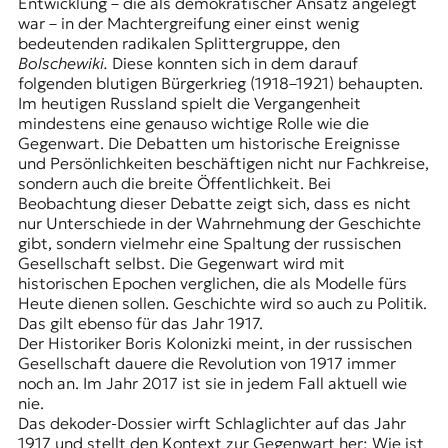
E
Entwicklung – die als demokratischer Ansatz angelegt
war – in der Machtergreifung einer einst wenig
K
bedeutenden radikalen Splittergruppe, den
Bolschewiki.
Diese konnten sich in dem darauf
O
folgenden blutigen Bürgerkrieg (1918–1921) behaupten.
Im heutigen Russland spielt die Vergangenheit
D
mindestens eine genauso wichtige Rolle wie die
Gegenwart. Die Debatten um historische Ereignisse
E
und Persönlichkeiten beschäftigen nicht nur Fachkreise,
sondern auch die breite Öffentlichkeit. Bei
R
Beobachtung dieser Debatte zeigt sich, dass es nicht
nur Unterschiede in der Wahrnehmung der Geschichte
gibt, sondern vielmehr eine Spaltung der russischen
W
Gesellschaft selbst. Die Gegenwart wird mit
i
historischen Epochen verglichen, die als Modelle fürs
s
Heute dienen sollen. Geschichte wird so auch zu Politik.
s
Das gilt ebenso für das Jahr 1917.
e
Der Historiker Boris Kolonizki meint, in der russischen
n
Gesellschaft dauere die Revolution von 1917 immer
,
noch an. Im Jahr 2017 ist sie in jedem Fall aktuell wie
J
nie.
o
Das dekoder-Dossier wirft Schlaglichter auf das Jahr
u
1917 und stellt den Kontext zur Gegenwart her: Wie ist