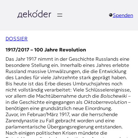
Zum
Inhalt
springen
Spenden
д
e
DOSSIER
k
1917/2017 – 100 Jahre Revolution
Das Jahr 1917 nimmt in der Geschichte Russlands eine
o
besondere Stellung ein. Innerhalb eines Jahres erlebte
Russland massive Umwälzungen, die die Entwicklung
d
des Landes für viele Jahrzehnte stark geprägt haben.
Bis heute ist das Erbe dieses Umbruchsjahres noch
e
nicht vollständig verarbeitet: Viele Schlüsselereignisse,
vor allem die Machtübernahme durch die
Bolschewiki
–
r
in die Geschichte eingegangen als
Oktoberrevolution
–
benötigen eine grundsätzlich neue Einordnung.
|
Zuvor, im Februar/März 1917, war die herrschende
Zarendynastie zu Fall gebracht worden und eine
D
parlamentarische Übergangsregierung entstanden.
Nach einigen politischen Krisen mündete die