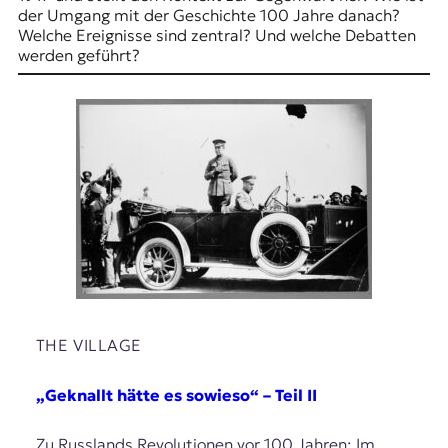
r
der Umgang mit der Geschichte 100 Jahre danach?
n
Welche Ereignisse sind zentral? Und welche Debatten
a
werden geführt?
l
i
s
m
u
s
u
n
d
M
e
d
i
e
n
THE VILLAGE
k
o
„Geknallt hätte es sowieso“ – Teil II
m
p
Zu Russlands Revolutionen vor 100 Jahren: Im
e