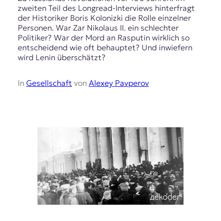
zweiten Teil des Longread-Interviews hinterfragt
t
der Historiker Boris Kolonizki die Rolle einzelner
e
Personen. War Zar Nikolaus II. ein schlechter
n
Politiker? War der Mord an Rasputin wirklich so
z
entscheidend wie oft behauptet? Und inwiefern
z
wird Lenin überschätzt?
u
O
s
In
Gesellschaft
von
Alexey Pavperov
t
e
u
r
o
p
a
.