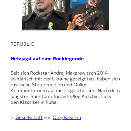
E
K
O
D
REPUBLIC
E
R
Hetzjagd auf eine Rocklegende
Seit sich Rockstar Andrej Makarewitsch 2014
W
solidarisch mit der Ukraine gezeigt hat, haben sich
i
russische Staatsmedien und Online-
s
Kommentatoren auf ihn eingeschossen. Nach dem
s
jüngsten Shitstorm fordert Oleg Kaschin: Lasst
e
den Klassiker in Ruhe!
n
,
J
In
Gesellschaft
von
Oleg Kaschin
o
u