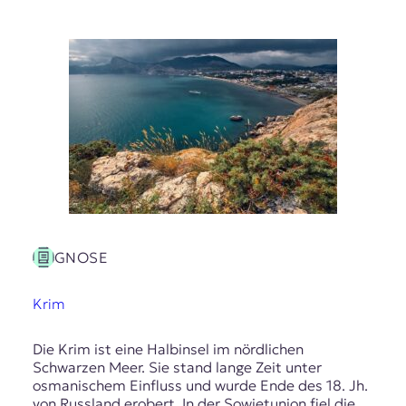
r
n
a
l
i
s
m
u
s
u
n
d
M
e
GNOSE
d
i
e
Krim
n
k
Die Krim ist eine Halbinsel im nördlichen
o
Schwarzen Meer. Sie stand lange Zeit unter
m
osmanischem Einfluss und wurde Ende des 18. Jh.
p
von Russland erobert. In der Sowjetunion fiel die
e