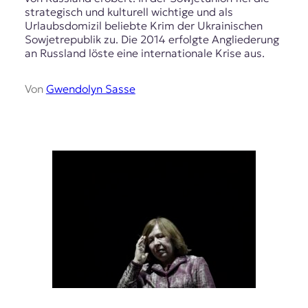
strategisch und kulturell wichtige und als
t
Urlaubsdomizil beliebte Krim der Ukrainischen
e
Sowjetrepublik zu. Die 2014 erfolgte Angliederung
n
an Russland löste eine internationale Krise aus.
z
z
u
Von
Gwendolyn Sasse
O
s
t
e
u
r
o
p
a
.