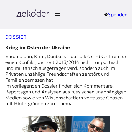
Zum
Inhalt
springen
Spenden
д
e
DOSSIER
k
Krieg im Osten der Ukraine
Euromaidan, Krim, Donbass – das alles sind Chiffren für
o
einen Konflikt, der seit 2013/2014 nicht nur politisch
und militärisch ausgetragen wird, sondern auch im
d
Privaten unzählige Freundschaften zerstört und
Familien zerrissen hat.
e
Im vorliegenden Dossier finden sich Kommentare,
Reportagen und Analysen aus russischen unabhängigen
r
Medien sowie von Wissenschaftlern verfasste Gnosen
mit Hintergründen zum Thema.
|
D