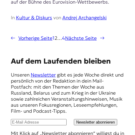
auf der Bühne des Eurovision-Wettbewerbs.
In
Kultur & Diskurs
von
Andrej Archangelski
←
Vorherige Seite
1
2
…
4
Nächste Seite
→
E
Auf dem Laufenden bleiben
m
Unseren
Newsletter
gibt es jede Woche direkt und
p
persönlich von der Redaktion in dein Mail-
f
Postfach: mit den Themen der Woche aus
Russland, Belarus und zum Krieg in der Ukraine
e
sowie zahlreichen Veranstaltungshinweisen, Musik
h
aus unseren Fokusregionen, Leseempfehlungen,
Film- und Podcast-Tipps.
l
u
Newsletter abonnieren
n
Mit Klick auf „Newsletter abonnieren“ willigst du in