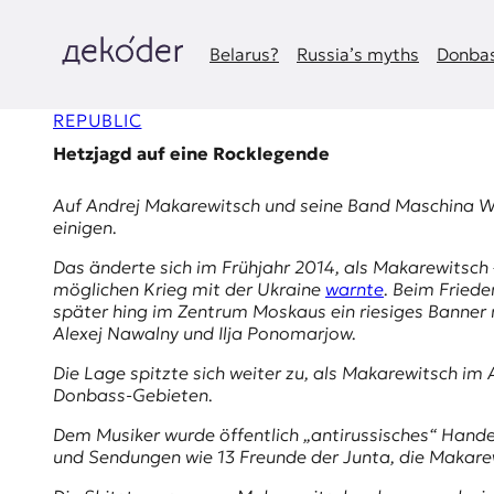
Zum
Inhalt
springen
Belarus?
Russia’s myths
Donbas
д
REPUBLIC
e
Hetzjagd auf eine Rocklegende
k
Auf Andrej Makarewitsch und seine Band
Maschina W
o
einigen.
d
Das änderte sich im Frühjahr 2014, als Makarewitsch
möglichen Krieg mit der Ukraine
warnte
. Beim Fried
e
später hing im Zentrum Moskaus ein riesiges Banner m
Alexej Nawalny und Ilja Ponomarjow.
r
Die Lage spitzte sich weiter zu, als Makarewitsch im
Donbass-Gebieten.
|
Dem Musiker wurde öffentlich „antirussisches“ Hande
D
und Sendungen wie
13 Freunde der Junta
, die Makare