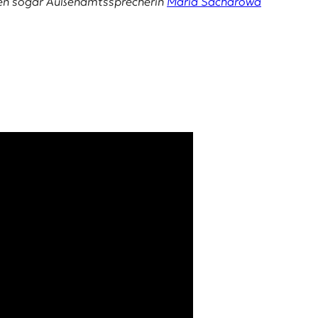
n den sogar Außenamtssprecherin
Maria Sacharowa