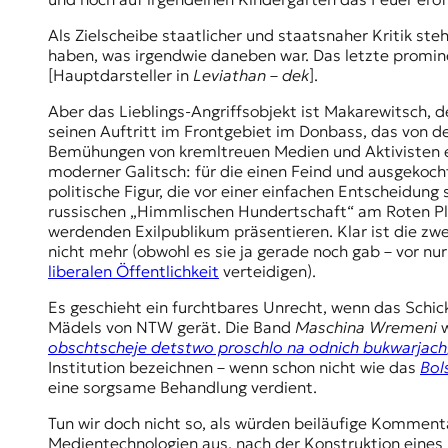
t
Als Zielscheibe staatlicher und staatsnaher Kritik ste
e
haben, was irgendwie daneben war. Das letzte promin
n
[Hauptdarsteller in
Leviathan
–
dek
].
z
z
Aber das Lieblings-Angriffsobjekt ist Makarewitsch, d
u
seinen Auftritt im Frontgebiet im Donbass, das von de
O
Bemühungen von kremltreuen Medien und Aktivisten ern
s
moderner Galitsch: für die einen Feind und ausgekocht
t
politische Figur, die vor einer einfachen Entscheid
e
russischen „
Himmlischen Hundertschaft
“ am Roten Pl
u
werdenden Exilpublikum präsentieren. Klar ist die zwei
r
nicht mehr (obwohl es sie ja gerade noch gab – vor n
o
liberalen Öffentlichkeit
verteidigen).
p
a
Es geschieht ein furchtbares Unrecht, wenn das Schic
.
Mädels von NTW gerät. Die Band
Maschina Wremeni
obschtscheje detstwo proschlo na odnich bukwarjach
Institution bezeichnen – wenn schon nicht wie das
Bol
eine sorgsame Behandlung verdient.
Tun wir doch nicht so, als würden beiläufige Kommen
Medientechnologien aus, nach der Konstruktion eines S