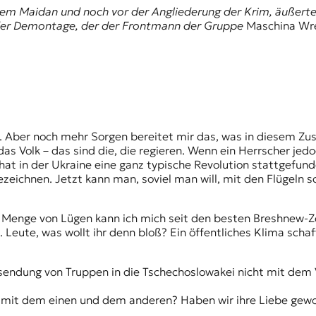
dem Maidan und noch vor der Angliederung der Krim, äußerte 
 der Demontage, der der Frontmann der Gruppe
Maschina Wr
e. Aber noch mehr Sorgen bereitet mir das, was in diesem Z
s Volk – das sind die, die regieren. Wenn ein Herrscher jedoc
 hat in der Ukraine eine ganz typische Revolution stattgefu
bezeichnen. Jetzt kann man, soviel man will, mit den Flügeln 
 Menge von Lügen kann ich mich seit den besten Breshnew-Zeit
. Leute, was wollt ihr denn bloß? Ein öffentliches Klima sch
sendung von Truppen in die Tschechoslowakei nicht mit dem 
st mit dem einen und dem anderen? Haben wir ihre Liebe ge