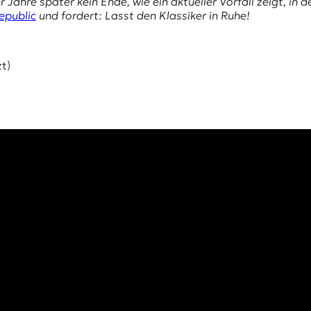
Jahre später kein Ende, wie ein aktueller Vorfall zeigt, i
epublic
und fordert: Lasst den Klassiker in Ruhe!
t)