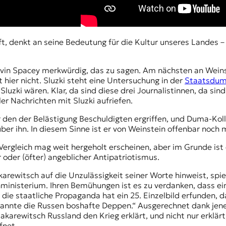
, denkt an seine Bedeutung für die Kultur unseres Landes – 
Kevin Spacey merkwürdig, das zu sagen. Am nächsten an Wein
ft hier nicht. Sluzki steht eine Untersuchung in der
Staatsdu
Sluzki wären. Klar, da sind diese drei Journalistinnen, da sin
ler Nachrichten mit Sluzki aufriefen.
 den der Belästigung Beschuldigten ergriffen, und Duma-Kolle
über ihn. In diesem Sinne ist er von Weinstein offenbar noch 
ergleich mag weit hergeholt erscheinen, aber im Grunde ist 
 oder (öfter) angeblicher Antipatriotismus.
arewitsch auf die Unzulässigkeit seiner Worte hinweist, spiele
nisterium. Ihren Bemühungen ist es zu verdanken, dass ein
, die staatliche Propaganda hat ein 25. Einzelbild erfunden
nnte die Russen boshafte Deppen.“ Ausgerechnet dank jenen, 
arewitsch Russland den Krieg erklärt, und nicht nur erklärt
ffnet.