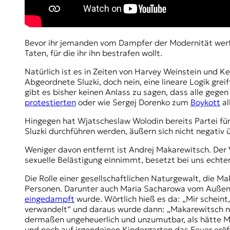
r
n
a
l
Bevor ihr jemanden vom Dampfer der Modernität werft
i
Taten, für die ihr ihn bestrafen wollt.
s
m
Natürlich ist es in Zeiten von Harvey Weinstein und 
u
Abgeordnete
Sluzki
, doch nein, eine lineare Logik grei
s
gibt es bisher keinen Anlass zu sagen, dass alle gegen 
u
protestierten
oder wie Sergej Dorenko zum
Boykott
al
n
d
Hingegen hat Wjatscheslaw Wolodin bereits Partei für
M
Sluzki durchführen werden, äußern sich nicht negativ 
e
d
Weniger davon entfernt ist Andrej Makarewitsch. Der V
i
sexuelle Belästigung einnimmt, besetzt bei uns echter
e
n
Die Rolle einer gesellschaftlichen Naturgewalt, die Mak
k
Personen. Darunter auch Maria Sacharowa vom Außenmi
o
eingedampft
wurde. Wörtlich hieß es da: „Mir scheint
m
verwandelt“ und daraus wurde dann: „Makarewitsch na
p
dermaßen ungeheuerlich und unzumutbar, als hätte Mak
e
und noch auf irgendeinen Kindergarten das Feuer erö