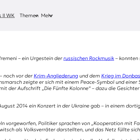
 II WK
Themen
Mehr
remeni
– ein Urgestein der
russischen Rockmusik
– konnten 
 – noch vor der
Krim-Angliederung
und dem
Krieg im Donba
ensmarsch zeigte er sich mit einem Peace-Symbol und einer S
it der Aufschrift „
Die Fünfte Kolonne
“ – dazu die Gesichte
 August 2014 ein Konzert in der Ukraine gab – in einem dor
ln vorgeworfen, Politiker sprachen von „Kooperation mit Fa
witsch als Volksverräter darstellten, und das Netz füllte 