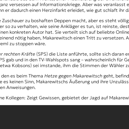
 ganz versessen auf Informationskriege. Aber was veranlasst
er dadurch einen Herzinfarkt erleidet, wie gut schlaft ihr d
e Zuschauer zu boshaften Deppen macht, aber es steht völlig
so zu verhalten, wie seine Ankläger es tun, ist reinste, dest
inen konkreten Autor hat. Sie verteilt sich auf beliebte Onlin
inend nötig haben, Makarewitsch einen Tritt zu versetzen. Ab
reml zu stoppen wäre.
r rechten Kräfte
(SPS) die Liste anführte, sollte sich dara
 gab und in den TV-Wahlspots sang – wahrscheinlich für Geld,
etwa Kobsons) sei imstande, ihm die Stimmen der Wähler zu
 um den es beim Thema
Hetze gegen Makarewitsch
geht, befind
e es keinen Sinn, Makarewitschs Äußerung und ihre Unzulässi
kten Anweisungen.
ne Kollegen: Zeigt Gewissen, gebietet der Jagd auf Makarewits