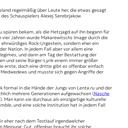
ussland regelmäßig über Leute her, die etwas gesagt
 des Schauspielers Alexej Serebrjakow
zu spüren bekam, als die Hetzjagd auf ihn begann für
von vier Jahren wurde Makarewitschs Image durch die
n ehrwürdiges Rock-Urgestein, sondern eher ein
er Nation. In jedem Fall aber vor allem eine
 Regimes, und dann am Tag der Bestattung der
hen und seine
Bürger-Lyrik
einem immer größer
e erste, doch eine dritte gibt es offenbar einfach
tri Medwedews und musste sich gegen Angriffe der
ik formal in die Hände der Jungs von
Lenta.ru
und der
ächlich mehrere Generationen aufgewachsen (
Nasche
“). Man kann sie durchaus als einzigartige kulturelle
emble
, und eine solche Institution hat in jedem Fall
ir eher nach dem Testlauf irgendwelcher
n Meinung. Gut, offenbar braucht ihr solche