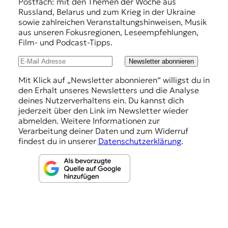
f
Postfach: mit den Themen der Woche aus
Russland, Belarus und zum Krieg in der Ukraine
e
sowie zahlreichen Veranstaltungshinweisen, Musik
h
aus unseren Fokusregionen, Leseempfehlungen,
Film- und Podcast-Tipps.
l
u
Newsletter abonnieren
n
Mit Klick auf „Newsletter abonnieren“ willigst du in
den Erhalt unseres Newsletters und die Analyse
g
deines Nutzerverhaltens ein. Du kannst dich
e
jederzeit über den Link im Newsletter wieder
abmelden. Weitere Informationen zur
n
Verarbeitung deiner Daten und zum Widerruf
findest du in unserer
Datenschutzerklärung
.