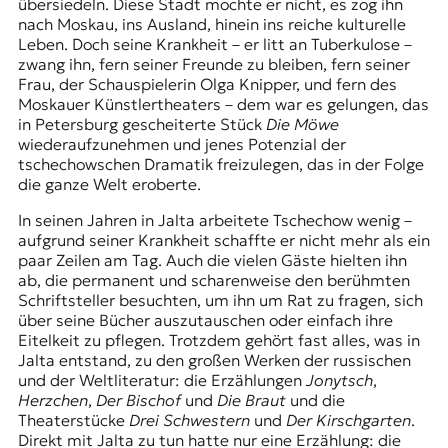
übersiedeln. Diese Stadt mochte er nicht, es zog ihn
nach Moskau, ins Ausland, hinein ins reiche kulturelle
Leben. Doch seine Krankheit – er litt an Tuberkulose –
zwang ihn, fern seiner Freunde zu bleiben, fern seiner
Frau, der Schauspielerin Olga Knipper, und fern des
Moskauer Künstlertheaters – dem war es gelungen, das
in Petersburg gescheiterte Stück
Die Möwe
wiederaufzunehmen und jenes Potenzial der
tschechowschen Dramatik freizulegen, das in der Folge
die ganze Welt eroberte.
In seinen Jahren in Jalta arbeitete Tschechow wenig –
aufgrund seiner Krankheit schaffte er nicht mehr als ein
paar Zeilen am Tag. Auch die vielen Gäste hielten ihn
ab, die permanent und scharenweise den berühmten
Schriftsteller besuchten, um ihn um Rat zu fragen, sich
über seine Bücher auszutauschen oder einfach ihre
Eitelkeit zu pflegen. Trotzdem gehört fast alles, was in
Jalta entstand, zu den großen Werken der russischen
und der Weltliteratur: die Erzählungen
Jonytsch
,
Herzchen
,
Der Bischof
und
Die Braut
und die
Theaterstücke
Drei Schwestern
und
Der Kirschgarten
.
Direkt mit Jalta zu tun hatte nur eine Erzählung: die