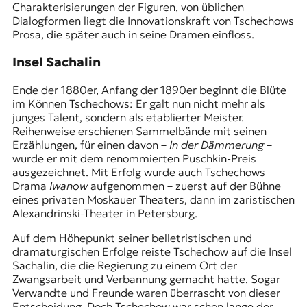
Charakterisierungen der Figuren, von üblichen
Dialogformen liegt die Innovationskraft von Tschechows
Prosa, die später auch in seine Dramen einfloss.
Insel Sachalin
Ende der 1880er, Anfang der 1890er beginnt die Blüte
im Können Tschechows: Er galt nun nicht mehr als
junges Talent, sondern als etablierter Meister.
Reihenweise erschienen Sammelbände mit seinen
Erzählungen, für einen davon –
In der Dämmerung
–
wurde er mit dem renommierten Puschkin-Preis
ausgezeichnet. Mit Erfolg wurde auch Tschechows
Drama
Iwanow
aufgenommen – zuerst auf der Bühne
eines privaten Moskauer Theaters, dann im zaristischen
Alexandrinski-Theater in Petersburg.
Auf dem Höhepunkt seiner belletristischen und
dramaturgischen Erfolge reiste Tschechow auf die Insel
Sachalin, die die Regierung zu einem Ort der
Zwangsarbeit und Verbannung gemacht hatte. Sogar
Verwandte und Freunde waren überrascht von dieser
Entscheidung. Doch Tschechow war schon lange der