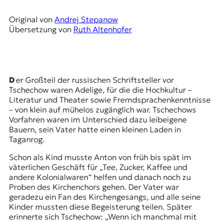
r
n
Original von
Andrej Stepanow
a
Übersetzung von
Ruth Altenhofer
l
i
s
m
u
Der Großteil der russischen Schriftsteller vor
s
Tschechow waren Adelige, für die die Hochkultur –
u
Literatur und Theater sowie Fremdsprachenkenntnisse
n
– von klein auf mühelos zugänglich war. Tschechows
d
Vorfahren waren im Unterschied dazu leibeigene
M
Bauern, sein Vater hatte einen kleinen Laden in
e
Taganrog.
d
i
Schon als Kind musste Anton von früh bis spät im
e
väterlichen Geschäft für „Tee, Zucker, Kaffee und
n
andere Kolonialwaren“ helfen und danach noch zu
k
Proben des Kirchenchors gehen. Der Vater war
o
geradezu ein Fan des Kirchengesangs, und alle seine
m
Kinder mussten diese Begeisterung teilen. Später
p
erinnerte sich Tschechow: „Wenn ich manchmal mit
e