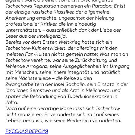
E
Tschechows Reputation bemerken ein Paradox: Er ist
K
der einzige russische Klassiker, der allgemeine
Anerkennung erreichte, ungeachtet der Meinung
O
professioneller Kritiker, die ihn eindeutig
unterschätzten, – ausschließlich dank der Liebe der
D
Leser aus der
Intelligenzija
.
Bereits vor dem Ersten Weltkrieg hatte sich ein
E
Tschechow-Kult entwickelt, der allerdings mit den
meisten Fan-Kulten nichts gemein hatte: Was man an
R
Tschechow verehrte, war seine Zurückhaltung und
fehlende Arroganz, seine Ausgeglichenheit im Umgang
mit Menschen, seine innere Integrität und natürlich
W
seine Nächstenliebe – die Reise zu den
i
Zwangsarbeitern der Insel Sachalin, sein Einsatz in der
s
ländlichen Semstwo und als Arzt in Melichowo, und
s
später die Behandlung von Tuberkulosekranken in
e
Jalta.
n
Doch auf eine derartige Ikone lässt sich Tschechow
,
nicht reduzieren: Er veränderte sich im Lauf seines
J
Lebens genauso, wie seine Werke sich veränderten.
o
u
РУССКАЯ ВЕРСИЯ