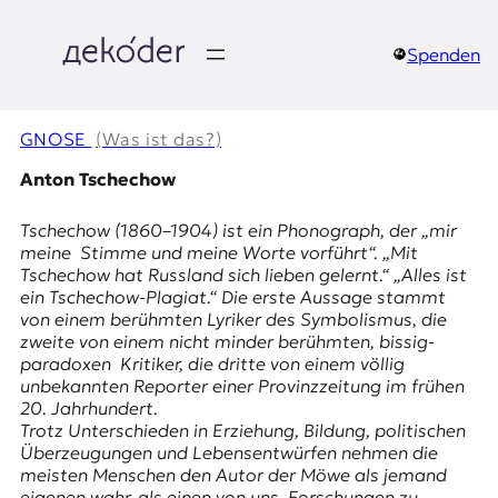
Zum
Inhalt
springen
Spenden
д
e
GNOSE
(Was ist das?)
k
Anton Tschechow
o
Tschechow (1860–1904) ist ein Phonograph, der „mir
meine Stimme und meine Worte vorführt“. „Mit
d
Tschechow hat Russland sich lieben gelernt.“ „Alles ist
ein Tschechow-Plagiat.“ Die erste Aussage stammt
e
von einem berühmten Lyriker des Symbolismus, die
zweite von einem nicht minder berühmten, bissig-
r
paradoxen Kritiker, die dritte von einem völlig
unbekannten Reporter einer Provinzzeitung im frühen
|
20. Jahrhundert.
Trotz Unterschieden in Erziehung, Bildung, politischen
D
Überzeugungen und Lebensentwürfen nehmen die
meisten Menschen den Autor der
Möwe
als jemand
eigenen wahr, als einen von uns. Forschungen zu