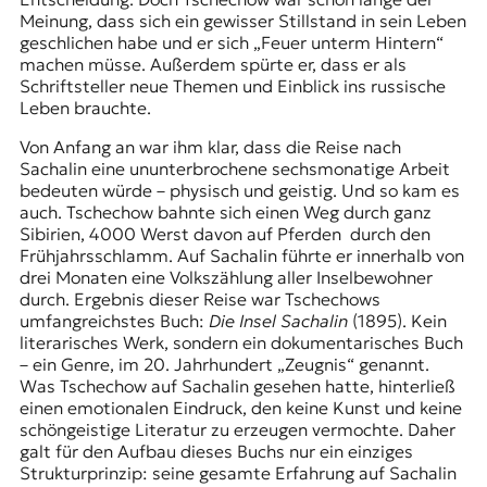
Meinung, dass sich ein gewisser Stillstand in sein Leben
geschlichen habe und er sich „Feuer unterm Hintern“
machen müsse. Außerdem spürte er, dass er als
Schriftsteller neue Themen und Einblick ins russische
Leben brauchte.
Von Anfang an war ihm klar, dass die Reise nach
Sachalin eine ununterbrochene sechsmonatige Arbeit
bedeuten würde – physisch und geistig. Und so kam es
auch. Tschechow bahnte sich einen Weg durch ganz
Sibirien, 4000 Werst davon auf Pferden durch den
Frühjahrsschlamm. Auf Sachalin führte er innerhalb von
drei Monaten eine Volkszählung aller Inselbewohner
durch. Ergebnis dieser Reise war Tschechows
umfangreichstes Buch:
Die Insel Sachalin
(1895). Kein
literarisches Werk, sondern ein dokumentarisches Buch
– ein Genre, im 20. Jahrhundert „Zeugnis“ genannt.
Was Tschechow auf Sachalin gesehen hatte, hinterließ
einen emotionalen Eindruck, den keine Kunst und keine
schöngeistige Literatur zu erzeugen vermochte. Daher
galt für den Aufbau dieses Buchs nur ein einziges
Strukturprinzip: seine gesamte Erfahrung auf Sachalin