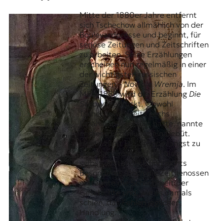
Mitte der 1880er Jahre entfernt
sich Tschechow allmählich von der
Boulevardpresse und beginnt, für
seriöse Zeitungen und Zeitschriften
zu arbeiten. Seine Erzählungen
erscheinen nun regelmäßig in einer
der wichtigsten russischen
Zeitungen –
Nowoje Wremja
. Im
März 1888 wird die Erzählung
Die
Steppe
gedruckt. Obwohl
Tschechow bereits sechs
Erzählbände gefüllt hatte, nannte
er diese Erzählung sein Debüt.
Heute zählt
Die Steppe
längst zu
den Klassikern und gilt als
selbstverständlich und nichts
Besonderes. Doch die Zeitgenossen
erstaunte die Schlichtheit der
Geschichte und, wie es damals
schien, das Fehlen jeglicher
Handlung.