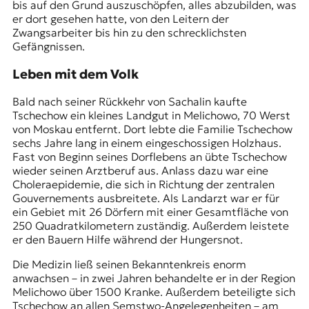
bis auf den Grund auszuschöpfen, alles abzubilden, was
er dort gesehen hatte, von den Leitern der
Zwangsarbeiter bis hin zu den schrecklichsten
Gefängnissen.
Leben mit dem Volk
Bald nach seiner Rückkehr von Sachalin kaufte
Tschechow ein kleines Landgut in Melichowo, 70 Werst
von Moskau entfernt. Dort lebte die Familie Tschechow
sechs Jahre lang in einem eingeschossigen Holzhaus.
Fast von Beginn seines Dorflebens an übte Tschechow
wieder seinen Arztberuf aus. Anlass dazu war eine
Choleraepidemie, die sich in Richtung der zentralen
Gouvernements ausbreitete. Als Landarzt war er für
ein Gebiet mit 26 Dörfern mit einer Gesamtfläche von
250 Quadratkilometern zuständig. Außerdem leistete
er den Bauern Hilfe während der Hungersnot.
Die Medizin ließ seinen Bekanntenkreis enorm
anwachsen – in zwei Jahren behandelte er in der Region
Melichowo über 1500 Kranke. Außerdem beteiligte sich
Tschechow an allen Semstwo-Angelegenheiten – am