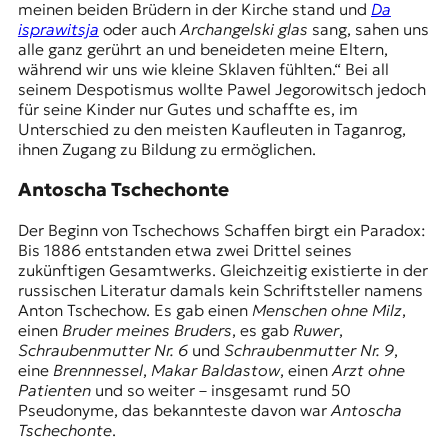
meinen beiden Brüdern in der Kirche stand und
Da
t
isprawitsja
oder auch
Archangelski glas
sang, sahen uns
e
alle ganz gerührt an und beneideten meine Eltern,
n
während wir uns wie kleine Sklaven fühlten.“ Bei all
z
seinem Despotismus wollte Pawel Jegorowitsch jedoch
z
für seine Kinder nur Gutes und schaffte es, im
u
Unterschied zu den meisten Kaufleuten in Taganrog,
O
ihnen Zugang zu Bildung zu ermöglichen.
s
t
Antoscha Tschechonte
e
u
Der Beginn von Tschechows Schaffen birgt ein Paradox:
r
Bis 1886 entstanden etwa zwei Drittel seines
o
zukünftigen Gesamtwerks. Gleichzeitig existierte in der
p
russischen Literatur damals kein Schriftsteller namens
a
Anton Tschechow. Es gab einen
Menschen ohne Milz
,
.
einen
Bruder meines Bruders
, es gab
Ruwer
,
Schraubenmutter Nr. 6
und
Schraubenmutter Nr. 9
,
eine
Brennnessel
,
Makar Baldastow
, einen
Arzt ohne
Patienten
und so weiter – insgesamt rund 50
Pseudonyme, das bekannteste davon war
Antoscha
Tschechonte
.