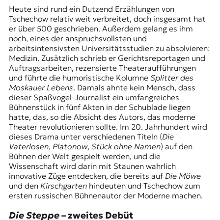
Heute sind rund ein Dutzend Erzählungen von
Tschechow relativ weit verbreitet, doch insgesamt hat
er über 500 geschrieben. Außerdem gelang es ihm
noch, eines der anspruchsvollsten und
arbeitsintensivsten Universitätsstudien zu absolvieren:
Medizin. Zusätzlich schrieb er Gerichtsreportagen und
Auftragsarbeiten, rezensierte Theateraufführungen
und führte die humoristische Kolumne
Splitter des
Moskauer Lebens
. Damals ahnte kein Mensch, dass
dieser Spaßvogel-Journalist ein umfangreiches
Bühnenstück in fünf Akten in der Schublade liegen
hatte, das, so die Absicht des Autors, das moderne
Theater revolutionieren sollte. Im 20. Jahrhundert wird
dieses Drama unter verschiedenen Titeln (
Die
Vaterlosen
,
Platonow
,
Stück ohne Namen
) auf den
Bühnen der Welt gespielt werden, und die
Wissenschaft wird darin mit Staunen wahrlich
innovative Züge entdecken, die bereits auf
Die Möwe
und den
Kirschgarten
hindeuten und Tschechow zum
ersten russischen Bühnenautor der Moderne machen.
Die Steppe
– zweites Debüt