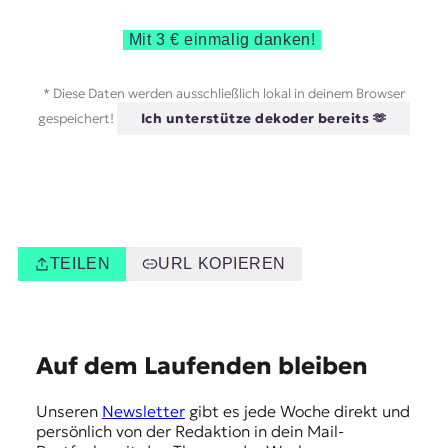
Mit 3 € einmalig danken!
* Diese Daten werden ausschließlich lokal in deinem Browser
gespeichert!
Ich unterstütze dekoder bereits 🫶
TEILEN
URL KOPIEREN
E
Auf dem Laufenden bleiben
m
Unseren
Newsletter
gibt es jede Woche direkt und
p
persönlich von der Redaktion in dein Mail-