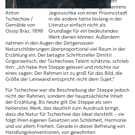
Eine Geschichte über die Fahrt
eines neunjährigen Jungen namens
Anton
Jegoruschka von einer Provinzstadt
Tschechow /
in die andere hätte bislang in der
Gemälde von
Literatur einfach nicht als
Ossip Braz, 1898
Grundlage für ein bedeutendes
Werk dienen können. Außerdem
nahmen in den Augen der Zeitgenossen
Naturschilderungen überproportional viel Raum in der
Erzählung ein. Der betagte Schriftsteller Dimitri
Grigorowitsch, der Tschechows Talent schätzte, schrieb
ihm: „Ich habe Ihre Steppe gelesen und möchte nur
eines sagen: Der Rahmen ist zu groß für das Bild, die
Größe der Leinwand entspricht nicht dem Sujet.“
Für Tschechow war die Beschreibung der Steppe jedoch
nicht der Rahmen, sondern der hauptsächliche Inhalt
der Erzählung. Bis heute gilt
Die Steppe
als sein
heiterstes Werk, das deutlich zum Ausdruck bringt,
dass die Natur für Tschechow das Ideal darstellt – sie
folgt ihren eigenen Gesetzen von Schönheit, Harmonie
und vor allem Freiheit. Gerade in dieser Befreiung von
Handlungskonventionen, von gewohnten