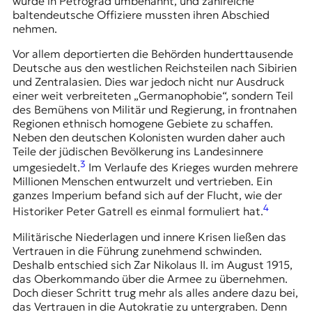
wurde in
Petrograd
umbenannt, und zahlreiche
baltendeutsche Offiziere mussten ihren Abschied
nehmen.
Vor allem deportierten die Behörden hunderttausende
Deutsche aus den westlichen Reichsteilen nach Sibirien
und Zentralasien. Dies war jedoch nicht nur Ausdruck
einer weit verbreiteten „Germanophobie“, sondern Teil
des Bemühens von Militär und Regierung, in frontnahen
Regionen ethnisch homogene Gebiete zu schaffen.
Neben den deutschen Kolonisten wurden daher auch
Teile der jüdischen Bevölkerung ins Landesinnere
3
umgesiedelt.
Im Verlaufe des Krieges wurden mehrere
Millionen Menschen entwurzelt und vertrieben. Ein
ganzes Imperium befand sich auf der Flucht, wie der
4
Historiker Peter Gatrell es einmal formuliert hat.
Militärische Niederlagen und innere Krisen ließen das
Vertrauen in die Führung zunehmend schwinden.
Deshalb entschied sich Zar Nikolaus II. im August 1915,
das Oberkommando über die Armee zu übernehmen.
Doch dieser Schritt trug mehr als alles andere dazu bei,
das Vertrauen in die Autokratie zu untergraben. Denn