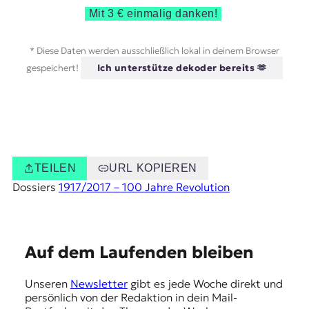
Mit 3 € einmalig danken!
* Diese Daten werden ausschließlich lokal in deinem Browser
gespeichert!
Ich unterstütze dekoder bereits 🫶
TEILEN
URL KOPIEREN
Dossiers
1917/2017 – 100 Jahre Revolution
E
Auf dem Laufenden bleiben
m
Unseren
Newsletter
gibt es jede Woche direkt und
p
persönlich von der Redaktion in dein Mail-