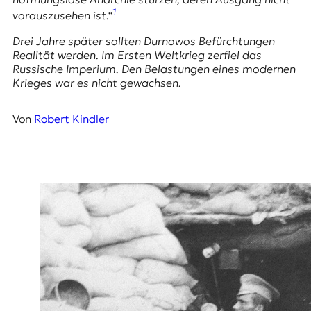
E
1
vorauszusehen ist.“
K
Drei Jahre später sollten Durnowos Befürchtungen
O
Realität werden. Im Ersten Weltkrieg zerfiel das
Russische Imperium. Den Belastungen eines modernen
D
Krieges war es nicht gewachsen.
E
Von
Robert Kindler
R
W
i
s
s
e
n
,
J
o
u