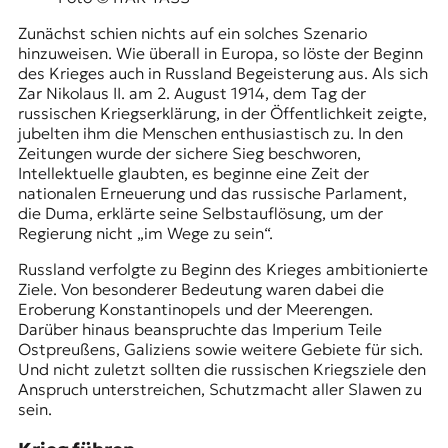
t
Zunächst schien nichts auf ein solches Szenario
e
hinzuweisen. Wie überall in Europa, so löste der Beginn
n
des Krieges auch in Russland Begeisterung aus. Als sich
z
Zar Nikolaus II. am 2. August 1914, dem Tag der
z
russischen Kriegserklärung, in der Öffentlichkeit zeigte,
u
jubelten ihm die Menschen enthusiastisch zu. In den
O
Zeitungen wurde der sichere Sieg beschworen,
s
Intellektuelle glaubten, es beginne eine Zeit der
t
nationalen Erneuerung und das russische Parlament,
e
die
Duma
, erklärte seine Selbstauflösung, um der
u
Regierung nicht „im Wege zu sein“.
r
o
Russland verfolgte zu Beginn des Krieges ambitionierte
p
Ziele. Von besonderer Bedeutung waren dabei die
a
Eroberung Konstantinopels und der Meerengen.
.
Darüber hinaus beanspruchte das Imperium Teile
Ostpreußens, Galiziens sowie weitere Gebiete für sich.
Und nicht zuletzt sollten die russischen Kriegsziele den
Anspruch unterstreichen, Schutzmacht aller Slawen zu
sein.