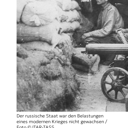
r
n
a
l
i
s
m
u
s
u
n
d
M
e
d
i
e
n
k
o
m
Der russische Staat war den Belastungen
p
eines modernen Krieges nicht gewachsen /
e
Foto © ITAR-TASS