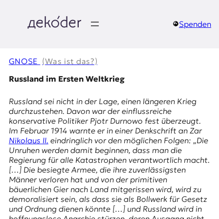
Zum
Inhalt
springen
Spenden
д
e
GNOSE
(Was ist das?)
k
Russland im Ersten Weltkrieg
o
Russland sei nicht in der Lage, einen längeren Krieg
durchzustehen. Davon war der einflussreiche
d
konservative Politiker
Pjotr Durnowo
fest überzeugt.
Im Februar 1914 warnte er in einer Denkschrift an Zar
e
Nikolaus II.
eindringlich vor den möglichen Folgen: „Die
Unruhen werden damit beginnen, dass man die
r
Regierung für alle Katastrophen verantwortlich macht.
[…] Die besiegte Armee, die ihre zuverlässigsten
|
Männer verloren hat und von der primitiven
bäuerlichen Gier nach Land mitgerissen wird, wird zu
D
demoralisiert sein, als dass sie als Bollwerk für Gesetz
und Ordnung dienen könnte […] und Russland wird in
hoffnungslose Anarchie stürzen, deren Ausgang nicht