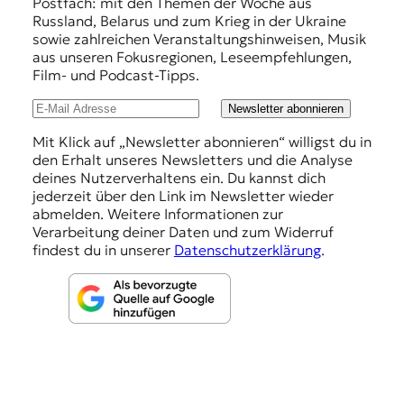
f
Postfach: mit den Themen der Woche aus
Russland, Belarus und zum Krieg in der Ukraine
e
sowie zahlreichen Veranstaltungshinweisen, Musik
h
aus unseren Fokusregionen, Leseempfehlungen,
Film- und Podcast-Tipps.
l
u
Newsletter abonnieren
n
Mit Klick auf „Newsletter abonnieren“ willigst du in
den Erhalt unseres Newsletters und die Analyse
g
deines Nutzerverhaltens ein. Du kannst dich
e
jederzeit über den Link im Newsletter wieder
abmelden. Weitere Informationen zur
n
Verarbeitung deiner Daten und zum Widerruf
findest du in unserer
Datenschutzerklärung
.