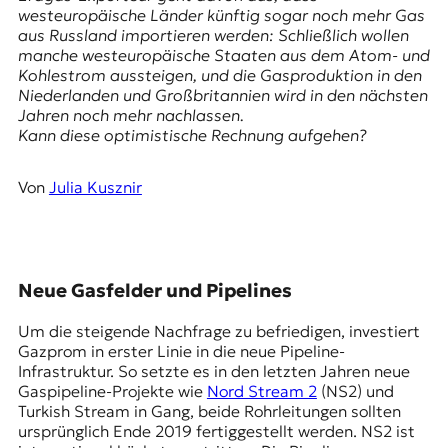
E
westeuropäische Länder künftig sogar noch mehr Gas
K
aus Russland importieren werden: Schließlich wollen
manche westeuropäische Staaten aus dem Atom- und
O
Kohlestrom aussteigen, und die Gasproduktion in den
Niederlanden und Großbritannien wird in den nächsten
D
Jahren noch mehr nachlassen.
Kann diese optimistische Rechnung aufgehen?
E
Von
Julia Kusznir
R
W
i
Neue Gasfelder und Pipelines
s
s
Um die steigende Nachfrage zu befriedigen, investiert
e
Gazprom in erster Linie in die neue Pipeline-
n
Infrastruktur. So setzte es in den letzten Jahren neue
,
Gaspipeline-Projekte wie
Nord Stream 2
(NS2) und
J
Turkish Stream in Gang, beide Rohrleitungen sollten
o
ursprünglich Ende 2019 fertiggestellt werden. NS2 ist
u