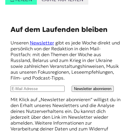
E
Auf dem Laufenden bleiben
m
Unseren
Newsletter
gibt es jede Woche direkt und
p
persönlich von der Redaktion in dein Mail-
f
Postfach: mit den Themen der Woche aus
Russland, Belarus und zum Krieg in der Ukraine
e
sowie zahlreichen Veranstaltungshinweisen, Musik
h
aus unseren Fokusregionen, Leseempfehlungen,
Film- und Podcast-Tipps.
l
u
Newsletter abonnieren
n
Mit Klick auf „Newsletter abonnieren“ willigst du in
den Erhalt unseres Newsletters und die Analyse
g
deines Nutzerverhaltens ein. Du kannst dich
e
jederzeit über den Link im Newsletter wieder
abmelden. Weitere Informationen zur
n
Verarbeitung deiner Daten und zum Widerruf