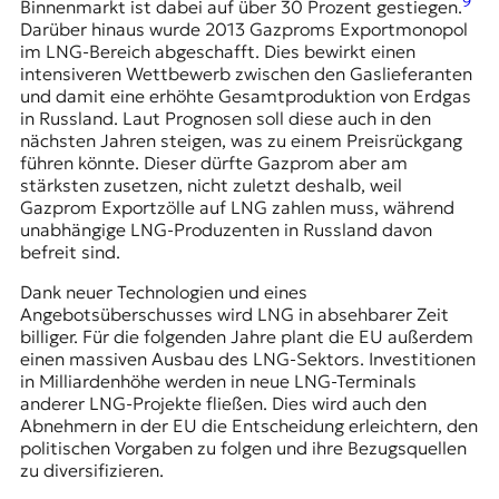
9
Binnenmarkt ist dabei auf über 30 Prozent gestiegen.
Darüber hinaus wurde 2013 Gazproms Exportmonopol
im LNG-Bereich abgeschafft. Dies bewirkt einen
intensiveren Wettbewerb zwischen den Gaslieferanten
und damit eine erhöhte Gesamtproduktion von Erdgas
in Russland. Laut Prognosen soll diese auch in den
nächsten Jahren steigen, was zu einem Preisrückgang
führen könnte. Dieser dürfte Gazprom aber am
stärksten zusetzen, nicht zuletzt deshalb, weil
Gazprom Exportzölle auf LNG zahlen muss, während
unabhängige LNG-Produzenten in Russland davon
befreit sind.
Dank neuer Technologien und eines
Angebotsüberschusses wird LNG in absehbarer Zeit
billiger. Für die folgenden Jahre plant die EU außerdem
einen massiven Ausbau des LNG-Sektors. Investitionen
in Milliardenhöhe werden in neue LNG-Terminals
anderer LNG-Projekte fließen. Dies wird auch den
Abnehmern in der EU die Entscheidung erleichtern, den
politischen Vorgaben zu folgen und ihre Bezugsquellen
zu diversifizieren.