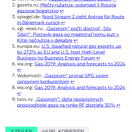
gazeta.ru:
Mečty rušatsja: poterjaet li Rossija
gazovoe bogatstvo
↩︎
spiegel.de:
Nord Stream 2 zieht Antrag für Route
in Dänemark zurück
↩︎
vgl. news.ru:
„Gazprom“ počti dostroil „Silu
Sibiri“: Postavki gaza po magistral’nomu puti v
Kitaj načnutsja v dekabre
↩︎
europa.eu:
U.S. liquefied natural gas exports up
by 272% as EU and U.S. host High-Level
Business-to-Business Energy Forum
↩︎
iea.org:
Gas 2019: Analysis and forecasts to 2024
↩︎
Vedomosti:
„Gazprom“ priznal SPG svoim
osnovnym konkurentom
↩︎
iea.org:
Gas 2019. Analysis and forecasts to 2024
↩︎
tass.ru:
„Gazprom“: dolja nezavisimych
proizvoditelej gaza na rynke RF dostigla 30%
↩︎
TEILEN
URL KOPIEREN