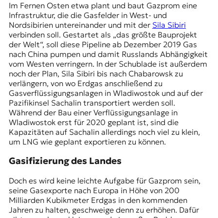
Im Fernen Osten etwa plant und baut Gazprom eine
Infrastruktur, die die Gasfelder in West- und
Nordsibirien untereinander und mit der
Sila Sibiri
verbinden soll. Gestartet als „das größte Bauprojekt
der Welt“, soll diese Pipeline ab Dezember 2019 Gas
nach China pumpen und damit Russlands Abhängigkeit
vom Westen verringern. In der Schublade ist außerdem
noch der Plan, Sila Sibiri bis nach Chabarowsk zu
verlängern, von wo Erdgas anschließend zu
Gasverflüssigungsanlagen in
Wladiwostok
und auf der
Pazifikinsel Sachalin transportiert werden soll.
Während der Bau einer Verflüssigungsanlage in
Wladiwostok erst für 2020 geplant ist, sind die
Kapazitäten auf Sachalin allerdings noch viel zu klein,
um LNG wie geplant exportieren zu können.
Gasifizierung des Landes
Doch es wird keine leichte Aufgabe für Gazprom sein,
seine Gasexporte nach Europa in Höhe von 200
Milliarden Kubikmeter Erdgas in den kommenden
Jahren zu halten, geschweige denn zu erhöhen. Dafür