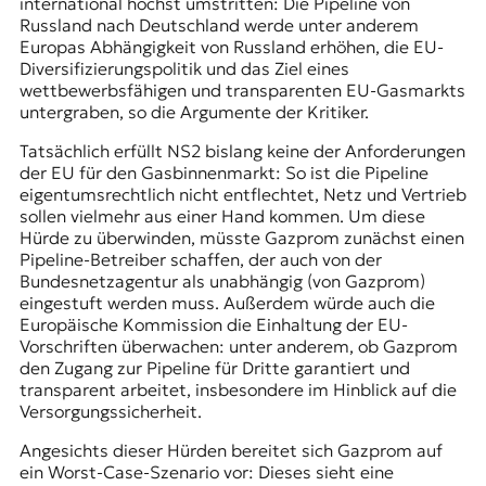
international höchst umstritten: Die Pipeline von
r
Russland nach Deutschland werde unter anderem
n
Europas Abhängigkeit von Russland erhöhen, die EU-
a
Diversifizierungspolitik und das Ziel eines
l
wettbewerbsfähigen und transparenten EU-Gasmarkts
i
untergraben, so die Argumente der Kritiker.
s
m
Tatsächlich erfüllt NS2 bislang keine der Anforderungen
u
der EU für den Gasbinnenmarkt: So ist die Pipeline
s
eigentumsrechtlich nicht entflechtet, Netz und Vertrieb
u
sollen vielmehr aus einer Hand kommen. Um diese
n
Hürde zu überwinden, müsste Gazprom zunächst einen
d
Pipeline-Betreiber schaffen, der auch von der
M
Bundesnetzagentur als unabhängig (von Gazprom)
e
eingestuft werden muss. Außerdem würde auch die
d
Europäische Kommission die Einhaltung der EU-
i
Vorschriften überwachen: unter anderem, ob Gazprom
e
den Zugang zur Pipeline für Dritte garantiert und
n
transparent arbeitet, insbesondere im Hinblick auf die
k
Versorgungssicherheit.
o
m
Angesichts dieser Hürden bereitet sich Gazprom auf
p
ein Worst-Case-Szenario vor: Dieses sieht eine
e