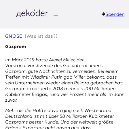
Zum
Inhalt
springen
Spenden
д
e
GNOSE
(Was ist das?)
k
Gazprom
o
Im März 2019 hatte Alexej Miller, der
Vorstandsvorsitzende des Gasunternehmens
d
Gazprom, gute Nachrichten zu vermelden. Bei einem
Treffen mit Wladimir Putin gab Miller bekannt, dass
e
sein Unternehmen wieder einen Rekord gebrochen hat:
Gazprom exportierte 2018 mehr als 200 Milliarden
r
Kubikmeter Erdgas, rund vier Prozent mehr als im Jahr
zuvor.
|
Mehr als die Hälfte davon ging nach Westeuropa.
D
Deutschland ist mit über 58 Milliarden Kubikmeter
Gazproms bester Kunde. Und der weltweit größte
Erdgas-Exporteur geht davon aus, dass