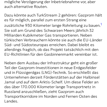
mögliche Verzögerung der Inbetriebnahme vor, aber
t
auch alternative Routen.
e
n
Dazu könnte auch TurkStream 2 gehören: Gazprom hält
z
es für möglich, parallel zum ersten Strang eine
z
1
zusätzliche 930 Kilometer lange Rohrleitung zu bauen.
u
Sie soll am Grund des Schwarzen Meers jährlich 32
O
Milliarden Kubikmeter Gas transportieren. Neben
s
türkischen Verbrauchern könnte sie auch die EU-Länder
t
Süd- und Südosteuropas erreichen. Dabei bleibt es
e
allerdings fraglich, ob das Projekt tatsächlich mit den
u
EU-Richtlinien für den Gasbinnenmarkt vereinbar ist.
r
o
Neben dem Ausbau der Infrastruktur geht ein großer
p
Teil der Gazprom-Investitionen in neue Erdgasfelder
a
und in Flüssigerdgas (LNG)-Technik. So erschließt das
.
Unternehmen derzeit Förderstätten auf der Halbinsel
Jamal und auf dem Arktis-Schelf. Um diese Felder an
das über 170.000 Kilometer lange Transportnetz in
Russland anzuschließen, zieht Gazprom auch
Transportkorridore im Norden und Fernen Osten des
Landes.