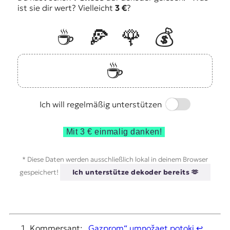
ist sie dir wert? Vielleicht
3 €
?
☕️
🍕
🌹
💰
☕️
Switch
Ich will regelmäßig unterstützen
Mit 3 € einmalig danken!
* Diese Daten werden ausschließlich lokal in deinem Browser
gespeichert!
Ich unterstütze dekoder bereits 🫶
Kommersant:
„Gazprom“ umnožaet potoki
↩︎