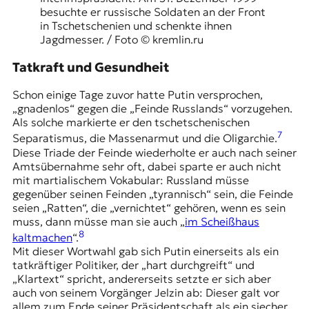
besuchte er russische Soldaten an der Front
in Tschetschenien und schenkte ihnen
Jagdmesser. / Foto © kremlin.ru
Tatkraft und Gesundheit
Schon einige Tage zuvor hatte Putin versprochen,
„gnadenlos“ gegen die „Feinde Russlands“ vorzugehen.
Als solche markierte er den tschetschenischen
7
Separatismus, die Massenarmut und die Oligarchie.
Diese Triade der Feinde wiederholte er auch nach seiner
Amtsübernahme sehr oft, dabei sparte er auch nicht
mit martialischem Vokabular: Russland müsse
gegenüber seinen Feinden „tyrannisch“ sein, die Feinde
seien „Ratten“, die „vernichtet“ gehören, wenn es sein
muss, dann müsse man sie auch „
im Scheißhaus
8
kaltmachen
“.
Mit dieser Wortwahl gab sich Putin einerseits als ein
tatkräftiger Politiker, der „hart durchgreift“ und
„Klartext“ spricht, andererseits setzte er sich aber
auch von seinem Vorgänger
Jelzin
ab: Dieser galt vor
allem zum Ende seiner Präsidentschaft als ein siecher