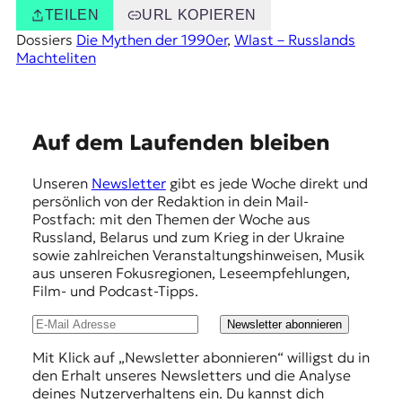
TEILEN
URL KOPIEREN
Dossiers
Die Mythen der 1990er
, 
Wlast – Russlands
Machteliten
E
Auf dem Laufenden bleiben
m
Unseren
Newsletter
gibt es jede Woche direkt und
p
persönlich von der Redaktion in dein Mail-
f
Postfach: mit den Themen der Woche aus
Russland, Belarus und zum Krieg in der Ukraine
e
sowie zahlreichen Veranstaltungshinweisen, Musik
h
aus unseren Fokusregionen, Leseempfehlungen,
Film- und Podcast-Tipps.
l
u
Newsletter abonnieren
n
Mit Klick auf „Newsletter abonnieren“ willigst du in
den Erhalt unseres Newsletters und die Analyse
g
deines Nutzerverhaltens ein. Du kannst dich