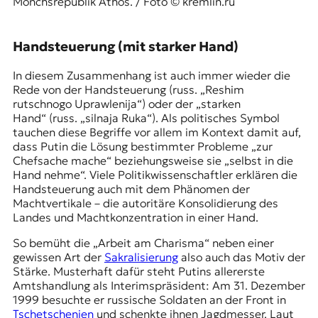
Mönchsrepublik Athos. / Foto © kremlin.ru
Handsteuerung (mit starker Hand)
In diesem Zusammenhang ist auch immer wieder die
Rede von der Handsteuerung (russ. „Reshim
rutschnogo Uprawlenija“) oder der „starken
Hand“ (russ. „silnaja Ruka“). Als politisches Symbol
tauchen diese Begriffe vor allem im Kontext damit auf,
dass Putin die Lösung bestimmter Probleme „zur
Chefsache mache“ beziehungsweise sie „selbst in die
Hand nehme“. Viele Politikwissenschaftler erklären die
Handsteuerung auch mit dem Phänomen der
Machtvertikale – die autoritäre Konsolidierung des
Landes und Machtkonzentration in einer Hand.
So bemüht die „Arbeit am Charisma“ neben einer
gewissen Art der
Sakralisierung
also auch das Motiv der
Stärke. Musterhaft dafür steht Putins allererste
Amtshandlung als Interimspräsident: Am 31. Dezember
1999 besuchte er russische Soldaten an der
Front
in
Tschetschenien
und schenkte ihnen Jagdmesser. Laut