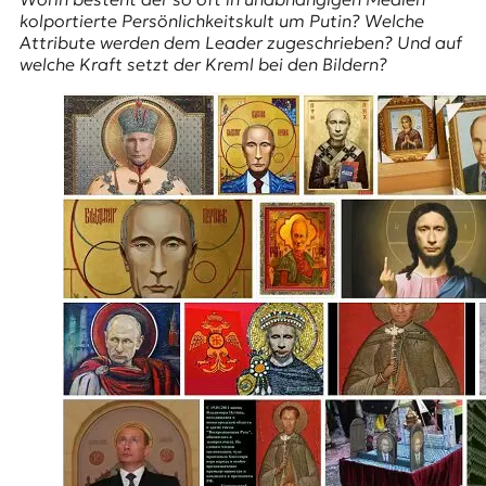
E
kolportierte Persönlichkeitskult um Putin? Welche
K
Attribute werden dem Leader zugeschrieben? Und auf
welche Kraft setzt der Kreml bei den Bildern?
O
D
E
R
W
i
s
s
e
n
,
J
o
u