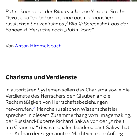
r
n
Putin-Ikonen aus der Bildersuche von
Yandex
. Solche
a
Devotionalien bekommt man auch in manchen
l
russischen Souvenirshops / Bild © Screenshot aus der
i
Yandex-Bildersuche nach „Putin Ikona“
s
m
u
Von
Anton Himmelspach
s
u
n
d
M
Charisma und Verdienste
e
d
In autoritären Systemen sollen das Charisma sowie die
i
Verdienste des Herrschers den Glauben an die
e
Rechtmäßigkeit von Herrschaftsbeziehungen
n
2
hervorrufen.
Manche russischen Wissenschaftler
k
sprechen in diesem Zusammenhang vom Imagemaking,
o
der Russland-Experte Richard Sakwa von der „Arbeit
m
am Charisma“ des nationalen Leaders. Laut Sakwa hat
p
der Aufbau der sogenannten
Machtvertikale
Anfang
e