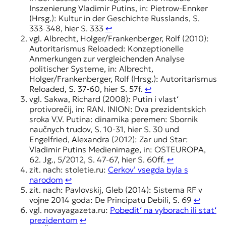
Inszenierung Vladimir Putins, in: Pietrow-Ennker
(Hrsg.): Kultur in der Geschichte Russlands, S.
333-348, hier S. 333
↩︎
vgl. Albrecht, Holger/Frankenberger, Rolf (2010):
Autoritarismus Reloaded: Konzeptionelle
Anmerkungen zur vergleichenden Analyse
politischer Systeme, in: Albrecht,
Holger/Frankenberger, Rolf (Hrsg.): Autoritarismus
Reloaded, S. 37-60, hier S. 57f.
↩︎
vgl. Sakwa, Richard (2008): Putin i vlast‘
protivorečij, in: RAN. INION: Dva prezidentskich
sroka V.V. Putina: dinamika peremen: Sbornik
naučnych trudov, S. 10-31, hier S. 30 und
Engelfried, Alexandra (2012): Zar und Star:
Vladimir Putins Medienimage, in: OSTEUROPA,
62. Jg., 5/2012, S. 47-67, hier S. 60ff.
↩︎
zit. nach: stoletie.ru:
Cerkov’ vsegda byla s
narodom
↩︎
zit. nach: Pavlovskij, Gleb (2014): Sistema RF v
vojne 2014 goda: De Principatu Debili, S. 69
↩︎
vgl. novayagazeta.ru:
Pobedit‘ na vyborach ili stat‘
prezidentom
↩︎