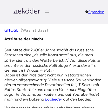
Zum
Inhalt
springen
Spenden
д
e
GNOSE
(Was ist das?)
k
Attribute der Macht
o
Seit Mitte der 2000er Jahre strahlt das russische
Fernsehen eine „visuelle Konstante“ aus, die man
d
1
„öfter sieht als den Wetterbericht“.
Auf diese Pointe
brachte es der russische Politologe Alexander Elin.
e
Gemeint ist Wladimir Putin.
Dabei ist der Präsident nicht nur in staatsnahen
r
Medien allgegenwärtig: Viele russische Souvenirläden
bieten entsprechende Devotionalien feil, T-Shirts mit
|
Putins Konterfei kann man an Moskauer Flughäfen
sogar im Automaten kaufen, und auf
YouTube
findet
D
man rund ein Dutzend
Loblieder
auf den
Leader
.
Worin besteht der so oft in unabhängigen Medien