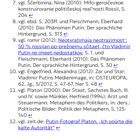
vgl. Ščerbinina, Nina (2010): Mifo-geroičeskoe
konstruirovanie političeskoj real’nosti Rossii, S.
204
↩︎
vgl. ebd. S. 203ff. und Fleischmann, Eberhard
(2010): Das Phänomen Putin. Der sprachliche
Hintergrund, S. 313
↩︎
vgl. romir (2012):
Neotvratimaja neotrazimost‘:
50 % rossijan po-prežnemu sčitaet, čto Vladimir
Putin ne imeet nedostatkov
, S. 1. und
Fleischmann, Eberhard (2010): Das Phänomen
Putin. Der sprachliche Hintergrund, S. 30
↩︎
vgl. Engelfried, Alexandra (2012): Zar und Star:
Vladimir Putins Medienimage, in: OSTEUROPA,
62. Jg., 5/2012, S. 47-67, hier S. 48
↩︎
vgl. Platon (2000): Der Staat, Sechstes Buch, III.
und IV. sowie Münkler, Herfried (1994): Arzt und
Steuermann: Metaphern des Politikers, in: ders.:
Politische Bilder: Politik der Metaphern, S. 125-
140
↩︎
vgl. zeit.de:
Putin-Fotograf Platon. „Ich spürte die
kalte Autorität“
↩︎