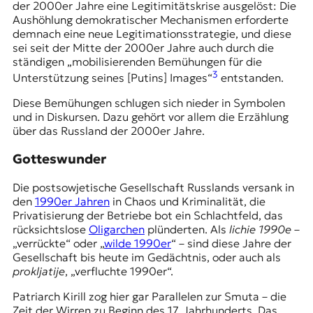
der 2000er Jahre eine Legitimitätskrise ausgelöst: Die
t
Aushöhlung demokratischer Mechanismen erforderte
e
demnach eine neue Legitimationsstrategie, und diese
n
sei seit der Mitte der 2000er Jahre auch durch die
z
ständigen „mobilisierenden Bemühungen für die
z
3
Unterstützung seines [Putins] Images“
entstanden.
u
O
Diese Bemühungen schlugen sich nieder in Symbolen
s
und in Diskursen. Dazu gehört vor allem die Erzählung
t
über das Russland der 2000er Jahre.
e
u
Gotteswunder
r
o
Die postsowjetische Gesellschaft Russlands versank in
p
den
1990er Jahren
in Chaos und Kriminalität, die
a
Privatisierung der Betriebe bot ein Schlachtfeld, das
.
rücksichtslose
Oligarchen
plünderten. Als
lichie 1990e
–
„verrückte“ oder „
wilde 1990er
“ – sind diese Jahre der
Gesellschaft bis heute im Gedächtnis, oder auch als
prokljatije
, „verfluchte 1990er“.
Patriarch Kirill zog hier gar Parallelen zur
Smuta
– die
Zeit der Wirren zu Beginn des 17. Jahrhunderts. Das