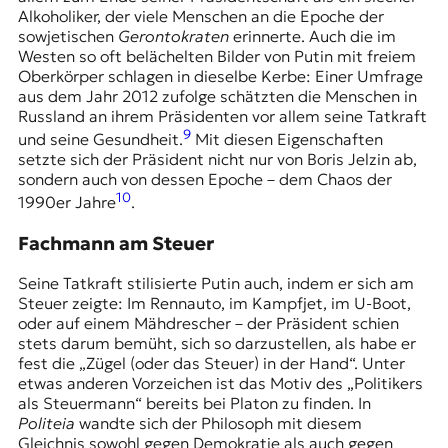
Alkoholiker, der viele Menschen an die Epoche der
sowjetischen
Gerontokraten
erinnerte. Auch die im
Westen so oft belächelten Bilder von Putin mit freiem
Oberkörper schlagen in dieselbe Kerbe: Einer Umfrage
aus dem Jahr 2012 zufolge schätzten die Menschen in
Russland an ihrem Präsidenten vor allem seine Tatkraft
9
und seine Gesundheit.
Mit diesen Eigenschaften
setzte sich der Präsident nicht nur von Boris Jelzin ab,
sondern auch von dessen Epoche – dem Chaos der
10
1990er Jahre
.
Fachmann am Steuer
Seine Tatkraft stilisierte Putin auch, indem er sich am
Steuer zeigte: Im Rennauto, im Kampfjet, im U-Boot,
oder auf einem Mähdrescher – der Präsident schien
stets darum bemüht, sich so darzustellen, als habe er
fest die „Zügel (oder das Steuer) in der Hand“. Unter
etwas anderen Vorzeichen ist das Motiv des „Politikers
als Steuermann“ bereits bei Platon zu finden. In
Politeia
wandte sich der Philosoph mit diesem
Gleichnis sowohl gegen Demokratie als auch gegen