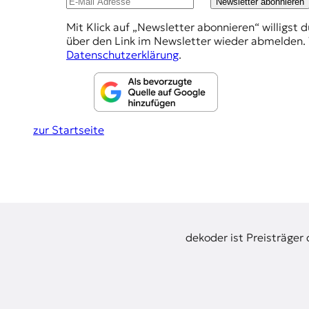
E
Newsletter abonnieren
e
K
Mit Klick auf „Newsletter abonnieren“ willigst 
h
über den Link im Newsletter wieder abmelden. 
O
l
Datenschutzerklärung
.
u
D
n
E
g
zur Startseite
R
e
n
W
i
s
s
e
dekoder ist Preisträger
n
,
J
o
u