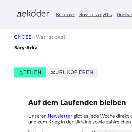
Zum
Inhalt
springen
Belarus?
Russia’s myths
Donbas
д
e
GNOSE
(Was ist das?)
k
Sary-Arka
o
d
TEILEN
URL KOPIEREN
e
r
E
Auf dem Laufenden bleiben
|
m
Unseren
Newsletter
gibt es jede Woche direkt 
D
p
und zum Krieg in der Ukraine sowie zahlreiche
f