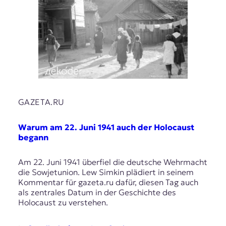
r
n
a
l
i
s
m
u
s
u
GAZETA.RU
n
d
M
Warum am 22. Juni 1941 auch der Holocaust
e
begann
d
i
Am 22. Juni 1941 überfiel die deutsche Wehrmacht
e
die Sowjetunion. Lew Simkin plädiert in seinem
n
Kommentar für gazeta.ru dafür, diesen Tag auch
k
als zentrales Datum in der Geschichte des
o
Holocaust zu verstehen.
m
p
e