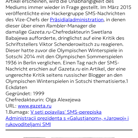
E
Artikel erscheinen, wird die Unabhängigkeit des
Mediums immer wieder in Frage gestellt. Im März 2015
K
veröffentlichte eine Hackergruppe SMS-Nachrichten
des Vize-Chefs der
Präsidialadministration
, in denen
O
dieser über einen
Rambler
-Manager die
damalige
Gazeta.ru
-Chefredakteurin Swetlana
D
Babajewa aufforderte, dringlichst auf eine Kritik des
Schriftstellers Viktor Schenderowitsch zu reagieren.
E
Dieser hatte zuvor die Olympischen Winterspiele in
Sotschi 2014 mit den Olympischen Sommerspielen
R
1936 in Berlin verglichen. Einen Tag nach der SMS-
Nachricht erschien auf
Gazeta.ru
ein Artikel, der eine
ungerechte Kritik seitens russischer Blogger an den
W
Olympischen Winterspielen in Sotschi thematisierte.
1
i
Eckdaten
s
Gegründet: 1999
s
Chefredakteurin: Olga Alexejewa
e
URL:
www.gazeta.ru
n
1.
Bumaga:
V seti pojavilas' SMS-perepiska
,
Administracii prezidenta s «Galustjanom», «Jarowoj» i
J
rukovoditeljami SMI
o
u