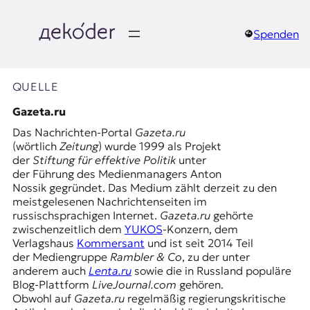
Zum
Inhalt
springen
Spenden
д
e
QUELLE
k
Gazeta.ru
Das Nachrichten-Portal
Gazeta.ru
o
(wörtlich
Zeitung
) wurde 1999 als Projekt
der
Stiftung für effektive Politik
unter
d
der Führung des Medienmanagers Anton
Nossik gegründet. Das Medium zählt derzeit zu den
e
meistgelesenen Nachrichtenseiten im
russischsprachigen Internet.
Gazeta.ru
gehörte
r
zwischenzeitlich dem
YUKOS
-Konzern, dem
Verlagshaus
Kommersant
und ist seit 2014 Teil
|
der Mediengruppe
Rambler & Co
, zu der unter
anderem auch
Lenta.ru
sowie die in Russland populäre
D
Blog-Plattform
LiveJournal.com
gehören.
Obwohl auf
Gazeta.ru
regelmäßig regierungskritische