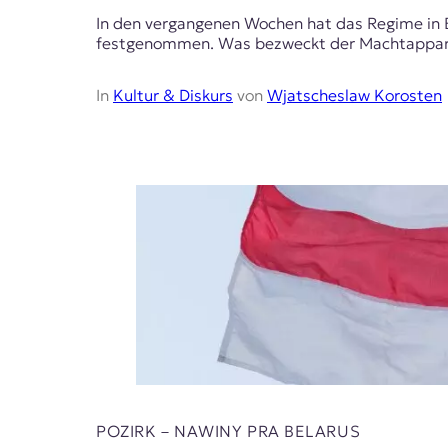
t
In den vergangenen Wochen hat das Regime in B
e
festgenommen. Was bezweckt der Machtapparat
n
z
In
Kultur & Diskurs
von
Wjatscheslaw Korosten
z
u
O
s
t
e
u
r
o
p
a
.
POZIRK – NAWІNY PRA BELARUS