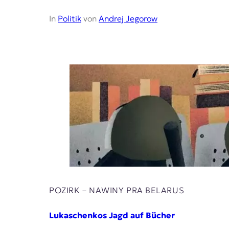
r
n
In
Politik
von
Andrej Jegorow
a
l
i
s
m
u
s
u
n
d
M
e
d
i
e
n
k
POZIRK – NAWІNY PRA BELARUS
o
m
Lukaschenkos Jagd auf Bücher
p
e