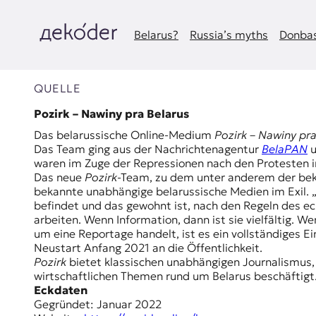
Zum
Inhalt
springen
Belarus?
Russia’s myths
Donbas
д
e
QUELLE
k
Pozirk – Nawіny pra Belarus
Das belarussische Online-Medium
Pozirk – Nawіny pra
o
Das Team ging aus der Nachrichtenagentur
BelaPAN
u
waren im Zuge der Repressionen nach den Protesten 
d
Das neue
Pozirk
-Team, zu dem unter anderem der bek
bekannte unabhängige belarussische Medien im Exil. „
e
befindet und das gewohnt ist, nach den Regeln des ec
arbeiten. Wenn Information, dann ist sie vielfältig. We
r
um eine Reportage handelt, ist es ein vollständiges 
Neustart Anfang 2021 an die Öffentlichkeit.
|
Pozirk
bietet klassischen unabhängigen Journalismus, de
wirtschaftlichen Themen rund um Belarus beschäftigt
D
Eckdaten
Gegründet: Januar 2022