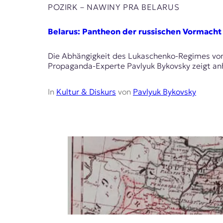
POZIRK – NAWІNY PRA BELARUS
Belarus: Pantheon der russischen Vormach
Die Abhängigkeit des Lukaschenko-Regimes von R
Propaganda-Experte Pavlyuk Bykovsky zeigt anh
In
Kultur & Diskurs
von
Pavlyuk Bykovsky