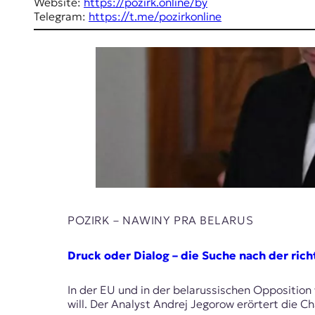
E
Website:
https://pozirk.online/by
Telegram:
https://t.me/pozirkonline
K
O
D
E
R
W
i
s
s
POZIRK – NAWІNY PRA BELARUS
e
n
Druck oder Dialog – die Suche nach der rich
,
J
In der EU und in der belarussischen Opposition
o
will. Der Analyst Andrej Jegorow erörtert die 
u