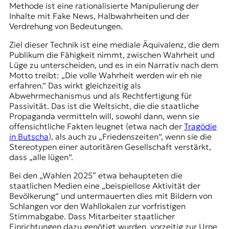
Methode ist eine rationalisierte Manipulierung der
Inhalte mit Fake News, Halbwahrheiten und der
Verdrehung von Bedeutungen.
Ziel dieser Technik ist eine mediale Äquivalenz, die dem
Publikum die Fähigkeit nimmt, zwischen Wahrheit und
Lüge zu unterscheiden, und es in ein Narrativ nach dem
Motto treibt: „Die volle Wahrheit werden wir eh nie
erfahren.“ Das wirkt gleichzeitig als
Abwehrmechanismus und als Rechtfertigung für
Passivität. Das ist die Weltsicht, die die staatliche
Propaganda vermitteln will, sowohl dann, wenn sie
offensichtliche Fakten leugnet (etwa nach der
Tragödie
in Butscha
), als auch zu „Friedenszeiten“, wenn sie die
Stereotypen einer autoritären Gesellschaft verstärkt,
dass „alle lügen“.
Bei den „Wahlen 2025” etwa behaupteten die
staatlichen Medien eine „beispiellose Aktivität der
Bevölkerung“ und untermauerten dies mit Bildern von
Schlangen vor den Wahllokalen zur vorfristigen
Stimmabgabe. Dass Mitarbeiter staatlicher
Einrichtungen dazu genötigt wurden, vorzeitig zur Urne