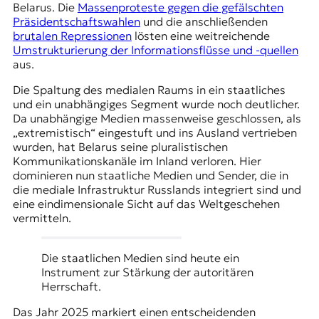
r
Belarus. Die
Massenproteste gegen die gefälschten
n
Präsidentschaftswahlen
und die anschließenden
a
brutalen Repressionen
lösten eine weitreichende
l
Umstrukturierung der Informationsflüsse und -quellen
i
aus.
s
m
Die Spaltung des medialen Raums in ein staatliches
u
und ein unabhängiges Segment wurde noch deutlicher.
s
Da unabhängige Medien massenweise geschlossen, als
u
„extremistisch“ eingestuft und ins Ausland vertrieben
n
wurden, hat Belarus seine pluralistischen
d
Kommunikationskanäle im Inland verloren. Hier
M
dominieren nun staatliche Medien und Sender, die in
e
die mediale Infrastruktur Russlands integriert sind und
d
eine eindimensionale Sicht auf das Weltgeschehen
i
vermitteln.
e
n
Die staatlichen Medien sind heute ein
k
Instrument zur Stärkung der autoritären
o
Herrschaft.
m
p
Das Jahr 2025 markiert einen entscheidenden
e