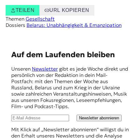
TEILEN
URL KOPIEREN
Themen
Gesellschaft
Dossiers
Belarus: Unabhängigkeit & Emanzipation
E
Auf dem Laufenden bleiben
m
Unseren
Newsletter
gibt es jede Woche direkt und
p
persönlich von der Redaktion in dein Mail-
f
Postfach: mit den Themen der Woche aus
Russland, Belarus und zum Krieg in der Ukraine
e
sowie zahlreichen Veranstaltungshinweisen, Musik
h
aus unseren Fokusregionen, Leseempfehlungen,
Film- und Podcast-Tipps.
l
u
Newsletter abonnieren
n
Mit Klick auf „Newsletter abonnieren“ willigst du in
den Erhalt unseres Newsletters und die Analyse
g