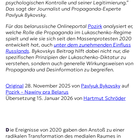
E
psychologischen Kontrolle und seiner Legitimierung.”
Das sagt der Journalist und Propaganda-Experte
K
Pavlyuk Bykovsky.
O
Für das belarussische Onlineportal
Pozirk
analysiert er,
welche Rolle die Propaganda im Lukaschenko-Regime
D
spielt und wie sie sich seit den Massenprotesten 2020
entwickelt hat, auch
unter dem zunehmenden Einfluss
E
Russlands
. Bykovskys Beitrag hilft dabei nicht nur, die
spezifischen Prinzipien der Lukaschenko-Diktatur zu
R
verstehen, sondern auch generelle Wirkungsweisen von
Propaganda und Desinformation zu begreifen.
W
i
Original
28. November 2025
von
Pavlyuk Bykovsky
auf
s
Pozirk – Nawіny pra Belarus
s
Übersetzung
15. Januar 2026
von
Hartmut Schröder
e
n
,
J
o
Die Ereignisse von 2020 gaben den Anstoß zu einer
u
radikalen Transformation des medialen Raumes in