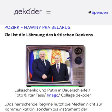
Zum
Inhalt
springen
Spenden
д
POZIRK – NAWІNY PRA BELARUS
e
Ziel ist die Lähmung des kritischen Denkens
k
o
d
e
r
|
Lukaschenko und Putin in Dauerschleife /
Foto © Itar Tass/
Imago
/ Collage dekoder
D
„Das herrschende Regime nutzt die Medien nicht zur
Kommunikation, sondern als Instrument der