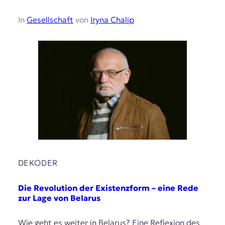
In
Gesellschaft
von
Iryna Chalip
DEKODER
Die Revolution der Existenzform – eine Rede
zur Lage von Belarus
Wie geht es weiter in Belarus? Eine Reflexion des