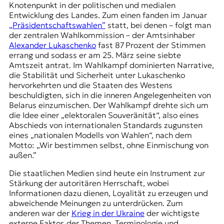
Knotenpunkt in der politischen und medialen
t
Entwicklung des Landes. Zum einen fanden im Januar
e
„Präsidentschaftswahlen”
statt, bei denen – folgt man
n
der zentralen Wahlkommission – der Amtsinhaber
z
Alexander Lukaschenko
fast 87 Prozent der Stimmen
z
errang und sodass er am 25. März seine siebte
u
Amtszeit antrat. Im Wahlkampf dominierten Narrative,
O
die Stabilität und Sicherheit unter Lukaschenko
s
hervorkehrten und die Staaten des Westens
t
beschuldigten, sich in die inneren Angelegenheiten von
e
Belarus einzumischen. Der Wahlkampf drehte sich um
u
die Idee einer „elektoralen Souveränität“, also eines
r
Abschieds von internationalen Standards zugunsten
o
eines „nationalen Modells von Wahlen“, nach dem
p
Motto: „Wir bestimmen selbst, ohne Einmischung von
a
außen.”
.
Die staatlichen Medien sind heute ein Instrument zur
Stärkung der autoritären Herrschaft, wobei
Informationen dazu dienen, Loyalität zu erzeugen und
abweichende Meinungen zu unterdrücken. Zum
anderen war der
Krieg in der Ukraine
der wichtigste
externe Faktor, der Themen, Terminologie und