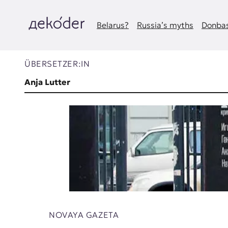
Zum
Inhalt
springen
Belarus?
Russia’s myths
Donbas
д
e
ÜBERSETZER:IN
k
Anja Lutter
o
d
e
r
|
D
NOVAYA GAZETA