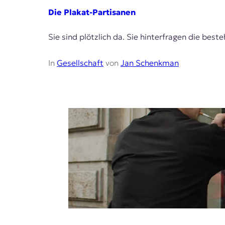
E
Die Plakat-Partisanen
K
O
Sie sind plötzlich da. Sie hinterfragen die be
D
In
Gesellschaft
von
Jan Schenkman
E
R
W
i
s
s
e
n
,
J
o
u