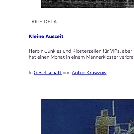
t
e
n
TAKIE DELA
z
z
u
Kleine Auszeit
O
s
Heroin-Junkies und Klosterzellen für VIPs, abe
t
hat einen Monat in einem Männerkloster verbra
e
u
r
In
Gesellschaft
von
Anton Krawzow
o
p
a
.