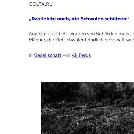
r
COLTA.RU
n
a
„Das fehlte noch, die Schwulen schützen“
l
i
s
Angriffe auf LGBT werden von Behörden meist mit
m
Männer, die Ziel schwulenfeindlicher Gewalt wur
u
s
In
Gesellschaft
von
Ali Ferus
u
n
d
M
e
d
i
e
n
k
o
m
p
e