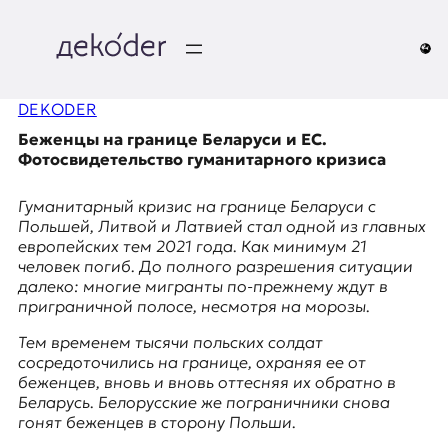
Перейти
к
содержимому
д
DEKODER
e
Беженцы на границе Беларуси и ЕС.
k
Фотосвидетельство гуманитарного кризиса
o
Гуманитарный кризис на границе Беларуси с
Польшей, Литвой и Латвией стал одной из главных
d
европейских тем 2021 года. Как минимум 21
человек погиб. До полного разрешения ситуации
e
далеко: многие мигранты по-прежнему ждут в
приграничной полосе, несмотря на морозы.
r
Тем временем тысячи польских солдат
|
сосредоточились на границе, охраняя ее от
беженцев, вновь и вновь оттесняя их обратно в
D
Беларусь. Белорусские же пограничники снова
гонят беженцев в сторону Польши.