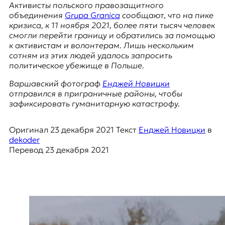
E
Активисты польского правозащитного
объединения
Grupa Granica
сообщают, что на пике
K
кризиса, к 11 ноября 2021, более пяти тысяч человек
смогли перейти границу и обратились за помощью
O
к активистам и волонтерам. Лишь нескольким
сотням из этих людей удалось запросить
D
политическое убежище в Польше.
E
Варшавский фотограф
Енджей Новицки
отправился в приграничные районы, чтобы
R
зафиксировать гуманитарную катастрофу.
Е
Оригинал
23 декабря 2021
Текст
Енджей Новицки
в
в
dekoder
р
Перевод
23 декабря 2021
о
п
е
й
с
к
а