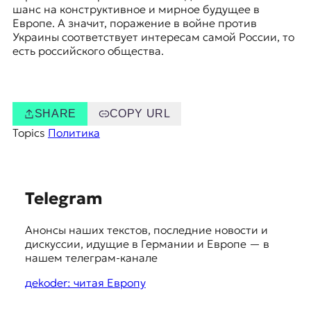
шанс на конструктивное и мирное будущее в
Европе. А значит, поражение в войне против
Украины соответствует интересам самой России, то
есть российского общества.
SHARE
COPY URL
Topics
Политика
S
Telegram
u
Анонсы наших текстов, последние новости и
g
дискуссии, идущие в Германии и Европе — в
g
нашем телеграм-канале
e
дekoder: читая Европу
s