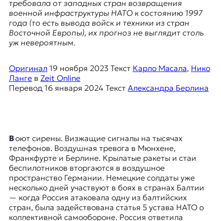
я
требовала от западных стран возвращения
ж
военной инфраструктуры НАТО к состоянию 1997
у
года (то есть вывода войск и техники из стран
р
Восточной Европы), их прогноз не выглядит столь
н
уж невероятным.
а
л
Оригинал
19 ноября 2023
Текст
Карло Масала
,
Нико
и
Ланге
в
Zeit Online
с
Перевод
16 января 2024
Текст
Александра Берлина
т
и
к
а
в
Воют сирены. Визжащие сигналы на тысячах
п
телефонов. Воздушная тревога в Мюнхене,
е
Франкфурте и Берлине. Крылатые ракеты и стаи
р
беспилотников вторгаются в воздушное
е
пространство Германии. Немецкие солдаты уже
в
несколько дней участвуют в боях в странах Балтии
о
— когда Россия атаковала одну из балтийских
д
стран, была задействована статья 5 устава НАТО о
е
коллективной самообороне. Россия ответила
и