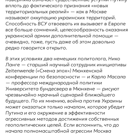
E
вплоть до фактического признания «новых
K
территориальных реалий» — как в Москве
называют оккупацию украинских территорий.
O
Способность ВСУ отвоевать их вызывает в Европе
все больше сомнений, целесообразность оказания
D
украинской армии дополнительной помощи —
очевидно, тоже, пусть даже об этом довольно
E
редко говорится открыто.
R
В этих условиях два немецких политолога, Нико
Ланге — старший научный сотрудник инициативы
Zeitenwende (
«Смена эпох»
) Мюнхенской
Е
конференции по безопасности — и Карло Масала
в
— профессор международной политики
р
Университета бундесвера в Мюнхене — рисуют
о
чрезвычайно мрачный сценарий ближайшего
п
будущего. По их мнению, война против Украины
е
может оказаться только началом, которое убедит
й
Путина и его окружение в эффективности
с
агрессивных методов достижения собственных
к
геополитических целей. Если вспомнить, что до
а
начала полномасштабной агрессии Москва