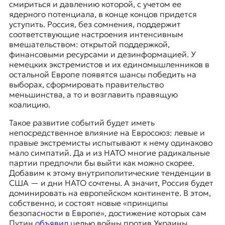
смириться и давлению которой, с учетом ее
ядерного потенциала, в конце концов придется
уступить. Россия, без сомнения, поддержит
соответствующие настроения интенсивным
вмешательством: открытой поддержкой,
финансовыми ресурсами и дезинформацией. У
немецких экстремистов и их единомышленников в
остальной Европе появятся шансы победить на
выборах, сформировать
правительство
меньшинства
, а то и возглавить правящую
коалицию.
Такое развитие событий будет иметь
непосредственное влияние на Евросоюз: левые и
правые экстремисты испытывают к нему одинаково
мало симпатий. Да и из НАТО многие радикальные
партии предпочли бы выйти как можно скорее.
Добавим к этому
внутриполитические тенденции в
США
— и дни НАТО сочтены. А значит, Россия будет
доминировать на европейском континенте. В этом,
собственно, и состоят новые «принципы
безопасности в Европе», достижение которых сам
Путин
объявил
целью войны против Украины.