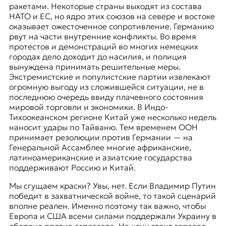
ракетами. Некоторые страны выходят из состава
к
НАТО и ЕС, но ядро этих союзов на севере и востоке
о
оказывает ожесточенное сопротивление. Германию
н
рвут на части внутренние конфликты. Во время
т
протестов и демонстраций во многих немецких
е
городах дело доходит до насилия, и полиция
к
вынуждена принимать решительные меры.
с
Экстремистские и популистские партии извлекают
т
огромную выгоду из сложившейся ситуации, не в
е
последнюю очередь ввиду плачевного состояния
мировой торговли и экономики. В Индо-
Тихоокеанском регионе Китай уже несколько недель
наносит удары по Тайваню. Тем временем ООН
принимает резолюции против Германии — на
Генеральной Ассамблее многие африканские,
латиноамериканские и азиатские государства
поддерживают Россию и Китай.
Мы сгущаем краски? Увы, нет. Если Владимир Путин
победит в захватнической войне, то такой сценарий
вполне реален. Именно поэтому так важно, чтобы
Европа и США всеми силами поддержали Украину в