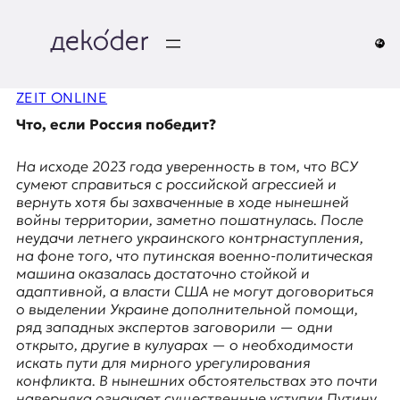
Перейти
к
содержимому
д
ZEIT ONLINE
e
Что, если Россия победит?
k
На исходе 2023 года уверенность в том, что ВСУ
o
сумеют справиться с российской агрессией и
вернуть хотя бы захваченные в ходе нынешней
d
войны территории, заметно пошатнулась. После
неудачи летнего украинского контрнаступления,
e
на фоне того, что путинская военно-политическая
машина оказалась достаточно стойкой и
r
адаптивной, а власти США не могут договориться
о выделении Украине дополнительной помощи,
|
ряд западных экспертов заговорили — одни
открыто, другие в кулуарах — о необходимости
D
искать пути для мирного урегулирования
конфликта. В нынешних обстоятельствах это почти
наверняка означает существенные уступки Путину