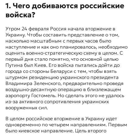
я
1. Чего добиваются российские
ж
войска?
у
р
н
Утром 24 февраля Россия начала вторжение в
а
Украину. Чтобы составить представление о том,
л
насколько масштабным с первых часов было
и
наступление и как оно планировалось, необходимо
с
оценить военно-стратегическую схему в целом. С
т
первый дня стало понятно, что основной целью
и
Путина был Киев. Его войска пытались дойти до
к
города со стороны Беларуси с тем, чтобы взять
а
штурмом резиденцию украинского президента
в
Владимира Зеленского, предварительно проведя
п
воздушно-десантную операцию в близлежащем
е
аэропорту Гостомель. Но сделать этого не удалось
р
из-за активного сопротивления украинских
е
вооруженных сил.
в
о
В целом российское вторжение в Украину идет
д
одновременно по четырем направлениям. Первым
е
было киевское направление. Цель второго
и