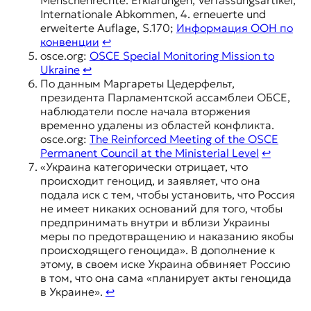
Menschenrechte. Erklärungen, Verfassungsartikel,
Internationale Abkommen, 4. erneuerte und
erweiterte Auflage, S.170;
Информация ООН по
конвенции
↩︎
osce.org:
OSCE Special Monitoring Mission to
Ukraine
↩︎
По данным Маргареты Цедерфельт,
президента Парламентской ассамблеи ОБСЕ,
наблюдатели после начала вторжения
временно удалены из областей конфликта.
osce.org:
The Reinforced Meeting of the OSCE
Permanent Council at the Ministerial Level
↩︎
«Украина категорически отрицает, что
происходит геноцид, и заявляет, что она
подала иск с тем, чтобы установить, что Россия
не имеет никаких оснований для того, чтобы
предпринимать внутри и вблизи Украины
меры по предотвращению и наказанию якобы
происходящего геноцида». В дополнение к
этому, в своем иске Украина обвиняет Россию
в том, что она сама «планирует акты геноцида
в Украине».
↩︎