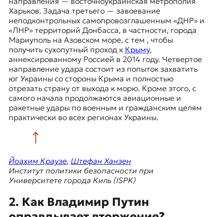
направления — восточноукраинская метрополия
к
Харьков. Задача третьего — завоевание
о
неподконтрольных самопровозглашенным «ДНР» и
н
«ЛНР» территорий Донбасса, в частности, города
т
Мариуполь на Азовском море, с тем , чтобы
е
получить сухопутный проход к
Крыму
,
к
аннексированному Россией в 2014 году. Четвертое
с
направление удара состоит из попыток захватить
т
юг Украины со стороны Крыма и полностью
е
отрезать страну от выхода к морю. Кроме этого, с
самого начала продолжаются авиационные и
ракетные удары по военным и гражданским целям
практически во всех регионах Украины.
Йоахим Краузе
,
Штефан Ханзен
Институт политики безопасности при
Университете города Киль (ISPK)
2. Как Владимир Путин
оправдывает вторжение?