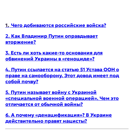
E
K
O
1.
Чего добиваются российские войска?
D
2.
Как Владимир Путин оправдывает
вторжение?
E
3.
Есть ли хоть какие-то основания для
R
обвинений Украины в «геноциде»?
4.
Путин ссылается на статью 51 Устава ООН о
праве на самооборону. Этот довод имеет под
Е
собой почву?
в
р
5.
Путин называет войну с Украиной
о
«специальной военной операцией». Чем это
п
отличается от обычной войны?
е
й
6.
А почему «денацификация»? В Украине
с
действительно правят нацисты?
к
а