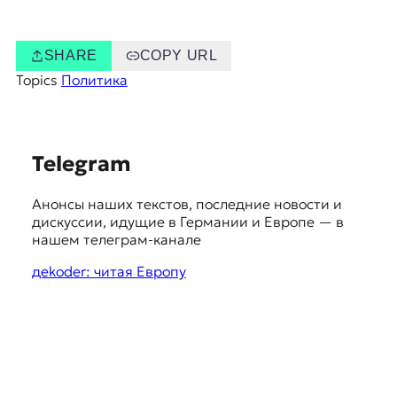
SHARE
COPY URL
Topics
Политика
S
Telegram
u
Анонсы наших текстов, последние новости и
g
дискуссии, идущие в Германии и Европе — в
g
нашем телеграм-канале
e
дekoder: читая Европу
s
t
i
o