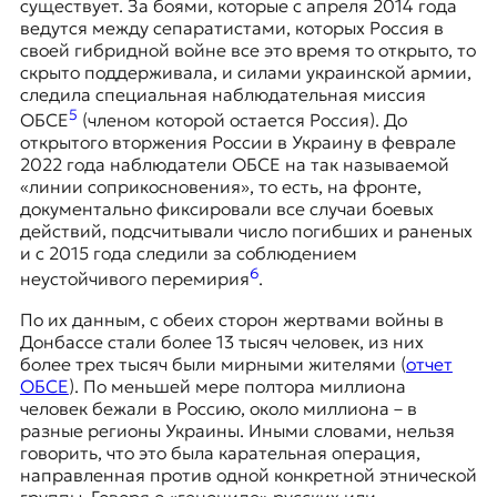
существует. За боями, которые с апреля 2014 года
ведутся между сепаратистами, которых Россия в
своей гибридной войне все это время то открыто, то
скрыто поддерживала, и силами украинской армии,
следила специальная наблюдательная миссия
5
ОБСЕ
(членом которой остается Россия). До
открытого вторжения России в Украину в феврале
2022 года наблюдатели ОБСЕ на так называемой
«линии соприкосновения», то есть, на фронте,
документально фиксировали все случаи боевых
действий, подсчитывали число погибших и раненых
и с 2015 года следили за соблюдением
6
неустойчивого перемирия
.
По их данным, с обеих сторон жертвами войны в
Донбассе стали более 13 тысяч человек, из них
более трех тысяч были мирными жителями (
отчет
ОБСЕ
). По меньшей мере полтора миллиона
человек бежали в Россию, около миллиона – в
разные регионы Украины. Иными словами, нельзя
говорить, что это была карательная операция,
направленная против одной конкретной этнической
группы. Говоря о «геноциде» русских или