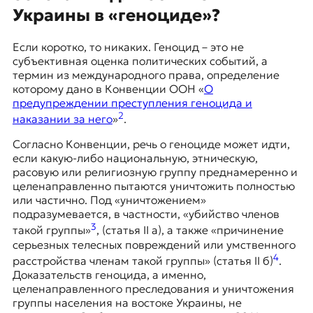
Украины в «геноциде»?
Если коротко, то никаких. Геноцид – это не
субъективная оценка политических событий, а
термин из международного права, определение
которому дано в Конвенции ООН «
О
предупреждении преступления геноцида и
2
наказании за него
»
.
Согласно Конвенции, речь о геноциде может идти,
если какую-либо национальную, этническую,
расовую или религиозную группу преднамеренно и
целенаправленно пытаются уничтожить полностью
или частично. Под «уничтожением»
подразумевается, в частности, «убийство членов
3
такой группы»
, (статья II a), а также «причинение
серьезных телесных повреждений или умственного
4
расстройства членам такой группы» (статья II б)
.
Доказательств геноцида, а именно,
целенаправленного преследования и уничтожения
группы населения на востоке Украины, не