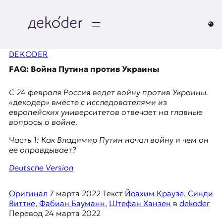
Перейти
к
содержимому
д
DEKODER
e
FAQ: Война Путина против Украины
k
С 24 февраля Россия ведет войну против Украины.
o
«декодер» вместе с исследователями из
европейских университетов отвечает на главные
d
вопросы о войне.
e
Часть 1: Как Владимир Путин начал войну и чем он
ее оправдывает?
r
Deutsche Version
|
Оригинал
7 марта 2022
Текст
Йоахим Краузе
,
Синди
D
Виттке
,
Фабиан Бауманн
,
Штефан Ханзен
в
dekoder
Перевод
24 марта 2022