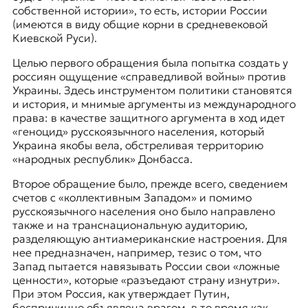
собственной истории», то есть, истории России
(имеются в виду общие корни в средневековой
Киевской Руси).
Целью первого обращения была попытка создать у
россиян ощущение «справедливой войны» против
Украины. Здесь инструментом политики становятся
и история, и мнимые аргументы из международного
права: в качестве защитного аргумента в ход идет
«геноцид» русскоязычного населения, который
Украина якобы вела, обстреливая территорию
«народных республик» Донбасса.
Второе обращение было, прежде всего, сведением
счетов с «коллективным Западом» и помимо
русскоязычного населения оно было направлено
также и на транснациональную аудиторию,
разделяющую антиамериканские настроения. Для
нее предназначен, например, тезис о том, что
Запад пытается навязывать России свои «ложные
ценности», которые «разъедают страну изнутри».
При этом Россия, как утверждает Путин,
беспричинно объявлена врагом, в то время как