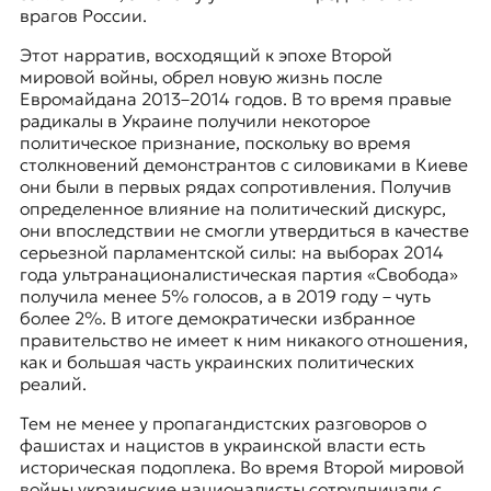
врагов России.
Этот нарратив, восходящий к эпохе Второй
мировой войны, обрел новую жизнь после
Евромайдана 2013–2014 годов. В то время правые
радикалы в Украине получили некоторое
политическое признание, поскольку во время
столкновений демонстрантов с силовиками в Киеве
они были в первых рядах сопротивления. Получив
определенное влияние на политический дискурс,
они впоследствии не смогли утвердиться в качестве
серьезной парламентской силы: на выборах 2014
года ультранационалистическая партия «Свобода»
получила менее 5% голосов, а в 2019 году – чуть
более 2%. В итоге демократически избранное
правительство не имеет к ним никакого отношения,
как и большая часть украинских политических
реалий.
Тем не менее у пропагандистских разговоров о
фашистах и нацистов в украинской власти есть
историческая подоплека. Во время Второй мировой
войны украинские националисты сотрудничали с