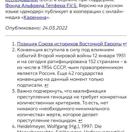
Фонда Альфреда Тепфера F.V.S.
Версию на русском
языке «декодер» публикует в кооперации с онлайн-
медиа «
Каренина
».
Oпубликовано: 24.03.2022
Позиция Союза историков Восточной Европы
↩︎
Конвенция вступила в силу под влиянием
событий Второй мировой войны 12 января 1951
и на сегодня ратифицирована 152 странами – в
их числе в 1954 СССР, чьим правопреемником
является Россия. Еще 42 государства
конвенцию на данный момент только
подписали.
↩︎
Важно подчеркнуть, что квалификация
преступления геноцида не требует конкретных
количественных критериев. То есть, нет
никакого «необходимого минимального
количества» жертв, которое делает
преступление геноцидом.
↩︎
Heidelmeyer, Wolfgang (Hg.), 1997: Die