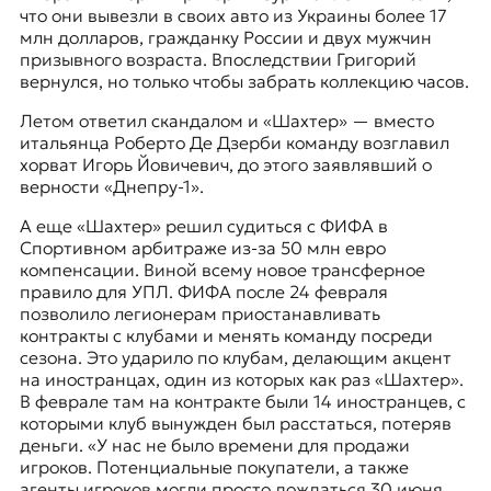
что они вывезли в своих авто из Украины более 17
млн долларов, гражданку России и двух мужчин
призывного возраста. Впоследствии Григорий
вернулся, но только чтобы забрать коллекцию часов.
Летом ответил скандалом и «Шахтер» — вместо
итальянца Роберто Де Дзерби команду возглавил
хорват Игорь Йовичевич, до этого заявлявший о
верности «Днепру-1».
А еще «Шахтер» решил судиться с ФИФА в
Спортивном арбитраже из-за 50 млн евро
компенсации. Виной всему новое трансферное
правило для УПЛ. ФИФА после 24 февраля
позволило легионерам приостанавливать
контракты с клубами и менять команду посреди
сезона. Это ударило по клубам, делающим акцент
на иностранцах, один из которых как раз «Шахтер».
В феврале там на контракте были 14 иностранцев, с
которыми клуб вынужден был расстаться, потеряв
деньги. «У нас не было времени для продажи
игроков. Потенциальные покупатели, а также
агенты игроков могли просто дождаться 30 июня,