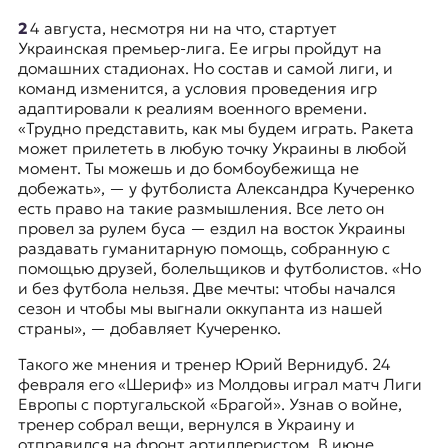
я
ж
24 августа, несмотря ни на что, стартует
у
Украинская премьер-лига. Ее игры пройдут на
р
домашних стадионах. Но состав и самой лиги, и
н
команд изменится, а условия проведения игр
а
адаптировали к реалиям военного времени.
л
«Трудно представить, как мы будем играть. Ракета
и
может прилететь в любую точку Украины в любой
с
момент. Ты можешь и до бомбоубежища не
т
добежать», — у футболиста Александра Кучеренко
и
есть право на такие размышления. Все лето он
к
провел за рулем буса — ездил на восток Украины
а
раздавать гуманитарную помощь, собранную с
в
помощью друзей, болельщиков и футболистов. «Но
п
и без футбола нельзя. Две мечты: чтобы начался
е
сезон и чтобы мы выгнали оккупанта из нашей
р
страны», — добавляет Кучеренко.
е
Такого же мнения и тренер Юрий Вернидуб. 24
в
февраля его «Шериф» из Молдовы играл матч Лиги
о
Европы с португальской «Брагой». Узнав о войне,
д
тренер собрал вещи, вернулся в Украину и
е
отправился на фронт артиллеристом. В июне
и