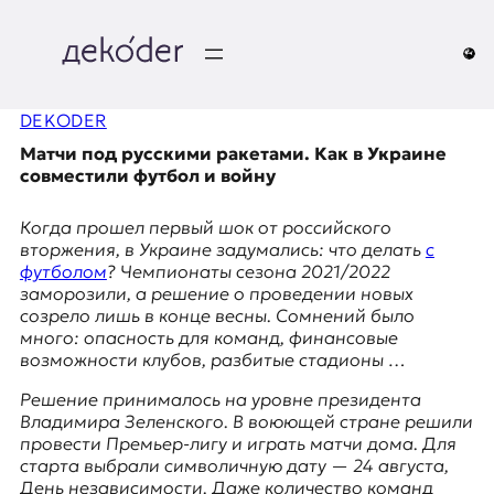
Перейти
к
содержимому
д
DEKODER
e
Матчи под русскими ракетами. Как в Украине
k
совместили футбол и войну
o
Когда прошел первый шок от российского
вторжения, в Украине задумались: что делать
с
d
футболом
? Чемпионаты сезона 2021/2022
заморозили, а решение о проведении новых
e
созрело лишь в конце весны. Сомнений было
много: опасность для команд, финансовые
r
возможности клубов, разбитые стадионы …
|
Решение принималось на уровне президента
Владимира Зеленского. В воюющей стране решили
D
провести Премьер-лигу и играть матчи дома. Для
старта выбрали символичную дату — 24 августа,
День независимости. Даже количество команд