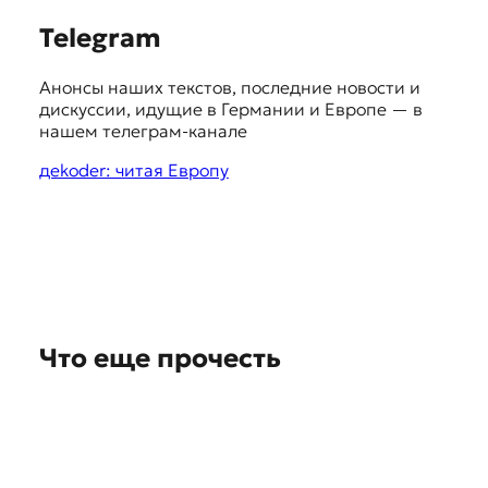
S
Telegram
u
Анонсы наших текстов, последние новости и
g
дискуссии, идущие в Германии и Европе — в
g
нашем телеграм-канале
e
дekoder: читая Европу
s
t
i
o
n
Что еще прочесть
s