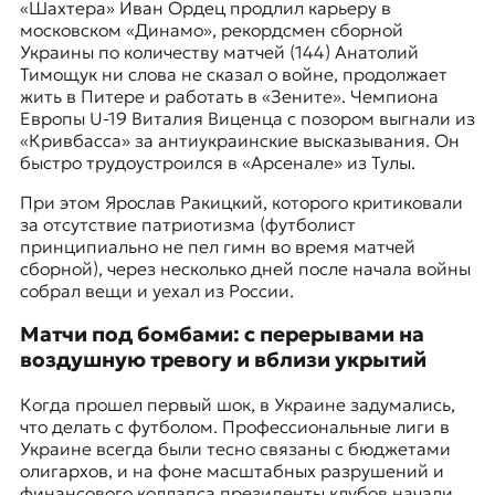
«Шахтера» Иван Ордец продлил карьеру в
московском «Динамо», рекордсмен сборной
Украины по количеству матчей (144) Анатолий
Тимощук ни слова не сказал о войне, продолжает
жить в Питере и работать в «Зените». Чемпиона
Европы U-19 Виталия Виценца с позором выгнали из
«Кривбасса» за антиукраинские высказывания. Он
быстро трудоустроился в «Арсенале» из Тулы.
При этом Ярослав Ракицкий, которого критиковали
за отсутствие патриотизма (футболист
принципиально не пел гимн во время матчей
сборной), через несколько дней после начала войны
собрал вещи и уехал из России.
Матчи под бомбами: с перерывами на
воздушную тревогу и вблизи укрытий
Когда прошел первый шок, в Украине задумались,
что делать с футболом. Профессиональные лиги в
Украине всегда были тесно связаны с бюджетами
олигархов, и на фоне масштабных разрушений и
финансового коллапса президенты клубов начали