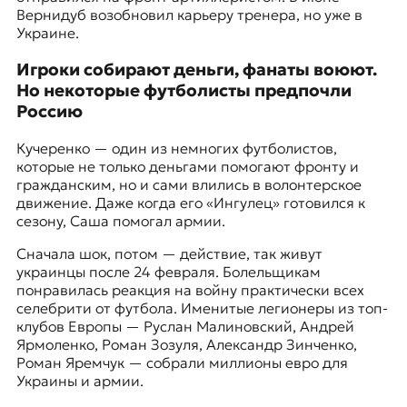
Вернидуб возобновил карьеру тренера, но уже в
к
Украине.
о
н
Игроки собирают деньги, фанаты воюют.
т
е
Но некоторые футболисты предпочли
к
Россию
с
т
Кучеренко — один из немногих футболистов,
е
которые не только деньгами помогают фронту и
гражданским, но и сами влились в волонтерское
движение. Даже когда его «Ингулец» готовился к
сезону, Саша помогал армии.
Сначала шок, потом — действие, так живут
украинцы после 24 февраля. Болельщикам
понравилась реакция на войну практически всех
селебрити от футбола. Именитые легионеры из топ-
клубов Европы — Руслан Малиновский, Андрей
Ярмоленко, Роман Зозуля, Александр Зинченко,
Роман Яремчук — собрали миллионы евро для
Украины и армии.