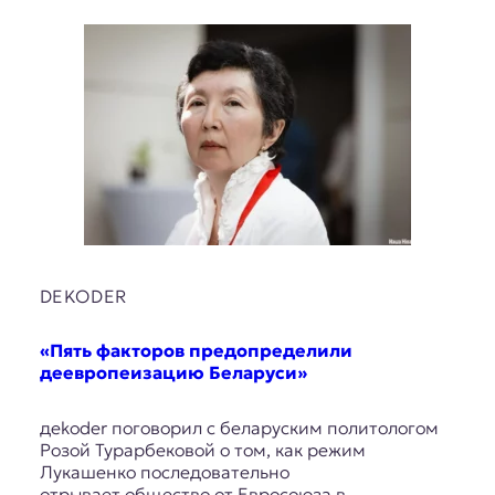
DEKODER
«Пять факторов предопределили
деевропеизацию Беларуси»
дekoder поговорил с беларуским политологом
Розой Турарбековой о том, как режим
Лукашенко последовательно
отрывает общество от Евросоюза в