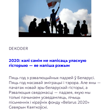
DEKODER
2020: калі самім не напісаць уласную
гісторыю — яе напіша рэжым
Пяць год з рэвалюцыйных падзей ў Беларусі.
Пяць год масавай эміграцыі і тэрора. Але яны —
пачатак новай эры беларускай гісторыі, а
Рэвалюцыя свядомасці — падзея, якую мы
толькі пачынаем усведамляць, лічыць
пісьменнік і кіраўнік фонду «Belarus 2020»
Севярын Квяткоўскі.