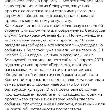
E
издевательствах в тюрьмах… Всё это переполнило
чашу терпения многих белорусов, запустило
K
процесс самоосознания и стало импульсом для
перемен в обществе, которые, однако, пока не
O
привели к конкретному результату.
Как Россия относится к происходящему в соседней
D
стране? Символом чего для современных беларусов
служит бело-красно-белый флаг? Почему женщины
E
играют столь важную роль в протестах? В этом
разделе мы собираем все материалы «декодера» о
R
событиях в Беларуси, уже вошедших в историю. С 1
ноября 2020 года мы активно освещаем их на
белaруской странице нашего сайта а 1 апреля 2021
Е
года запустили проект «Перемен», в котором
в
рассказываем не только о том, что меняется в
р
общественной и политической жизни этой части
о
Восточной Европы, но и представляем материалы о
п
самых разных сторонах невероятно богатой
е
белaруской культуры. Этот проект был дополнен
й
последующими проектами, с помощью которых мы
с
продолжаем стремиться к тому, чтобы сделать
к
события, происходящие в Беларуси, понятными для
а
широкой общественности посредством