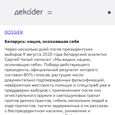
Перейти
к
содержимому
д
e
DOSSIER
k
Беларусь: нация, осознавшая себя
Через несколько дней после президентских
o
выборов 9 августа 2020 года белaруский аналитик
Сергей Чалый написал: «Мы видим нацию,
d
осознавшую себя». Победа действующего
президента, официальный результат которого
e
составил 80% голосов, растущее число
документально подтвержденных фальсификаций,
r
невероятная жестокость полиции и спецслужб уже в
преддверии выборов с применением после них
|
огнестрельного оружия и светошумовых гранат
против демонстрантов, гибель нескольких людей в
D
ходе протестов, тысячи задержанных и их рассказы
о беспрецедентном насилии, унижениях и