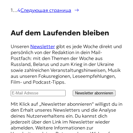
1
…
4
Следующая страница
→
E
Auf dem Laufenden bleiben
m
Unseren
Newsletter
gibt es jede Woche direkt und
p
persönlich von der Redaktion in dein Mail-
f
Postfach: mit den Themen der Woche aus
Russland, Belarus und zum Krieg in der Ukraine
e
sowie zahlreichen Veranstaltungshinweisen, Musik
h
aus unseren Fokusregionen, Leseempfehlungen,
Film- und Podcast-Tipps.
l
u
Newsletter abonnieren
n
Mit Klick auf „Newsletter abonnieren“ willigst du in
den Erhalt unseres Newsletters und die Analyse
g
deines Nutzerverhaltens ein. Du kannst dich
e
jederzeit über den Link im Newsletter wieder
abmelden. Weitere Informationen zur
n