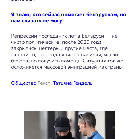
к
о
Я знаю, кто сейчас помогает беларускам, но
н
вам сказать не могу
т
е
Репрессии последаних лет в Беларуси — не
к
чисто политические: после 2020 года
с
закрылись шелтеры и другие места, где
т
женщины, пострадавшие от насилия, могли
е
безопасно получить помощь. Ситуация только
осложняется массовой эмиграцией из страны.
Общество
Текст:
Татьяна Гендель