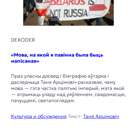
DEKODER
«Мова, на якой я павінна была быць
напісаная»
Праз уласны досвед і біяграфію аўтарка і
даследчыца Таня Арцімовіч расказвае, чаму
мова — гэта частка палітыкі імперый, мэта якой
— атрымаць уладу над уяўленнем, свядомасцю,
пачуццямі, светапоглядам.
Культура и обсуждения
Текст:
Таня Арцімовіч