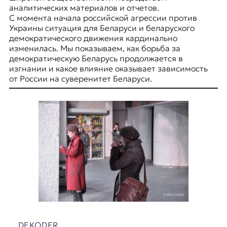
я
аналитических материалов и отчетов.
ж
С момента начала российской агрессии против
у
Украины ситуация для Беларуси и белaруского
р
демократического движения кардинально
н
изменилась. Мы показываем, как борьба за
а
демократическую Беларусь продолжается в
л
изгнании и какое влияние оказывает зависимость
и
от России на суверенитет Беларуси.
с
т
и
к
а
в
п
е
р
е
в
о
д
е
DEKODER
и