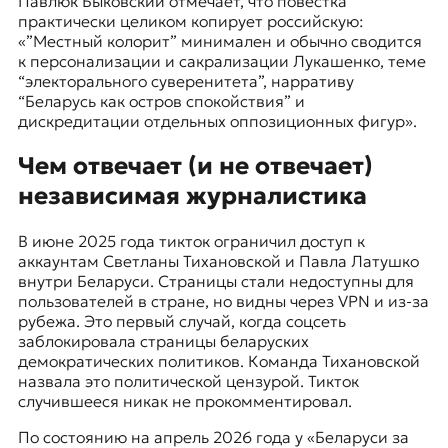
Павлюк Быковский отмечает, что повестка
практически целиком копирует российскую:
«”Местный колорит” минимален и обычно сводится
к персонализации и сакрализации Лукашенко, теме
“электорального суверенитета”, нарративу
“Беларусь как остров спокойствия” и
дискредитации отдельных оппозиционных фигур».
Чем отвечает (и не отвечает)
независимая журналистика
В июне 2025 года тикток ограничил доступ к
аккаунтам Светланы Тихановской и Павла Латушко
внутри Беларуси. Страницы стали недоступны для
пользователей в стране, но видны через VPN и из-за
рубежа. Это первый случай, когда соцсеть
заблокировала страницы беларуских
демократических политиков. Команда Тихановской
назвала это политической цензурой. Тикток
случившееся никак не прокомментировал.
По состоянию на апрель 2026 года у «Беларуси за