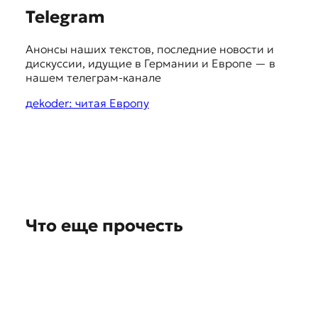
S
Telegram
u
Анонсы наших текстов, последние новости и
g
дискуссии, идущие в Германии и Европе — в
g
нашем телеграм-канале
e
дekoder: читая Европу
s
t
i
o
n
Что еще прочесть
s