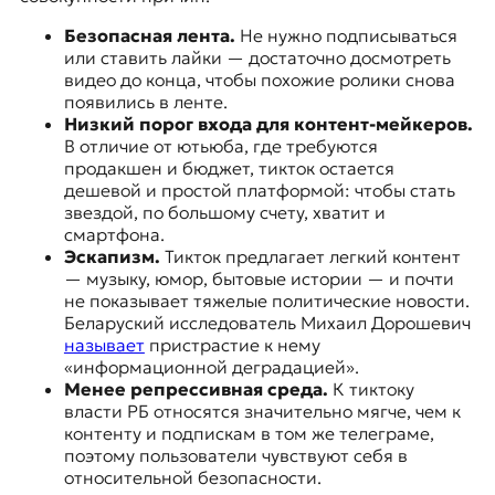
к
Безопасная лента.
Не нужно
подписываться
о
или ставить лайки
— достаточно досмотреть
н
видео до конца, чтобы похожие ролики снова
т
появились в ленте.
е
Низкий порог входа для контент-мейкеров.
к
В отличие от ютьюба, где требуются
с
продакшен и бюджет, тикток остается
т
дешевой и простой платформой: чтобы стать
е
звездой, по большому счету, хватит и
смартфона.
Эскапизм.
Тикток предлагает легкий контент
— музыку, юмор, бытовые истории — и почти
не показывает тяжелые политические новости.
Беларуский исследователь Михаил Дорошевич
называет
пристрастие к нему
«информационной деградацией».
Менее репрессивная среда.
К тиктоку
власти РБ относятся значительно мягче, чем к
контенту и подпискам в том же телеграме,
поэтому пользователи чувствуют себя в
относительной безопасности.