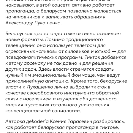
E
наказывают, в этой соцсети активно работает
K
пропаганда, а беларусам позволено жаловаться
на чиновников и записывать обращения к
O
Александру Лукашенко.
D
Беларуская пропаганда тоже активно осваивает
новые форматы. Помимо традиционного
E
телевидения она использует телеграм для
агрессивных «сливов» от силовиков и ютьюб — для
R
псевдоаналитических программ. Тикток добавился
к этому арсеналу не так давно и для решения
других задач. Здесь власти стремятся создать
нужный им эмоциональный фон чаще, чем ведут
Е
прямолинейную агитацию. Кроме того, беларуские
в
власти и Лукашенко лично выбрали тикток в
р
качестве своеобразного инструмента обратной
о
связи с населением и изучения общественного
п
мнения в условиях тотального уничтожения
е
конвенциональной социологии.
й
с
Авторка дekoder’а Ксения Тарасевич разбиралась,
к
как работает беларуская пропаганда в тиктоке,
а
какие нарративы там доминируют и на кого они