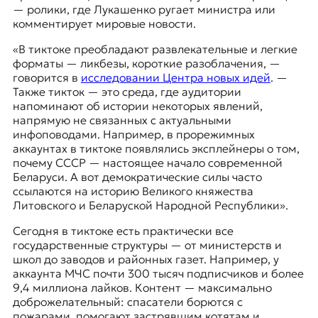
— ролики, где Лукашенко ругает министра или
комментирует мировые новости.
«В тиктоке преобладают развлекательные и легкие
форматы — ликбезы, короткие разоблачения, —
говорится в
исследовании Центра новых идей
. —
Также тикток — это среда, где аудитории
напоминают об истории некоторых явлений,
напрямую не связанных с актуальными
инфоповодами. Например, в прорежимных
аккаунтах в тиктоке появлялись эксплейнеры о том,
почему СССР — настоящее начало современной
Беларуси. А вот демократические силы часто
ссылаются на историю Великого княжества
Литовского и Беларуской Народной Республики».
Сегодня в тиктоке есть практически все
государственные структуры — от министерств и
школ до заводов и районных газет. Например, у
аккаунта МЧС почти 300 тысяч подписчиков и более
9,4 миллиона лайков. Контент — максимально
доброжелательный: спасатели борются с
пожарами, помогают застрявшим котятам и