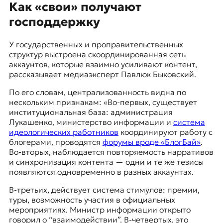
Как «свои» получают
господдержку
У государственных и проправительственных
структур выстроена скоординированная сеть
аккаунтов, которые взаимно усиливают контент,
рассказывает медиаэксперт Павлюк Быковский.
По его словам, централизованность видна по
нескольким признакам: «Во-первых, существует
институциональная база: администрация
Лукашенко, министерство информации и
система
идеологических работников
координируют работу с
блогерами, проводятся
форумы вроде «БлогБай»
.
Во-вторых, наблюдается повторяемость нарративов
и синхронизация контента — одни и те же тезисы
появляются одновременно в разных аккаунтах.
В-третьих, действует система стимулов: премии,
туры, возможность участия в официальных
мероприятиях. Министр информации открыто
говорил о “взаимодействии”. В-четвертых, это