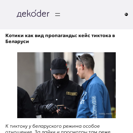
Перейти
к
содержимому
д
e
Котики как вид пропаганды: кейс тиктока в
Беларуси
k
o
d
e
r
|
D
К тиктоку у беларуского режима особое
отношение. За лайки и просмотры там реже