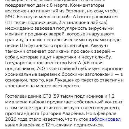
поздравляют дам с 8 марта. Комментаторы
восторженно пишут: «Я из Эстонии, но хочу, чтобы
МЧС Беларуси меня спасло!». А Госпогранкомитет
(111 тысяч подписчиков, 3,4 миллиона лайков)
неожиданно завоевал популярность вирусными
мемами про диких зверей, которые «нарушают»
границу, а также ностальгическими шутками вроде
песни Шафутинского про 3 сентября. Аккаунт
таможни отвечает роликами про своих зверей —
собак, которые ищут наркотики и несут службу.
Государственное агентство БелТА (46 тысяч
подписчиков, 740 тысяч лайков) публикует короткие
хроникальные вырезки с броскими заголовками — в
основном, про то, как Лукашенко «жестко ответил» и
«поставил на место» всех врагов.
Гостелевидение СТВ (59 тысяч подписчиков и 1,2
миллиона лайков) продвигает собственный контент,
в том числе через тикток-аккаунт своего ведущего,
пропагандиста Григория Азарёнка. Но в феврале
2026 года стало известно, что тикток
заблокировал
канал Азарёнка с 12 тысячами подписчиков.