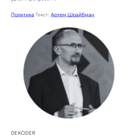
Политика
Текст:
Артем Шрайбман
DEKODER