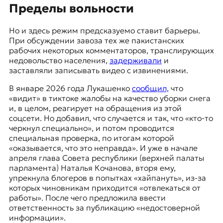
Пределы вольности
Но и здесь режим предсказуемо ставит барьеры.
При обсуждении завоза тех же пакистанских
рабочих некоторых комментаторов, транслирующих
недовольство населения,
задерживали
и
заставляли записывать видео с извинениями.
В январе 2026 года Лукашенко
сообщил,
что
«видит» в тиктоке жалобы на качество уборки снега
и, в целом, реагирует на обращения из этой
соцсети. Но добавил, что случается и так, что «кто-то
черкнул специально», и потом проводится
специальная проверка, по итогам которой
«оказывается, что это неправда». И уже в начале
апреля глава Совета республики (верхней палаты
парламента) Наталья Кочанова, вторя ему,
упрекнула блогеров в попытках «хайпануть», из-за
которых чиновникам приходится «отвлекаться от
работы». После чего предложила ввести
ответственность за публикацию «недостоверной
информации».