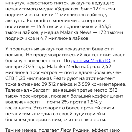
минуту», новостного тикток-аккаунта ведущего
независимого медиа «Зеркало», было 127 тысяч
подписчиков и почти 11 миллионов лайков, у
аккаунта Euroradio с мнениями экспертов и
политиков — 14,5 тысячи подписчиков и 343,5
тысячи лайков, у медиа Malanka News — 172 тысячи
подписчиков и 4,7 миллиона
лайков.
У провластных аккаунтов показатели бывают и
повыше. Но продемократический контент вызывает
большую вовлеченность. По
данным Media IQ
, в
январе 2025 года Malanka Media набрала 2,42
миллиона просмотров — почти вдвое больше, чем
СТВ (1,23 миллиона). Реагируют на этот контент
тоже активнее: 29 312 лайков и 3 559 комментариев.
Телеканал «Белсат», занявший третье место (512
тысяч просмотров), показал больший коэффициент
вовлеченности — почти 2% против 1,5% у
госканалов. Это говорит о более прочной связи
независимых медиа со своей аудиторией и
большем доверии к ним, считают эксперты.
Тем не менее, полагает Леся Рудник, эффективно