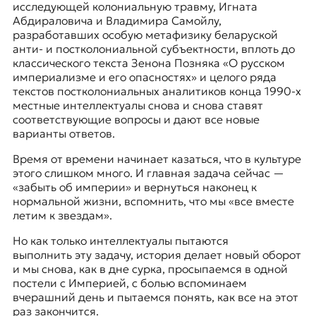
исследующей колониальную травму,
Игната
Абдираловича
и
Владимира Самойлу
,
разработавших особую метафизику беларуской
анти- и постколониальной субъектности, вплоть до
классического текста
Зенона Позняка
«О русском
империализме и его опасностях» и целого ряда
текстов постколониальных аналитиков конца 1990-х
местные интеллектуалы снова и снова ставят
соответствующие вопросы и дают все новые
варианты ответов.
Время от времени начинает казаться, что в культуре
этого слишком много. И главная задача сейчас —
«забыть об империи» и вернуться наконец к
нормальной жизни, вспомнить, что мы
«все вместе
летим к звездам»
.
Но как только интеллектуалы пытаются
выполнить эту задачу, история делает новый оборот
и мы снова, как в дне сурка, просыпаемся в одной
постели с Империей, с болью вспоминаем
вчерашний день и пытаемся понять, как все на этот
раз закончится.