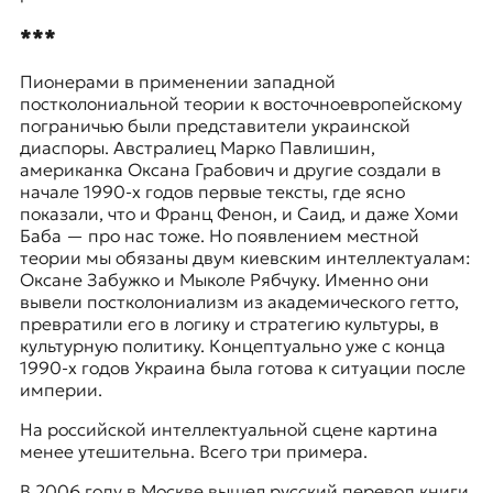
***
Пионерами в применении западной
постколониальной теории к восточноевропейскому
пограничью были представители украинской
диаспоры. Австралиец
Марко Павлишин
,
американка
Оксана Грабович
и другие создали в
начале 1990-х годов первые тексты, где ясно
показали, что и
Франц Фенон
, и
Саид,
и даже
Хоми
Баба
— про нас тоже. Но появлением местной
теории мы обязаны двум киевским интеллектуалам:
Оксане Забужко
и
Мыколе Рябчуку
. Именно они
вывели постколониализм из академического гетто,
превратили его в логику и стратегию культуры, в
культурную политику. Концептуально уже с конца
1990-х годов Украина была готова к ситуации после
империи.
На российской интеллектуальной сцене картина
менее утешительна. Всего три примера.
В 2006 году в Москве вышел русский перевод книги