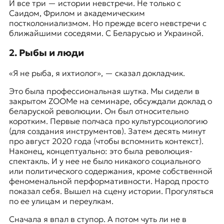
И все три — истории невстречи. Не только с
Саидом, Фрилом и академическим
постколониализмом. Но прежде всего невстречи с
ближайшими соседями. С Беларусью и Украиной.
2. Рыбы и люди
«Я не рыба, я ихтиолог», — сказал докладчик.
Это была профессиональная шутка. Мы сидели в
закрытом ZOOMе на семинаре, обсуждали доклад о
беларуской революции. Он был относительно
коротким. Первые полчаса про культурсоциологию
(для создания инструментов). Затем десять минут
про август 2020 года (чтобы вспомнить контекст).
Наконец, концептуально: это была революция-
спектакль. И у нее не было никакого социального
или политического содержания, кроме собственной
феноменальной перформативности. Народ просто
показал себя. Вышел на сцену истории. Прогуляться
по ее улицам и переулкам.
Сначала я впал в ступор. А потом чуть ли не в