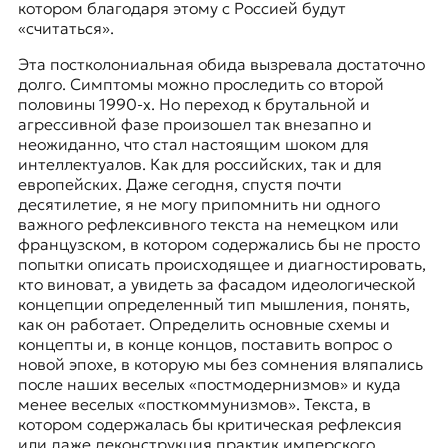
котором благодаря этому с Россией будут
«считаться».
Эта постколониальная обида вызревала достаточно
долго. Симптомы можно проследить со второй
половины 1990-х. Но переход к брутальной и
агрессивной фазе произошел так внезапно и
неожиданно, что стал настоящим шоком для
интеллектуалов. Как для российских, так и для
европейских. Даже сегодня, спустя почти
десятилетие, я не могу припомнить ни одного
важного рефлексивного текста на немецком или
французском, в котором содержались бы не просто
попытки описать происходящее и диагностировать,
кто виноват, а увидеть за фасадом идеологической
концепции определенный тип мышления, понять,
как он работает. Определить основные схемы и
концепты и, в конце концов, поставить вопрос о
новой эпохе, в которую мы без сомнения вляпались
после наших веселых «постмодернизмов» и куда
менее веселых «посткоммунизмов». Текста, в
котором содержалась бы критическая рефлексия
или даже деконструкция практик имперского