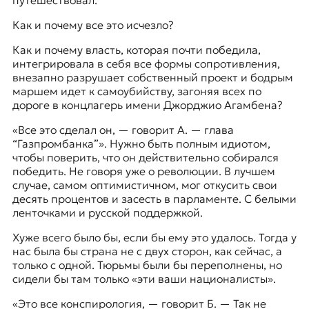
путешествовал.
Как и почему все это исчезло?
Как и почему власть, которая почти победила,
интегрировала в себя все формы сопротивления,
внезапно разрушает собственный проект и бодрым
маршем идет к самоубийству, загоняя всех по
дороге в концлагерь имени Джорджио Агамбена?
«Все это сделал он, — говорит А. —
глава
“Газпромбанка”
». Нужно быть полным идиотом,
чтобы поверить, что он действительно собирался
победить. Не говоря уже о революции. В лучшем
случае, самом оптимистичном, мог откусить свои
десять процентов и засесть в парламенте. С белыми
ленточками и русской поддержкой.
Хуже всего было бы, если бы ему это удалось. Тогда у
нас была бы страна не с двух сторон, как сейчас, а
только с одной. Тюрьмы были бы переполнены, но
сидели бы там только «эти ваши националисты».
«Это все конспирология, — говорит Б. — Так не