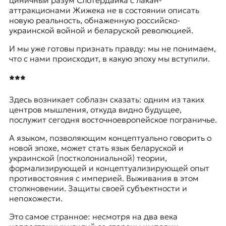
циничный разум
Слотердайка
с
лакан-
аттракционами Жижека
не в состоянии описать
новую реальность, обнаженную российско-
украинской войной и беларуской революцией.
И мы уже готовы признать правду: мы не понимаем,
что с нами происходит, в какую эпоху мы вступили.
***
Здесь возникает соблазн сказать: одним из таких
центров мышления, откуда видно будущее,
послужит сегодня восточноевропейское пограничье.
А языком, позволяющим концептуально говорить о
новой эпохе, может стать язык беларуской и
украинской (постколониальной) теории,
формализирующей и концептуализирующей опыт
противостояния с империей. Выживания в этом
столкновении. Защиты своей субъектности и
непохожести.
Это самое странное: несмотря на два века