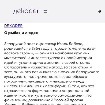
Перейти
к
содержимому
д
DEKODER
e
О рыбах и людях
k
Беларуский поэт и философ Игорь Бобков,
o
родившийся в 1964 году в городе Гомеле на юго-
востоке страны, — один из наиболее крупных
d
мыслителей и интеллектуалов в новой истории
идей и гуманитарного знания в своей стране.
e
Обладатель множества наград за свои стихи и
эссе, он много размышлял о значении беларуского
r
культурного пространства как европейского
пограничья, лежавшего и лежащего между
|
империями или на их периферии. О том, как это
отразилось на формировании национальной
D
идентичности и культурного самосознания. На
фоне войны, развязанной Россией против
Украины, Бобков в эссе для нашего проекта