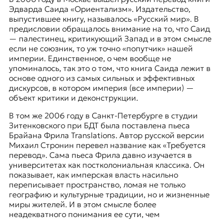
Эдварда Саида «Ориентализм». Издательство,
выпустившее книгу, называлось «Русский мир». В
предисловии обращалось внимание на то, что Саид
— палестинец, критикующий Запад и в этом смысле
если не союзник, то уж точно «попутчик» нашей
империи. Единственное, о чем вообще не
упоминалось, так это о том, что книга Саида лежит в
основе одного из самых сильных и эффективных
дискурсов, в котором империя (все империи) —
объект критики и деконструкции.
В том же 2006 году в Санкт-Петербурге в студии
Зитенковского при БДТ была поставлена ​​пьеса
Брайана Фрила
Translations. Автор русской версии
Михаил Стронин перевел название как «Требуется
перевод». Сама пьеса Фрила давно изучается в
университетах как постколониальная классика. Он
показывает, как имперская власть насильно
переписывает пространство, ломая не только
географию и культурные традиции, но и жизненные
миры жителей. И в этом смысле более
неадекватного понимания ее сути, чем