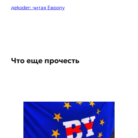
e
дekoder: читая Европу
s
t
i
o
n
Что еще прочесть
s