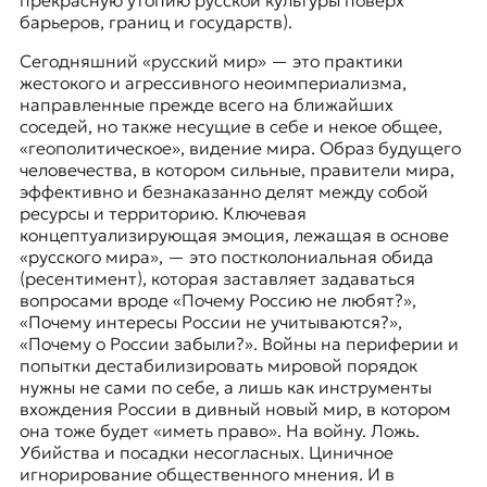
прекрасную утопию русской культуры поверх
барьеров, границ и государств).
Сегодняшний «русский мир» — это практики
жестокого и агрессивного неоимпериализма,
направленные прежде всего на ближайших
соседей, но также несущие в себе и некое общее,
«геополитическое», видение мира. Образ будущего
человечества, в котором сильные, правители мира,
эффективно и безнаказанно делят между собой
ресурсы и территорию. Ключевая
концептуализирующая эмоция, лежащая в основе
«русского мира», — это постколониальная обида
(ресентимент), которая заставляет задаваться
вопросами вроде «Почему Россию не любят?»,
«Почему интересы России не учитываются?»,
«Почему о России забыли?». Войны на периферии и
попытки дестабилизировать мировой порядок
нужны не сами по себе, а лишь как инструменты
вхождения России в дивный новый мир, в котором
она тоже будет «иметь право». На войну. Ложь.
Убийства и посадки несогласных. Циничное
игнорирование общественного мнения. И в