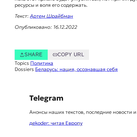
ресурсы и воля его содержать.
Текст
:
Артем Шрайбман
Опубликовано: 16.12.2022
SHARE
COPY URL
Topics
Политика
Dossiers
Беларусь: нация, осознавшая себя
S
Telegram
u
Анонсы наших текстов, последние новости и
g
дekoder: читая Европу
g
e