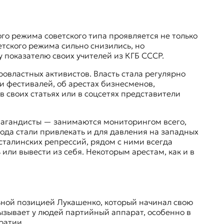
го режима советского типа проявляется не только
етского режима сильно снизились, но
у показателю своих учителей из КГБ СССР.
овластных активистов. Власть стала регулярно
и фестивалей, об арестах бизнесменов,
в своих статьях или в соцсетях представители
пагандисты — занимаются мониторингом всего,
рода стали привлекать и для давления на западных
сталинских репрессий, рядом с ними всегда
или вывести из себя. Некоторым арестам, как и в
льной позицией Лукашенко, который начинал свою
вызывает у людей партийный аппарат, особенно в
кратии.