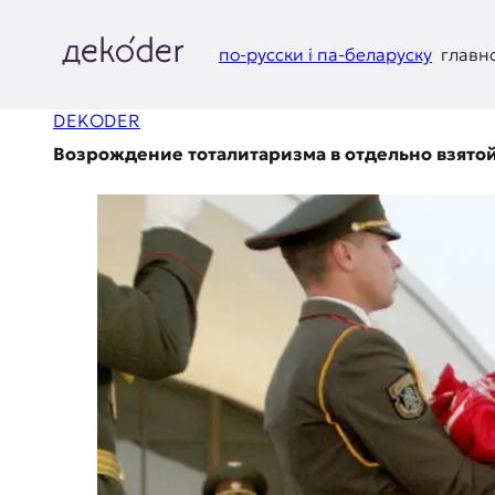
Перейти
к
содержимому
по-русски і па-беларуску
главн
д
DEKODER
e
Возрождение тоталитаризма в отдельно взято
k
o
d
e
r
|
D