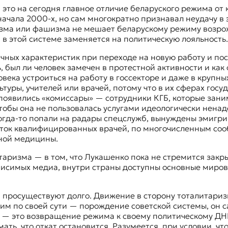
это на сегодня главное отличие беларуского режима от 
ачала 2000-х, но сам многократно признавал неудачу в 
изма или фашизма не мешает беларускому режиму возрож
 в этой системе заменяется на политическую лояльность
чных характеристик при переходе на новую работу и пос
был ли человек замечен в протестной активности и как 
века устроиться на работу в госсекторе и даже в крупны
туры, учителей или врачей, потому что в их сферах гос
появились «комиссары» — сотрудники КГБ, которые зани
тобы она не пользовалась услугами идеологически нена
гда-то попали на радары спецслужб, вынуждены эмигрир
Отток квалифицированных врачей, по многочисленным со
нной медицины.
итаризма — в том, что Лукашенко пока не стремится зак
ависимых медиа, внутри страны доступны основные миро
 просуществуют долго. Движение в сторону тоталитариз
жим по своей сути — порождение советской системы, он с
 — это возвращение режима к своему политическому ДНК
мать, что откат остановится. Разумеется, при условии, ч