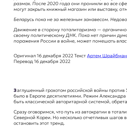
я
размах. После 2020 года они проникли во все с
ж
могут закрыть книжный магазин или выставку, отм
у
р
Беларусь пока не за железным занавесом. Недово
н
Движение в сторону тоталитаризма — органичное
а
своему политическому ДНК. Пока нет причин дума
л
поражения России в войне, может помешать влас
и
с
т
Оригинал
16 декабря 2022
Текст
Артем Шрайбман
и
Перевод
16 декабря 2022
к
а
в
п
е
Заглушенный грохотом российской войны против Украины, почти неслышно и незаметно для внешнего мира идет еще один процесс, аналогов которому не
р
было в Европе десятилетиями. Режим Александра 
е
быть классической авторитарной системой, обрета
в
о
Сразу оговоримся, что путь из автократии в тота
д
Северной Кореи. Но несколько отчетливых шагов в
е
остановить этот тренд.
и