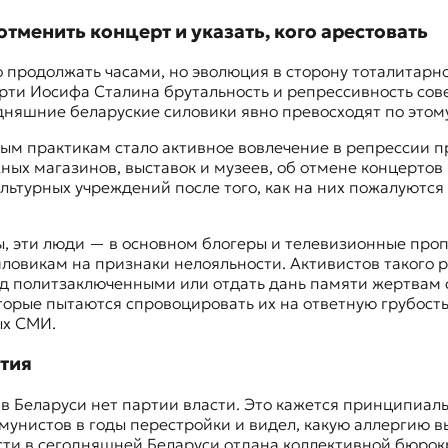
отменить концерт и указать, кого арестовать
продолжать часами, но эволюция в сторону тоталитарно
мерти Иосифа Сталина брутальность и репрессивность сов
дняшние беларуские силовики явно превосходят по этом
м практикам стало активное вовлечение в репрессии пр
ых магазинов, выставок и музеев, об отмене концертов 
льтурных учреждений после того, как на них пожалуются 
, эти люди — в основном блогеры и телевизионные про
силовикам на признаки нелояльности. Активистов такого 
ад политзаключенными или отдать дань памяти жертвам 
орые пытаются спровоцировать их на ответную грубость 
ых СМИ.
атия
 в Беларуси нет партии власти. Это кажется принципиа
мунистов в годы перестройки и видел, какую аллергию 
асти в сегодняшней Беларуси отдана коллективной бюро