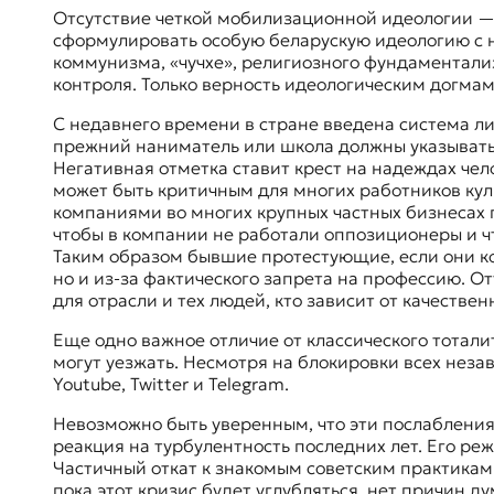
Отсутствие четкой мобилизационной идеологии — 
сформулировать особую беларускую идеологию с н
коммунизма, «чучхе», религиозного фундаментал
контроля. Только верность идеологическим догмам
С недавнего времени в стране введена система ли
прежний наниматель или школа должны указывать, 
Негативная отметка ставит крест на надеждах чело
может быть критичным для многих работников куль
компаниями во многих крупных частных бизнесах 
чтобы в компании не работали оппозиционеры и ч
Таким образом бывшие протестующие, если они ко
но и из-за фактического запрета на профессию. 
для отрасли и тех людей, кто зависит от качестве
Еще одно важное отличие от классического тотал
могут уезжать. Несмотря на блокировки всех нез
Youtube, Twitter и Telegram.
Невозможно быть уверенным, что эти послабления
реакция на турбулентность последних лет. Его ре
Частичный откат к знакомым советским практикам
пока этот кризис будет углубляться, нет причин ду