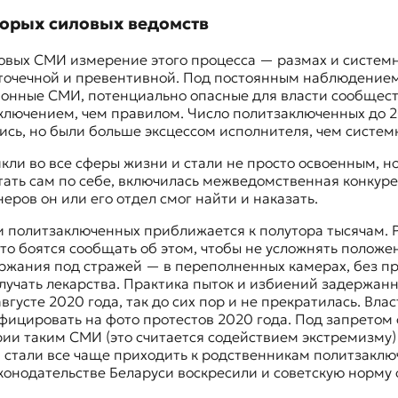
оторых силовых ведомств
овых СМИ измерение этого процесса — размах и системн
 точечной и превентивной. Под постоянным наблюдение
ионные СМИ, потенциально опасные для власти сообщест
ключением, чем правилом. Число политзаключенных до 2
ись, но были больше эксцессом исполнителя, чем систем
кли во все сферы жизни и стали не просто освоенным, но
ать сам по себе, включилась межведомственная конкуре
еров он или его отдел смог найти и наказать.
 политзаключенных приближается к полутора тысячам. 
то боятся сообщать об этом, чтобы не усложнять положе
ания под стражей — в переполненных камерах, без прог
лучать лекарства. Практика пыток и избиений задержанн
вгусте 2020 года, так до сих пор и не прекратилась. Вл
фицировать на фото протестов 2020 года. Под запретом 
и таким СМИ (это считается содействием экстремизму) 
и стали все чаще приходить к родственникам политзаклю
конодательстве Беларуси воскресили и советскую норму