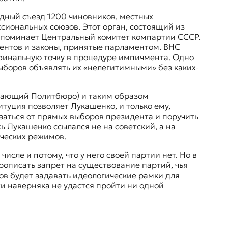
одный съезд 1200 чиновников, местных
сиональных союзов. Этот орган, состоящий из
напоминает Центральный комитет компартии СССР.
дентов и законы, принятые парламентом. ВНС
 финальную точку в процедуре импичмента. Одно
ыборов объявлять их «нелегитимными» без каких-
инающий Политбюро) и таким образом
итуция позволяет Лукашенко, и только ему,
заться от прямых выборов президента и поручить
 Лукашенко ссылался не на советский, а на
ических режимов.
исле и потому, что у него своей партии нет. Но в
рописать запрет на существование партий, чья
ов будет задавать идеологические рамки для
ти наверняка не удастся пройти ни одной