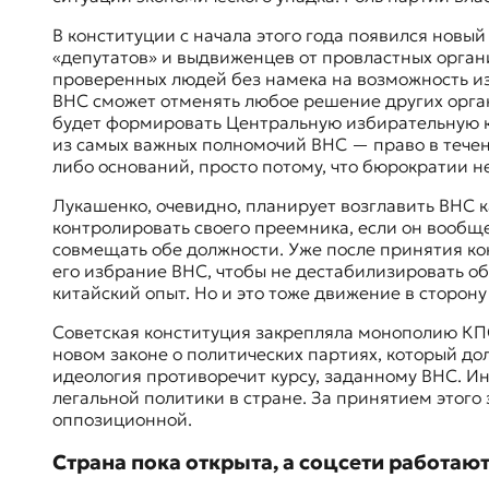
В конституции с начала этого года появился новы
«депутатов» и выдвиженцев от провластных орган
проверенных людей без намека на возможность из
ВНС сможет отменять любое решение других орган
будет формировать Центральную избирательную ко
из самых важных полномочий ВНС — право в течен
либо оснований, просто потому, что бюрократии 
Лукашенко, очевидно, планирует возглавить ВНС 
контролировать своего преемника, если он вообще 
совмещать обе должности. Уже после принятия ко
его избрание ВНС, чтобы не дестабилизировать о
китайский опыт. Но и это тоже движение в сторон
Советская конституция закрепляла монополию КПСС 
новом законе о политических партиях, который до
идеология противоречит курсу, заданному ВНС. И
легальной политики в стране. За принятием этого
оппозиционной.
Страна пока открыта, а соцсети работают