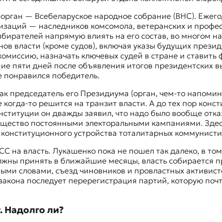
й орган — Всебеларуское народное собрание (ВНС). Ежег
изаций — наследников комсомола, ветеранских и профес
бирателей напрямую влиять на его состав, во многом 
ов власти (кроме судов), включая указы будущих прези
миссию, назначать ключевых судей в стране и ставить
ие пяти дней после объявления итогов президентских в
не понравился победитель.
как председатель его Президиума (орган, чем-то напом
когда-то решится на транзит власти. А до тех пор конст
нституции он дважды заявил, что надо было вообще отка
бщество постоянными электоральными кампаниями. Здесь
у конституционного устройства тоталитарных коммунист
на власть. Лукашенко пока не пошел так далеко, в том ч
лжны принять в ближайшие месяцы, власть собирается п
ными словами, съезд чиновников и провластных активист
 закона последует перерегистрация партий, которую поч
. Надолго ли?