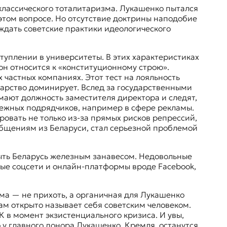
классического тоталитаризма. Лукашенко пытался
этом вопросе. Но отсутствие доктрины наподобие
дать советские практики идеологического
.
туплении в университеты. В этих характеристиках
он относится к «конституционному строю».
х частных компаниях. Этот тест на лояльность
ударство доминирует. Вслед за государственными
мают должность заместителя директора и следят,
дежных подрядчиков, например в сфере рекламы.
овать не только из-за прямых рисков репрессий,
общениям из Беларуси, стал серьезной проблемой
рыть Беларусь железным занавесом. Недовольные
вые соцсети и онлайн-платформы вроде Facebook,
ма — не прихоть, а органичная для Лукашенко
ам открыто называет себя советским человеком.
 в момент экзистенциального кризиса. И увы,
то у главного донора Лукашенко, Кремля, останутся