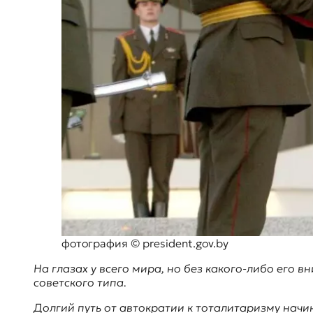
E
K
O
D
E
R
Е
в
р
о
п
фотография © president.gov.by
е
й
На глазах у всего мира, но без какого-либо его
с
советского типа.
к
а
Долгий путь от автократии к тоталитаризму начи