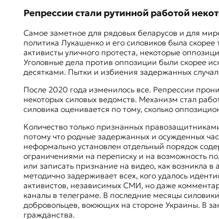
к
Репрессии стали рутинной работой нек
о
н
Самое заметное для рядовых беларусов и для мир
т
политика Лукашенко и его силовиков была скорее
е
активисты уличного протеста, некоторые оппозиц
к
Уголовные дела против оппозиции были скорее ис
с
десятками. Пытки и избиения задержанных случал
т
е
После 2020 года изменилось все. Репрессии прони
некоторых силовых ведомств. Механизм стал работ
силовика оценивается по тому, сколько оппозицион
Количество только признанных правозащитниками
потому что родные задержанных и осужденных час
неформально установлен отдельный порядок содерж
ограничениями на переписку и на возможность по
или записать признание на видео, как возникла в а
методично задерживает всех, кого удалось иденти
активистов, независимых СМИ, но даже комментари
каналы в телеграме. В последние месяцы силовик
добровольцев, воюющих на стороне Украины. В за
гражданства.