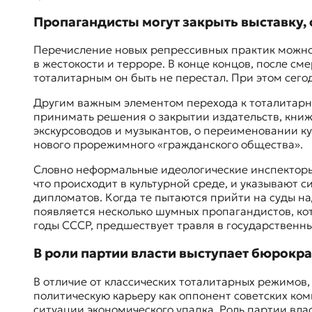
Пропагандисты могут закрыть выставку, 
Перечисление новых репрессивных практик можно 
в жестокости и терроре. В конце концов, после с
тоталитарным он быть не перестал. При этом сего
Другим важным элементом перехода к тоталитарны
принимать решения о закрытии издательств, книжн
экскурсоводов и музыкантов, о переименовании ку
нового прорежимного «гражданского общества».
Словно неформальные идеологические инспекторы
что происходит в культурной среде, и указывают 
дипломатов. Когда те пытаются прийти на суды н
появляется несколько шумных пропагандистов, кот
годы СССР, предшествует травля в государственн
В роли партии власти выступает бюрокр
В отличие от классических тоталитарных режимов,
политическую карьеру как оппонент советских ком
ситуации экономического упадка. Роль партии вл