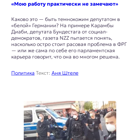
E
«Мою работу практически не замечают»
K
Каково это — быть темнокожим депутатом в
O
«белой» Германии? На примере Карамбы
Диаби, депутата Бундестага от социал-
D
демократов, газета NZZ пытается понять,
насколько остро стоит расовая проблема в ФРГ
E
— или же сама по себе его парламентская
карьера говорит, что она во многом решена.
R
Политика
Текст:
Аня Штеле
Е
в
р
о
п
е
й
с
к
а