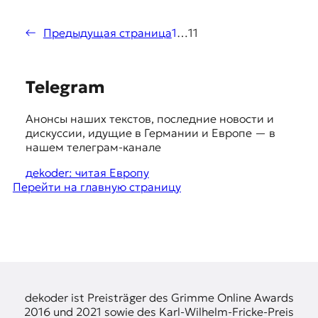
←
Предыдущая страница
1
…
11
S
Telegram
u
Анонсы наших текстов, последние новости и
g
дискуссии, идущие в Германии и Европе — в
g
нашем телеграм-канале
e
дekoder: читая Европу
Перейти на главную страницу
s
t
i
o
n
s
dekoder ist Preisträger des Grimme Online Awards
2016 und 2021 sowie des Karl-Wilhelm-Fricke-Preis