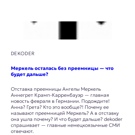
к
о
н
т
е
к
с
т
DEKODER
е
Меркель осталась без преемницы — что
будет дальше?
Отставка преемницы Ангелы Меркель
Аннегрет Крамп-Карренбауэр — главная
новость февраля в Германии. Подождите!
Анна? Грета? Кто это вообще?! Почему ее
называют преемницей Меркель? А в отставку
она ушла почему? И что будет дальше? dekoder
спрашивает — главные немецкоязычные СМИ
отвечают.