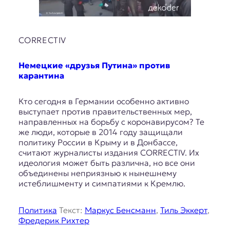
я
ж
у
р
CORRECTIV
н
а
л
Немецкие «друзья Путина» против
и
карантина
с
т
Кто сегодня в Германии особенно активно
и
выступает против правительственных мер,
к
направленных на борьбу с коронавирусом? Те
а
же люди, которые в 2014 году защищали
в
политику России в Крыму и в Донбассе,
п
считают журналисты издания CORRECTIV. Их
е
идеология может быть различна, но все они
р
объединены неприязнью к нынешнему
е
истеблишменту и симпатиями к Кремлю.
в
о
д
Политика
Текст:
Маркус Бенсманн
,
Тиль Эккерт
,
е
Фредерик Рихтер
и