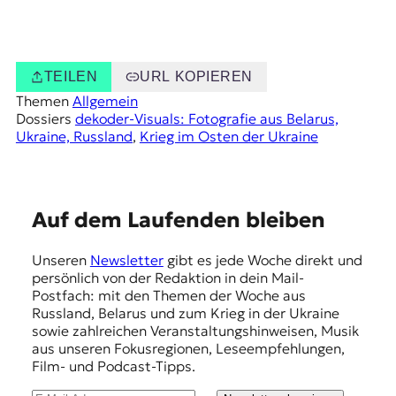
TEILEN
URL KOPIEREN
Themen
Allgemein
Dossiers
dekoder-Visuals: Fotografie aus Belarus,
Ukraine, Russland
, 
Krieg im Osten der Ukraine
E
Auf dem Laufenden bleiben
m
Unseren
Newsletter
gibt es jede Woche direkt und
p
persönlich von der Redaktion in dein Mail-
f
Postfach: mit den Themen der Woche aus
Russland, Belarus und zum Krieg in der Ukraine
e
sowie zahlreichen Veranstaltungshinweisen, Musik
h
aus unseren Fokusregionen, Leseempfehlungen,
Film- und Podcast-Tipps.
l