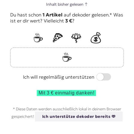
Inhalt bisher gelesen
↑
Du hast schon
1 Artikel
auf dekoder gelesen.* Was
ist er dir wert? Vielleicht
3 €
?
☕️
🍕
🌹
💰
☕️
Switch
Ich will regelmäßig unterstützen
Mit 3 € einmalig danken!
* Diese Daten werden ausschließlich lokal in deinem Browser
gespeichert!
Ich unterstütze dekoder bereits 🫶