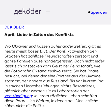
Zum
Inhalt
springen
Spenden
д
DEKODER
e
April: Liebe in Zeiten des Konflikts
k
Wo Ukrainer und Russen aufeinandertreffen, gibt es
o
heute meist böses Blut. Der Konflikt zwischen den
Staaten hat zahllose Freundschaften zerstört und
d
ganze Familien auseinandergerissen. Doch nicht jeder
lässt sich anstecken vom Geist der Feindschaft, wie
e
die Fotografin Oksana Yushko zeigt: Sie hat Paare
besucht, bei denen der eine Partner aus der Ukraine
r
stammt, der andere aus Russland. Bis vor kurzem lag
in solchen Liebesbeziehungen nichts Besonderes,
|
plötzlich aber werden sie zu Laboratorien der
Verständigung
: In ihrem täglichen Leben schaffen
D
diese Paare sich Welten, in denen das Menschliche
zählt, nicht die Politik.