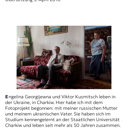
r
n
a
l
i
s
m
u
s
u
n
d
M
e
d
i
e
Engelina Georgijewna und Viktor Kusmitsch leben in
n
der Ukraine, in
Charkiw
. Hier habe ich mit dem
k
Fotoprojekt begonnen: mit meiner russischen Mutter
o
und meinem ukrainischen Vater. Sie haben sich im
m
Studium kennengelernt an der Staatlichen Universität
p
Charkiw und leben seit mehr als 50 Jahren zusammen.
e