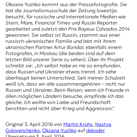
E
Oksana Yushko kommt aus der Pressefotografie. Sie
K
hat die Journalismusschule der Zeitung
Iswestija
besucht, für russische und internationale Medien wie
O
Stern
,
Mare
,
Financial Times
und
Russki Reporter
gearbeitet und zuletzt den
Prix Bayeux Calvados
2014
D
gewonnen. Sie selbst ist Russin, stammt aus einer
russisch-ukrainischen Familie und lebt mit ihrem
E
ukrainischen Partner Artur Bondar, ebenfalls einem
Fotografen, in Moskau (die beiden sind auf dem
R
letzten Bild unserer Serie zu sehen). Über ihr Projekt
schreibt sie: „Ich selbst habe es nie so empfunden,
dass Russen und Ukrainer etwas trennt. Ich sehe
W
überhaupt keinen Unterschied. Seit meiner Schulzeit
i
weiß ich, dass wir alle zusammengehören – nicht nur
s
Russen und Ukrainer. Beim Reisen, wenn ich Freunde in
s
allen möglichen Ländern besuche, empfinde ich das
e
gleiche. Ich wollte von Liebe und Freundschaft
n
berichten und nicht über Krieg und Aggression.“
,
J
Original
3. April 2016
von
Martin Krohs
,
Nastya
o
Golovenchenko
,
Oksana Yushko
auf
dekoder
u
Übersetzung
3. April 2016