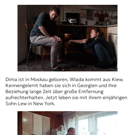
t
e
n
z
z
u
O
s
t
e
u
r
o
Dima ist in Moskau geboren, Wlada kommt aus Kiew.
p
Kennengelernt haben sie sich in Georgien und ihre
a
Beziehung lange Zeit über große Entfernung
.
aufrechterhalten. Jetzt leben sie mit ihrem einjährigen
Sohn Lew in New York.