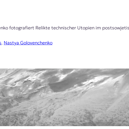
enko fotografiert Relikte technischer Utopien im postsowjet
s
,
Nastya Golovenchenko