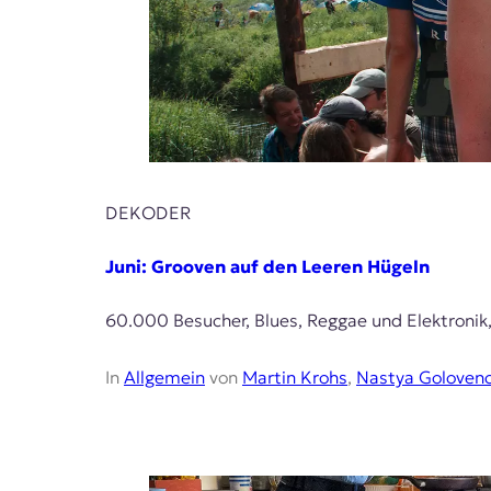
DEKODER
Juni: Grooven auf den Leeren Hügeln
60.000 Besucher, Blues, Reggae und Elektronik,
In
Allgemein
von
Martin Krohs
,
Nastya Goloven