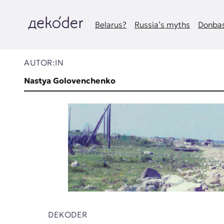
Zum
Inhalt
springen
Belarus?
Russia’s myths
Donbas
д
e
AUTOR:IN
k
Nastya Golovenchenko
o
d
e
r
|
D
DEKODER