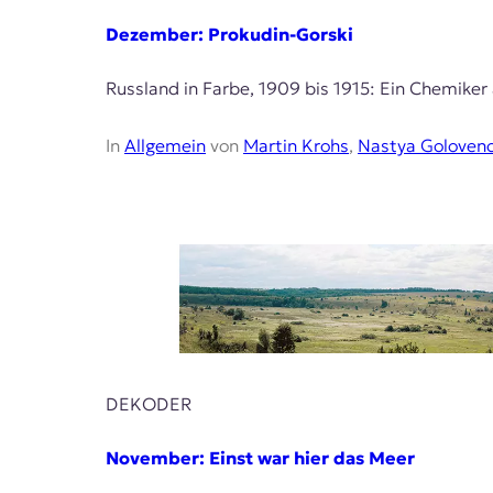
E
Dezember: Prokudin-Gorski
K
O
Russland in Farbe, 1909 bis 1915: Ein Chemiker 
D
In
Allgemein
von
Martin Krohs
,
Nastya Goloven
E
R
W
i
s
s
e
n
DEKODER
,
J
o
November: Einst war hier das Meer
u