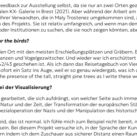
eedback zur Ausstellung selbst, da sie nur an zwei Orten ge
italen KX- Galerie in Brest (2021). Aber während der Arbeit a
n ihrer Verwandten, die in Maly Trostenez umgekommen sind, z
rm des Projekts. Sie ist relativ umfangreich, und wenn man den
er Institutionen zu suchen, die sie noch zeigen könnten, aber
ar the birds
?
den Ort mit den meisten Erschießungsplätzen und Gräbern.
nzen und Vogelgezwitscher. Und wieder war ich erschüttert 
43 geschehen ist. Als ich dann das Reisetagebuch von Vienn
 sofort ein Satz ins Auge, weil er so genau wiedergab, was ich
e presence of the tall, straight pine trees as I write these w
i der Visualisierung?
 gearbeitet, die sich aufdrängt, von welcher Seite auch imm
atur und der Zeit, der Transformation der europäischen Städ
ezialoperation der Nazis und der Manipulation des histori
eid, das ist normal. Ich fühle mich zum Beispiel nicht bereit
sein. Bei diesem Projekt versuche ich, in der Sprache der Ku
rn indem ich dem Zuschauer aus sicherer Distanz einen Raum