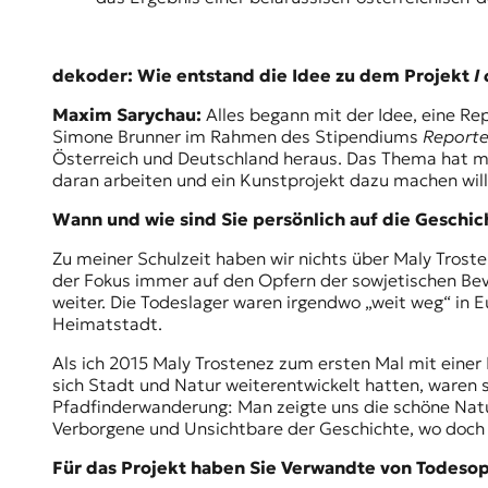
t
e
n
dekoder: Wie entstand die Idee zu dem Projekt
I
z
z
Maxim Sarychau:
Alles begann mit der Idee, eine Re
u
Simone Brunner im Rahmen des Stipendiums
Reporter
O
Österreich und Deutschland heraus. Das Thema hat mich
s
daran arbeiten und ein Kunstprojekt dazu machen will,
t
e
Wann und wie sind Sie persönlich auf die Geschi
u
r
Zu meiner Schulzeit haben wir nichts über Maly Trost
o
der Fokus immer auf den Opfern der sowjetischen Bev
p
weiter. Die Todeslager waren irgendwo „weit weg“ in E
a
Heimatstadt.
.
Als ich 2015 Maly Trostenez zum ersten Mal mit einer 
sich Stadt und Natur weiterentwickelt hatten, waren 
Pfadfinderwanderung: Man zeigte uns die schöne Nat
Verborgene und Unsichtbare der Geschichte, wo doch 
Für das Projekt haben Sie Verwandte von Todesopf