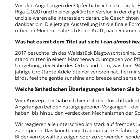
Von den Angehörigen der Opfer habe ich nicht direkt F
Riga (2020) und in einer gekürzten Version in der dig
und sie waren alle interessiert daran, die Geschichte
dankbar bin. Die jetzige Ausstellung ist die finale Fo
rüber. Im Moment habe ich keine Kraft, nach Räumen od
Was hat es mit dem Titel auf sich:
I can almost he
2017 besuchte ich das Waldstück Blagowschtschina, 
stand mitten in einem Märchenwald, umgeben von Pfla
Umgebung, der Ruhe des Ortes und dem, was hier 1942/
jährige Großtante Adele Steiner verloren hat, fiel mir
birds, feel the gentle sunshine and breeze and sense th
Welche ästhetischen Überlegungen leiteten Sie be
Vom Konzept her habe ich hier mit der Unsichtbarkeit
Angefangen bei den naturgegebenen Vorgängen – der N
haben, bis hin zu den verdeckten Mechanismen der Sp
Wir reagieren alle unterschiedlich stark auf fremdes L
zu erspüren. Das könnte eine traumatische Erfahrung 
Bilder von Gewalt zu zeigen oder zu verwenden, sonde