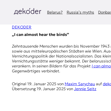
Zum
Inhalt
springen
Belarus?
Russia’s myths
Donbas
д
DEKODER
e
„I can almost hear the birds”
k
Zehntausende Menschen wurden bis November 1943 
o
sowie aus mitteleuropäischen Städten wie Wien. Ausc
Vernichtungspolitik der Nationalsozialisten. Das kl
d
Vernichtungsstätte weniger bekannt. Der belarussis
verankern. In seinen Bildern für das Projekt
I can almo
e
Gegenwärtiges verbindet.
r
Original
19. Januar 2025
von
Maxim Sarychau
auf
dek
Übersetzung
19. Januar 2025
von
Jennie Seitz
|
D