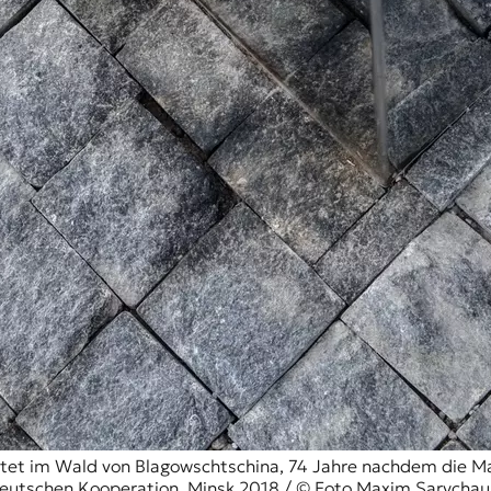
ichtet im Wald von Blagowschtschina, 74 Jahre nachdem die
-deutschen Kooperation, Minsk 2018 / © Foto Maxim Sarychau