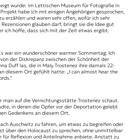
zeigt wurde: im Lettischen Museum für Fotografie in
m Projekt habe ich mit einigen Angehörigen gesprochen,
u erzählen und waren sehr offen, wofür ich sehr
 Rezensionen glauben darf, bringt sie die Idee gut
 ich hoffe, dass sich mit der Zeit etwas ergibt.
 Es war ein wunderschöner warmer Sommertag. Ich
von der Diskrepanz zwischen der Schönheit der
a Duff las, die in Maly Trostenez ihre damals 22-
 an diesem Ort gefühlt hatte: „I can almost hear the
ords.“
er man auf die Vernichtungsstätte Trostenez schaut.
te, in denen die Opfer vor der Deportation gelebt
schen Gedenkens an diesem Ort.
, nach Auschwitz zu fahren, um etwas zu begreifen oder
nst über den Holocaust zu sprechen, ohne unmittelbar
 für Reflexion und Anteilnahme anbiete. Anstatt zu