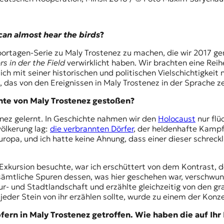
 can almost hear the birds
?
portagen-Serie zu Maly Trostenez zu machen, die wir 2017 ge
s in der the Field
verwirklicht haben. Wir brachten eine Reih
 mit seiner historischen und politischen Vielschichtigkeit n
 das von den Ereignissen in Maly Trostenez in der Sprache ze
chte von Maly Trostenez gestoßen?
enez gelernt. In Geschichte nahmen wir den
Holocaust
nur flü
ölkerung lag:
die verbrannten Dörfer
, der heldenhafte Kampf
uropa, und ich hatte keine Ahnung, dass einer dieser schreckl
Exkursion besuchte, war ich erschüttert von dem Kontrast, de
sämtliche Spuren dessen, was hier geschehen war, verschwun
ur- und Stadtlandschaft und erzählte gleichzeitig von de
jeder Stein von ihr erzählen sollte, wurde zu einem der Ko
ern in Maly Trostenez getroffen. Wie haben die auf Ihr 