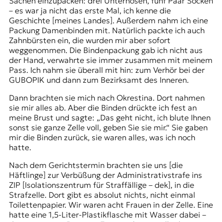
Sachen einzupacken: drei Unterhosen, fünf Paar Socken
– es war ja nicht das erste Mal, ich kenne die
Geschichte [meines Landes]. Außerdem nahm ich eine
Packung Damenbinden mit. Natürlich packte ich auch
Zahnbürsten ein, die wurden mir aber sofort
weggenommen. Die Bindenpackung gab ich nicht aus
der Hand, verwahrte sie immer zusammen mit meinem
Pass. Ich nahm sie überall mit hin: zum Verhör bei der
GUBOPIK und dann zum Bezirksamt des Inneren.
Dann brachten sie mich nach Okrestina. Dort nahmen
sie mir alles ab. Aber die Binden drückte ich fest an
meine Brust und sagte: „Das geht nicht, ich blute Ihnen
sonst sie ganze Zelle voll, geben Sie sie mir.“ Sie gaben
mir die Binden zurück, sie waren alles, was ich noch
hatte.
Nach dem Gerichtstermin brachten sie uns [die
Häftlinge] zur Verbüßung der Administrativstrafe ins
ZIP [Isolationszentrum für Straffällige – dek], in die
Strafzelle. Dort gibt es absolut nichts, nicht einmal
Toilettenpapier. Wir waren acht Frauen in der Zelle. Eine
hatte eine 1,5-Liter-Plastikflasche mit Wasser dabei –