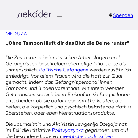
Zum
Inhalt
springen
Spenden
д
MEDUZA
e
„Ohne Tampon läuft dir das Blut die Beine runter”
k
Die Zustände in belarussischen Arbeitslagern und
o
Gefängnissen beschreiben ehemalige Inhaftierte als
unmenschlich.
Politische Gefangene
werden zusätzlich
d
erniedrigt. Vor allem Frauen wird die Haft zur Qual
gemacht, indem das Gefängnispersonal ihnen
e
Tampons und Binden vorenthält. Mit ihrem wenigen
Geld müssen sie sich beim Einkauf im Gefängnisladen
r
entscheiden, ob sie dafür Lebensmittel kaufen, die
helfen, die körperlich und psychisch belastende Haft zu
|
überstehen, oder eben Menstruationsprodukte.
D
Die Journalistin und Aktivistin Jewgenija Dolgaja hat
im Exil die Initiative
Politvyazynka
gegründet, um auf
die besondere Lage von
weiblichen politischen