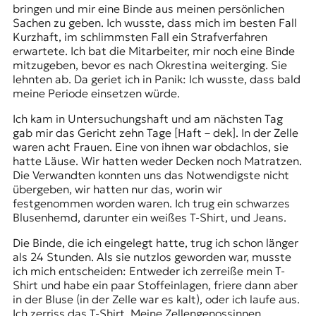
bringen und mir eine Binde aus meinen persönlichen
Sachen zu geben. Ich wusste, dass mich im besten Fall
Kurzhaft, im schlimmsten Fall ein Strafverfahren
erwartete. Ich bat die Mitarbeiter, mir noch eine Binde
mitzugeben, bevor es nach Okrestina weiterging. Sie
lehnten ab. Da geriet ich in Panik: Ich wusste, dass bald
meine Periode einsetzen würde.
Ich kam in Untersuchungshaft und am nächsten Tag
gab mir das Gericht zehn Tage [Haft – dek]. In der Zelle
waren acht Frauen. Eine von ihnen war obdachlos, sie
hatte Läuse. Wir hatten weder Decken noch Matratzen.
Die Verwandten konnten uns das Notwendigste nicht
übergeben, wir hatten nur das, worin wir
festgenommen worden waren. Ich trug ein schwarzes
Blusenhemd, darunter ein weißes T-Shirt, und Jeans.
Die Binde, die ich eingelegt hatte, trug ich schon länger
als 24 Stunden. Als sie nutzlos geworden war, musste
ich mich entscheiden: Entweder ich zerreiße mein T-
Shirt und habe ein paar Stoffeinlagen, friere dann aber
in der Bluse (in der Zelle war es kalt), oder ich laufe aus.
Ich zerriss das T-Shirt. Meine Zellengenossinnen