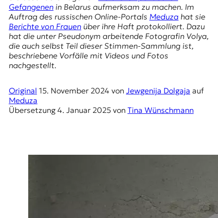
E
Gefangenen
in Belarus aufmerksam zu machen. Im
K
Auftrag des russischen Online-Portals
Meduza
hat sie
Berichte von Frauen
über ihre Haft protokolliert. Dazu
O
hat die unter Pseudonym arbeitende Fotografin Volya,
die auch selbst Teil dieser Stimmen-Sammlung ist,
D
beschriebene Vorfälle mit Videos und Fotos
nachgestellt.
E
Original
15. November 2024
von
Jewgenija Dolgaja
auf
R
Meduza
Übersetzung
4. Januar 2025
von
Tina Wünschmann
W
i
s
s
e
n
,
J
o
u