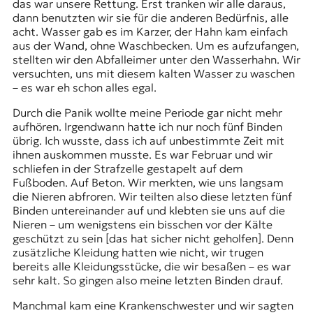
das war unsere Rettung. Erst tranken wir alle daraus,
dann benutzten wir sie für die anderen Bedürfnis, alle
acht. Wasser gab es im Karzer, der Hahn kam einfach
aus der Wand, ohne Waschbecken. Um es aufzufangen,
stellten wir den Abfalleimer unter den Wasserhahn. Wir
versuchten, uns mit diesem kalten Wasser zu waschen
– es war eh schon alles egal.
Durch die Panik wollte meine Periode gar nicht mehr
aufhören. Irgendwann hatte ich nur noch fünf Binden
übrig. Ich wusste, dass ich auf unbestimmte Zeit mit
ihnen auskommen musste. Es war Februar und wir
schliefen in der Strafzelle gestapelt auf dem
Fußboden. Auf Beton. Wir merkten, wie uns langsam
die Nieren abfroren. Wir teilten also diese letzten fünf
Binden untereinander auf und klebten sie uns auf die
Nieren – um wenigstens ein bisschen vor der Kälte
geschützt zu sein [das hat sicher nicht geholfen]. Denn
zusätzliche Kleidung hatten wie nicht, wir trugen
bereits alle Kleidungsstücke, die wir besaßen – es war
sehr kalt. So gingen also meine letzten Binden drauf.
Manchmal kam eine Krankenschwester und wir sagten