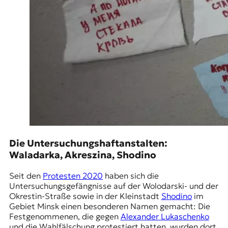
t
e
n
z
z
u
O
s
t
e
u
r
o
p
Die Untersuchungshaftanstalten:
a
Waladarka, Akreszina, Shodino
.
Seit den
Protesten 2020
haben sich die
Untersuchungsgefängnisse auf der
Wolodarski-
und der
Okrestin-Straße
sowie in der Kleinstadt
Shodino
im
Gebiet Minsk einen besonderen Namen gemacht: Die
Festgenommenen, die gegen
Alexander Lukaschenko
und
die Wahlfälschung
protestiert hatten, wurden dort