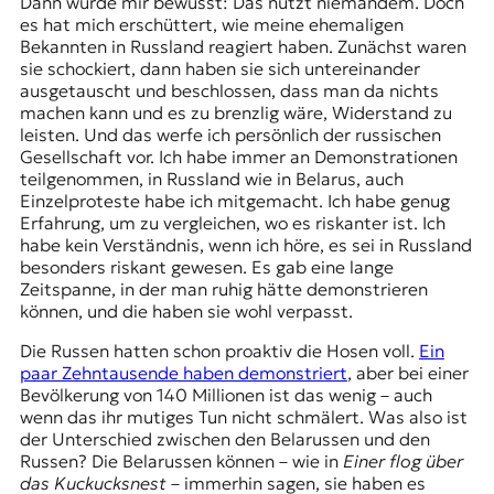
Dann wurde mir bewusst: Das nützt niemandem. Doch
t
es hat mich erschüttert, wie meine ehemaligen
e
Bekannten in Russland reagiert haben. Zunächst waren
n
sie schockiert, dann haben sie sich untereinander
z
ausgetauscht und beschlossen, dass man da nichts
z
machen kann und es zu brenzlig wäre, Widerstand zu
u
leisten. Und das werfe ich persönlich der russischen
O
Gesellschaft vor. Ich habe immer an Demonstrationen
s
teilgenommen, in Russland wie in Belarus, auch
t
Einzelproteste habe ich mitgemacht. Ich habe genug
e
Erfahrung, um zu vergleichen, wo es riskanter ist. Ich
u
habe kein Verständnis, wenn ich höre, es sei in Russland
r
besonders riskant gewesen. Es gab eine lange
o
Zeitspanne, in der man ruhig hätte demonstrieren
p
können, und die haben sie wohl verpasst.
a
.
Die Russen hatten schon proaktiv die Hosen voll.
Ein
paar Zehntausende haben demonstriert
, aber bei einer
Bevölkerung von 140 Millionen ist das wenig – auch
wenn das ihr mutiges Tun nicht schmälert. Was also ist
der Unterschied zwischen den Belarussen und den
Russen? Die Belarussen können – wie in
Einer flog über
das Kuckucksnest
– immerhin sagen, sie haben es