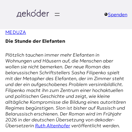
Zum
Inhalt
springen
Spenden
д
MEDUZA
e
Die Stunde der Elefanten
k
Plötzlich tauchen immer mehr Elefanten in
o
Wohnungen und Häusern auf, die Menschen aber
wollen sie nicht bemerken. Der neue Roman des
d
belarussischen Schriftstellers Sasha Filipenko spielt
mit der Metapher des Elefanten, der im Zimmer steht
e
und der ein aufgeschobenes Problem versinnbildlicht.
Filipenko macht ihn zum Zentrum einer hochaktuellen
r
und politischen Geschichte und zeigt, wie kleine
alltägliche Kompromisse die Bildung eines autoritären
|
Regimes begünstigen.
Slon
ist bisher auf Russisch und
Belarussisch erschienen. Der Roman wird im Frühjahr
D
2026 in der deutschen Übersetzung von dekoder-
Übersetzerin
Ruth Altenhofer
veröffentlicht werden.