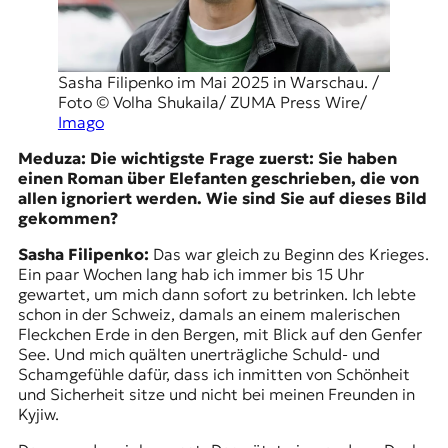
r
n
a
l
Sasha Filipenko im Mai 2025 in Warschau. /
i
Foto © Volha Shukaila/ ZUMA Press Wire/
s
Imago
m
u
Meduza: Die wichtigste Frage zuerst: Sie haben
s
einen Roman über Elefanten geschrieben, die von
u
allen ignoriert werden. Wie sind Sie auf dieses Bild
n
gekommen?
d
M
Sasha Filipenko:
Das war gleich zu Beginn des Krieges.
e
Ein paar Wochen lang hab ich immer bis 15 Uhr
d
gewartet, um mich dann sofort zu betrinken. Ich lebte
i
schon in der Schweiz, damals an einem malerischen
e
Fleckchen Erde in den Bergen, mit Blick auf den Genfer
n
See. Und mich quälten unerträgliche Schuld- und
k
Schamgefühle dafür, dass ich inmitten von Schönheit
o
und Sicherheit sitze und nicht bei meinen Freunden in
m
Kyjiw.
p
e