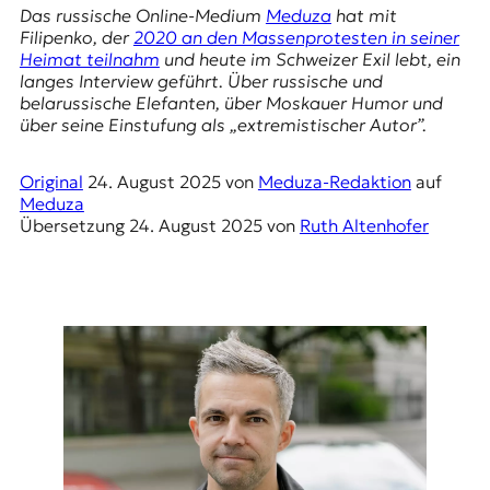
E
Das russische Online-Medium
Meduza
hat mit
K
Filipenko, der
2020 an den Massenprotesten in seiner
Heimat teilnahm
und heute im Schweizer Exil lebt, ein
O
langes Interview geführt. Über russische und
belarussische Elefanten, über Moskauer Humor und
D
über seine Einstufung als „extremistischer Autor”.
E
Original
24. August 2025
von
Meduza-Redaktion
auf
Meduza
R
Übersetzung
24. August 2025
von
Ruth Altenhofer
W
i
s
s
e
n
,
J
o
u