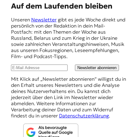
E
Auf dem Laufenden bleiben
m
Unseren
Newsletter
gibt es jede Woche direkt und
p
persönlich von der Redaktion in dein Mail-
f
Postfach: mit den Themen der Woche aus
Russland, Belarus und zum Krieg in der Ukraine
e
sowie zahlreichen Veranstaltungshinweisen, Musik
h
aus unseren Fokusregionen, Leseempfehlungen,
Film- und Podcast-Tipps.
l
u
Newsletter abonnieren
n
Mit Klick auf „Newsletter abonnieren“ willigst du in
den Erhalt unseres Newsletters und die Analyse
g
deines Nutzerverhaltens ein. Du kannst dich
e
jederzeit über den Link im Newsletter wieder
abmelden. Weitere Informationen zur
n
Verarbeitung deiner Daten und zum Widerruf
findest du in unserer
Datenschutzerklärung
.