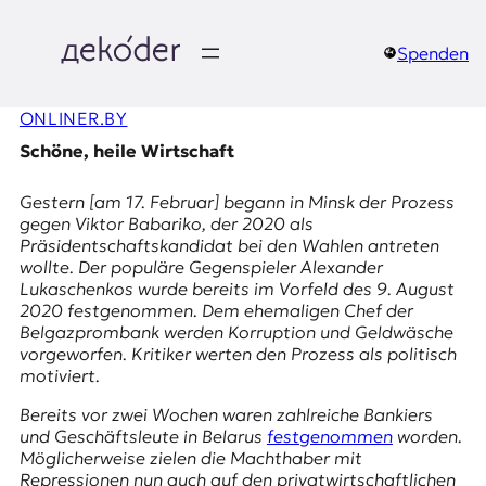
Zum
Inhalt
springen
Spenden
д
ONLINER.BY
e
Schöne, heile Wirtschaft
k
Gestern [am 17. Februar] begann in Minsk der Prozess
o
gegen Viktor Babariko, der 2020 als
Präsidentschaftskandidat bei den Wahlen antreten
d
wollte. Der populäre Gegenspieler Alexander
Lukaschenkos wurde bereits im Vorfeld des
9. August
e
2020
festgenommen. Dem ehemaligen Chef der
Belgazprombank werden Korruption und Geldwäsche
r
vorgeworfen. Kritiker werten den Prozess als politisch
motiviert.
|
Bereits vor zwei Wochen waren zahlreiche Bankiers
D
und Geschäftsleute in Belarus
festgenommen
worden.
Möglicherweise zielen die Machthaber mit
Repressionen nun auch auf den privatwirtschaftlichen