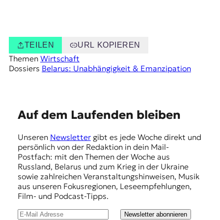
TEILEN
URL KOPIEREN
Themen
Wirtschaft
Dossiers
Belarus: Unabhängigkeit & Emanzipation
E
Auf dem Laufenden bleiben
m
Unseren
Newsletter
gibt es jede Woche direkt und
p
persönlich von der Redaktion in dein Mail-
f
Postfach: mit den Themen der Woche aus
Russland, Belarus und zum Krieg in der Ukraine
e
sowie zahlreichen Veranstaltungshinweisen, Musik
h
aus unseren Fokusregionen, Leseempfehlungen,
Film- und Podcast-Tipps.
l
u
Newsletter abonnieren