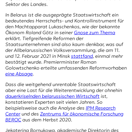
E
Sektor des Landes.
K
In Belarus ist die ausgeprägte Staatswirtschaft ein
bedeutendes Herrschafts- und Kontrollinstrument für
O
den Machtapparat Lukaschenkos, wie der bekannte
Ökonom Roland Götz in seiner
Gnose zum Thema
D
erklärt. Tiefgreifende Reformen der
Staatsunternehmen sind also kaum denkbar, was auf
E
der Allbelarussischen Volksversammlung, die am 11.
und 12. Februar 2021 in Minsk
stattfand
, einmal mehr
R
bestätigt wurde. Premierminister Roman
Golowtschenko erteilte umfassenden Reformvorhaben
eine Absage
.
W
i
Dass die weitgehend unrentable Staatswirtschaft
s
aber eine Last für die Weiterentwicklung der ohnehin
s
dauerkriselnden belarussischen Wirtschaft
ist,
e
konstatieren Experten seit vielen Jahren. So
n
beispielsweise auch die Analyse des
IPM Research
,
Center
und des
Zentrums für ökonomische Forschung
J
BEROC
aus dem Herbst 2020.
o
u
Jеkaterina Bornukowa, akademische Direktorin des