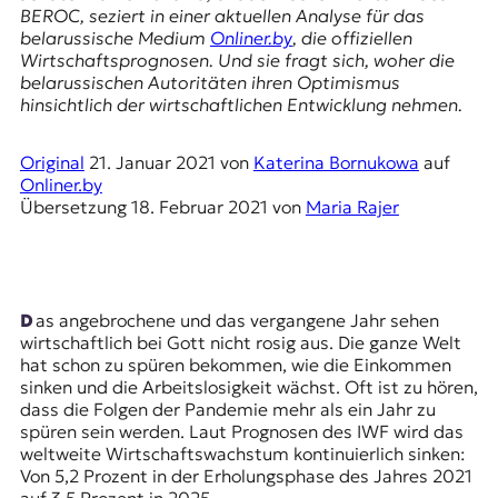
r
BEROC, seziert in einer aktuellen Analyse für das
n
belarussische Medium
Onliner.by
, die offiziellen
a
Wirtschaftsprognosen. Und sie fragt sich, woher die
l
belarussischen Autoritäten ihren Optimismus
i
hinsichtlich der wirtschaftlichen Entwicklung nehmen.
s
m
u
Original
21. Januar 2021
von
Katerina Bornukowa
auf
s
Onliner.by
u
Übersetzung
18. Februar 2021
von
Maria Rajer
n
d
M
e
d
Das angebrochene und das vergangene Jahr sehen
i
wirtschaftlich bei Gott nicht rosig aus. Die ganze Welt
e
hat schon zu spüren bekommen, wie die Einkommen
n
sinken und die Arbeitslosigkeit wächst. Oft ist zu hören,
k
dass die Folgen der Pandemie mehr als ein Jahr zu
o
spüren sein werden. Laut Prognosen des IWF wird das
m
weltweite Wirtschaftswachstum kontinuierlich sinken:
p
Von 5,2 Prozent in der Erholungsphase des Jahres 2021
e