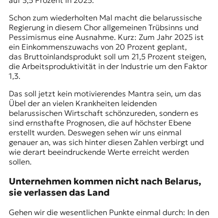
auf 3,5 Prozent in 2025.
t
Schon zum wiederholten Mal macht die belarussische
e
Regierung in diesem Chor allgemeinen Trübsinns und
n
Pessimismus eine Ausnahme. Kurz: Zum Jahr 2025 ist
z
ein Einkommenszuwachs von 20 Prozent geplant,
z
das Bruttoinlandsprodukt soll um 21,5 Prozent steigen,
u
die Arbeitsproduktivität in der Industrie um den Faktor
O
1,3.
s
t
Das soll jetzt kein motivierendes Mantra sein, um das
e
Übel der an vielen Krankheiten leidenden
u
belarussischen Wirtschaft schönzureden, sondern es
r
sind ernsthafte Prognosen, die auf höchster Ebene
o
erstellt wurden. Deswegen sehen wir uns einmal
p
genauer an, was sich hinter diesen Zahlen verbirgt und
a
wie derart beeindruckende Werte erreicht werden
.
sollen.
Unternehmen kommen nicht nach Belarus,
sie verlassen das Land
Gehen wir die wesentlichen Punkte einmal durch: In den