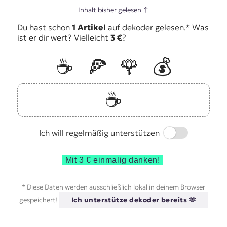
Inhalt bisher gelesen
↑
Du hast schon
1 Artikel
auf dekoder gelesen.* Was
ist er dir wert? Vielleicht
3 €
?
☕️
🍕
🌹
💰
☕️
Switch
Ich will regelmäßig unterstützen
Mit 3 € einmalig danken!
* Diese Daten werden ausschließlich lokal in deinem Browser
gespeichert!
Ich unterstütze dekoder bereits 🫶