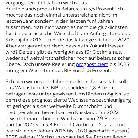
vergangenen fünf Jahren wuchs das
Bruttoinlandsprodukt in Belarus um 3,5 Prozent. Ich
möchte das noch einmal unterstreichen: nicht im
letzten Jahr, sondern in den letzten fünf Jahren
zusammen. Natürlich waren es nicht die glücklichsten
für die belarussische Wirtschaft, am Anfang stand das
Krisenjahr 2016, am Ende das krisengezeichnete 2020.
Aber wer garantiert denn, dass es in Zukunft besser
wird? Derzeit gibt es wenig Anlass für Optimismus,
weder auf weltwirtschaftlicher noch auf belarussischer
Ebene. Doch unsere Regierung
prognostiziert
bis 2025
mutig ein Wachstum des BIP von 21,5 Prozent.
Schauen wir uns die Jahre einzeln an: Dieses Jahr soll
das Wachstum des BIP bescheidene 1,8 Prozent
betragen, was unter gewissen Umständen möglich ist;
denn diese prognostizierte Wachstumsbeschleunigung
ist geringer als der weltweite Durchschnitt und
niedriger als im benachbarten Russland. Für 2022
erwartet man schon ein Wachstum von 2,9 Prozent,
und für 2023 von 3,8 Prozent (Nochmal: Das ist so viel,
wie wir in den Jahren 2016 bis 2020 geschafft hatten.)
2023 soll das Wachstum sogar bei 5,4 Prozent liegen