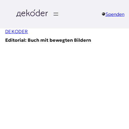
Zum
Inhalt
springen
Spenden
д
DEKODER
e
Editorial: Buch mit bewegten Bildern
k
o
d
e
r
|
D