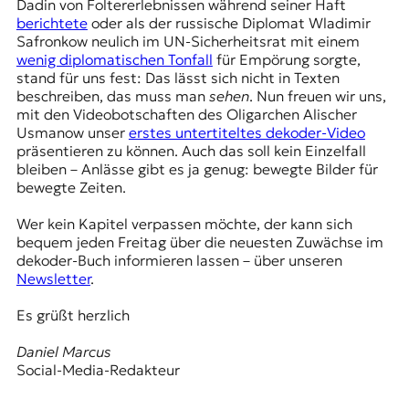
Dadin von Foltererlebnissen während seiner Haft
t
berichtete
oder als der russische Diplomat Wladimir
e
Safronkow neulich im UN-Sicherheitsrat mit einem
n
wenig diplomatischen Tonfall
für Empörung sorgte,
z
stand für uns fest: Das lässt sich nicht in Texten
z
beschreiben, das muss man
sehen
. Nun freuen wir uns,
u
mit den Videobotschaften des Oligarchen Alischer
O
Usmanow unser
erstes untertiteltes dekoder-Video
s
präsentieren zu können. Auch das soll kein Einzelfall
t
bleiben – Anlässe gibt es ja genug: bewegte Bilder für
e
bewegte Zeiten.
u
r
Wer kein Kapitel verpassen möchte, der kann sich
o
bequem jeden Freitag über die neuesten Zuwächse im
p
dekoder-Buch informieren lassen – über unseren
a
Newsletter
.
.
Es grüßt herzlich
Daniel Marcus
Social-Media-Redakteur