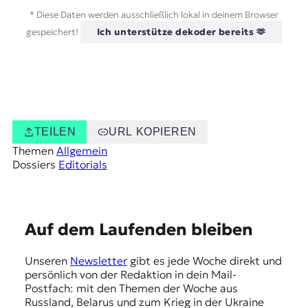
* Diese Daten werden ausschließlich lokal in deinem Browser
gespeichert!
Ich unterstütze dekoder bereits 🫶
TEILEN
URL KOPIEREN
Themen
Allgemein
Dossiers
Editorials
E
Auf dem Laufenden bleiben
m
Unseren
Newsletter
gibt es jede Woche direkt und
p
persönlich von der Redaktion in dein Mail-
f
Postfach: mit den Themen der Woche aus
Russland, Belarus und zum Krieg in der Ukraine