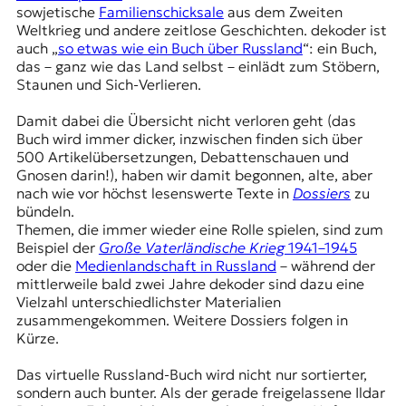
r
sowjetische
Familienschicksale
aus dem Zweiten
n
Weltkrieg und andere zeitlose Geschichten. dekoder ist
a
auch „
so etwas wie ein Buch über Russland
“: ein Buch,
l
das – ganz wie das Land selbst – einlädt zum Stöbern,
i
Staunen und Sich-Verlieren.
s
m
Damit dabei die Übersicht nicht verloren geht (das
u
Buch wird immer dicker, inzwischen finden sich über
s
500 Artikelübersetzungen, Debattenschauen und
u
Gnosen darin!), haben wir damit begonnen, alte, aber
n
nach wie vor höchst lesenswerte Texte in
Dossiers
zu
d
bündeln.
M
Themen, die immer wieder eine Rolle spielen, sind zum
e
Beispiel der
Große Vaterländische Krieg
1941–1945
d
oder die
Medienlandschaft in Russland
– während der
i
mittlerweile bald zwei Jahre dekoder sind dazu eine
e
Vielzahl unterschiedlichster Materialien
n
zusammengekommen. Weitere Dossiers folgen in
k
Kürze.
o
m
Das virtuelle Russland-Buch wird nicht nur sortierter,
p
sondern auch bunter. Als der gerade freigelassene Ildar
e