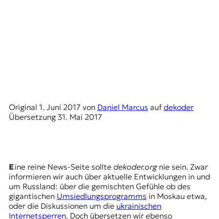
E
K
O
D
E
R
Original
1. Juni 2017
von
Daniel Marcus
auf
dekoder
Übersetzung
31. Mai 2017
W
i
s
s
e
Eine reine News-Seite sollte
dekoder.org
nie sein. Zwar
n
informieren wir auch über aktuelle Entwicklungen in und
,
um Russland: über die gemischten Gefühle ob des
J
gigantischen
Umsiedlungsprogramms
in Moskau etwa,
o
oder die Diskussionen um die
ukrainischen
u
Internetsperren
. Doch übersetzen wir ebenso