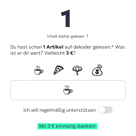
1
Inhalt bisher gelesen
↑
Du hast schon
1 Artikel
auf dekoder gelesen.* Was
ist er dir wert? Vielleicht
3 €
?
☕️
🍕
🌹
💰
☕️
Switch
Ich will regelmäßig unterstützen
Mit 3 € einmalig danken!