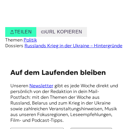
TEILEN
URL KOPIEREN
Themen
Politik
Dossiers
Russlands Krieg in der Ukraine – Hintergründe
E
Auf dem Laufenden bleiben
m
Unseren
Newsletter
gibt es jede Woche direkt und
p
persönlich von der Redaktion in dein Mail-
f
Postfach: mit den Themen der Woche aus
Russland, Belarus und zum Krieg in der Ukraine
e
sowie zahlreichen Veranstaltungshinweisen, Musik
h
aus unseren Fokusregionen, Leseempfehlungen,
Film- und Podcast-Tipps.
l