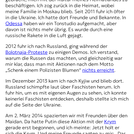
t
beschäftigen. Ich zog zurück in die Heimat, wobei
e
meine Familie in Moskau blieb. Seit 2011 fuhr ich öfter
n
in die Ukraine. Ich hatte dort Freunde und Bekannte. In
z
Odessa
haben wir ein Tonstudio aufgemacht, aber
z
davon ist nichts mehr übrig. Es wurde durch eine
u
russische Rakete in die Luft gejagt.
O
2012 fuhr ich nach Russland, ging während der
s
Bolotnaja-Proteste
zu einigen Demos. Ich verstand,
t
warum die Russen das machten, und gleichzeitig war
e
mir klar, dass man mit Aktionen nach dem Motto
u
„Schenk einem Polizisten Blumen“
nichts erreicht
.
r
o
Im Dezember 2013 kam ich nach Kyjiw und blieb dort.
p
Russland schimpfte laut über
Faschisten
herum. Ich
a
fuhr hin, um es mit eigenen Augen zu sehen, ich konnte
.
keinerlei Faschisten entdecken, deshalb stellte ich mich
auf die Seite der Ukraine.
Am 2. März 2014 spazierten wir mit Freunden über den
Maidan. Da hatte Putin diese Aktion mit der
Krym
gerade erst begonnen, und ich meinte: Jetzt holt er
sich die Krym. Und meine Freunde sagten zu mir: „Das