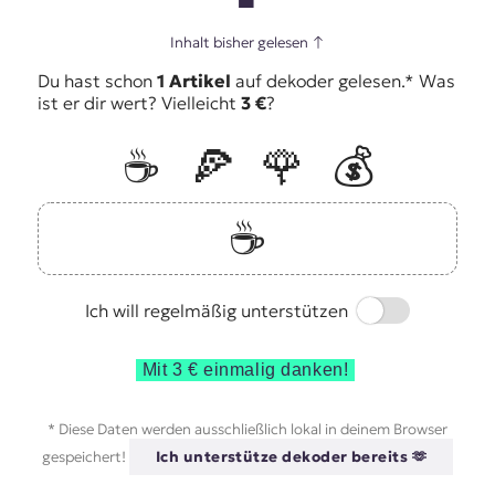
Inhalt bisher gelesen
↑
Du hast schon
1 Artikel
auf dekoder gelesen.* Was
ist er dir wert? Vielleicht
3 €
?
☕️
🍕
🌹
💰
☕️
Switch
Ich will regelmäßig unterstützen
Mit 3 € einmalig danken!
* Diese Daten werden ausschließlich lokal in deinem Browser
gespeichert!
Ich unterstütze dekoder bereits 🫶