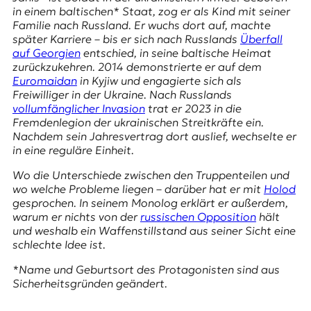
E
in einem baltischen* Staat, zog er als Kind mit seiner
K
Familie nach Russland. Er wuchs dort auf, machte
später Karriere – bis er sich nach Russlands
Überfall
O
auf Georgien
entschied, in seine baltische Heimat
zurückzukehren. 2014 demonstrierte er auf dem
D
Euromaidan
in Kyjiw und engagierte sich als
Freiwilliger in der Ukraine. Nach Russlands
E
vollumfänglicher Invasion
trat er 2023 in die
Fremdenlegion der ukrainischen Streitkräfte ein.
R
Nachdem sein Jahresvertrag dort auslief, wechselte er
in eine reguläre Einheit.
Wo die Unterschiede zwischen den Truppenteilen und
W
wo welche Probleme liegen – darüber hat er mit
Holod
i
gesprochen. In seinem Monolog erklärt er außerdem,
s
warum er nichts von der
russischen Opposition
hält
s
und weshalb ein Waffenstillstand aus seiner Sicht eine
e
schlechte Idee ist.
n
,
*Name und Geburtsort des Protagonisten sind aus
J
Sicherheitsgründen geändert.
o
u