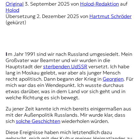
r
Original
3. September 2025
von
Holod-Redaktion
auf
n
Holod
a
Übersetzung
2. Dezember 2025
von
Hartmut Schröder
l
(gekürzt)
i
s
m
u
s
Im Jahr 1991 sind wir nach Russland umgesiedelt. Mein
u
Großvater war Beamter und wir wurden in die
n
Hauptstadt der
sterbenden UdSSR
versetzt. Ich habe
d
lang in Moskau gelebt, war aber als junger Mensch
M
recht apolitisch. Dann begann der Krieg in
Georgien
. Für
e
mich war das ein Wendepunkt. Ich wusste durchaus
d
etwas darüber, was in dem Land vor sich geht und in
i
welche Richtung es sich bewegt.
e
n
Zu jener Zeit kannte ich mich bereits einigermaßen aus
k
mit der Außenpolitik Russlands. Mir wurde klar, dass
o
sich
solche Geschichten
wiederholen würden.
m
p
Diese Ereignisse haben mich letztendlich dazu
e
gebracht, mich mit der Kultur meines Heimatlandes zu